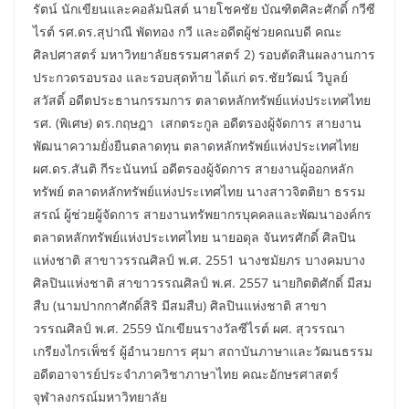
รัตน์ นักเขียนและคอลัมนิสต์ นายโชคชัย บัณฑิตศิละศักดิ์ กวีซี
ไรต์ รศ.ดร.สุปาณี พัดทอง กวี และอดีตผู้ช่วยคณบดี คณะ
ศิลปศาสตร์ มหาวิทยาลัยธรรมศาสตร์ 2) รอบตัดสินผลงานการ
ประกวดรอบรอง และรอบสุดท้าย ได้แก่ ดร.ชัยวัฒน์ วิบูลย์
สวัสดิ์ อดีตประธานกรรมการ ตลาดหลักทรัพย์แห่งประเทศไทย
รศ. (พิเศษ) ดร.กฤษฎา เสกตระกูล อดีตรองผู้จัดการ สายงาน
พัฒนาความยั่งยืนตลาดทุน ตลาดหลักทรัพย์แห่งประเทศไทย
ผศ.ดร.สันติ กีระนันทน์ อดีตรองผู้จัดการ สายงานผู้ออกหลัก
ทรัพย์ ตลาดหลักทรัพย์แห่งประเทศไทย นางสาวจิตติยา ธรรม
สรณ์ ผู้ช่วยผู้จัดการ สายงานทรัพยากรบุคคลและพัฒนาองค์กร
ตลาดหลักทรัพย์แห่งประเทศไทย นายอดุล จันทรศักดิ์ ศิลปิน
แห่งชาติ สาขาวรรณศิลป์ พ.ศ. 2551 นางชมัยภร บางคมบาง
ศิลปินแห่งชาติ สาขาวรรณศิลป์ พ.ศ. 2557 นายกิตติศักดิ์ มีสม
สืบ (นามปากกาศักดิ์สิริ มีสมสืบ) ศิลปินแห่งชาติ สาขา
วรรณศิลป์ พ.ศ. 2559 นักเขียนรางวัลซีไรต์ ผศ. สุวรรณา
เกรียงไกรเพ็ชร์ ผู้อํานวยการ ศุมา สถาบันภาษาและวัฒนธรรม
อดีตอาจารย์ประจำภาควิชาภาษาไทย คณะอักษรศาสตร์
จุฬาลงกรณ์มหาวิทยาลัย