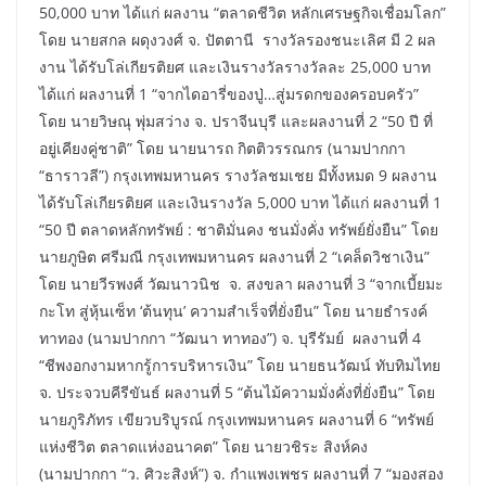
50,000 บาท ได้แก่ ผลงาน “ตลาดชีวิต หลักเศรษฐกิจเชื่อมโลก”
โดย นายสกล ผดุงวงศ์ จ. ปัตตานี รางวัลรองชนะเลิศ มี 2 ผล
งาน ได้รับโล่เกียรติยศ และเงินรางวัลรางวัลละ 25,000 บาท
ได้แก่ ผลงานที่ 1 “จากไดอารี่ของปู่…สู่มรดกของครอบครัว”
โดย นายวิษณุ พุ่มสว่าง จ. ปราจีนบุรี และผลงานที่ 2 “50 ปี ที่
อยู่เคียงคู่ชาติ” โดย นายนารถ กิตติวรรณกร (นามปากกา
“ธาราวลี”) กรุงเทพมหานคร รางวัลชมเชย มีทั้งหมด 9 ผลงาน
ได้รับโล่เกียรติยศ และเงินรางวัล 5,000 บาท ได้แก่ ผลงานที่ 1
“50 ปี ตลาดหลักทรัพย์ : ชาติมั่นคง ชนมั่งคั่ง ทรัพย์ยั่งยืน” โดย
นายภูษิต ศรีมณี กรุงเทพมหานคร ผลงานที่ 2 “เคล็ดวิชาเงิน”
โดย นายวีรพงศ์ วัฒนาวนิช จ. สงขลา ผลงานที่ 3 “จากเบี้ยมะ
กะโท สู่หุ้นเซ็ท ‘ต้นทุน’ ความสำเร็จที่ยั่งยืน” โดย นายธำรงค์
ทาทอง (นามปากกา “วัฒนา ทาทอง”) จ. บุรีรัมย์ ผลงานที่ 4
“ชีพงอกงามหากรู้การบริหารเงิน” โดย นายธนวัฒน์ ทับทิมไทย
จ. ประจวบคีรีขันธ์ ผลงานที่ 5 “ต้นไม้ความมั่งคั่งที่ยั่งยืน” โดย
นายภูริภัทร เขียวบริบูรณ์ กรุงเทพมหานคร ผลงานที่ 6 “ทรัพย์
แห่งชีวิต ตลาดแห่งอนาคต” โดย นายวชิระ สิงห์คง
(นามปากกา “ว. ศิวะสิงห์”) จ. กำแพงเพชร ผลงานที่ 7 “มองสอง