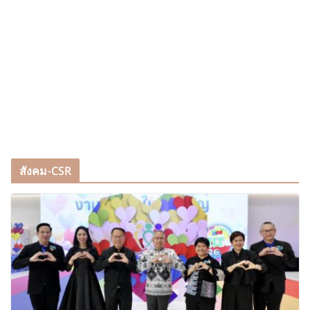
สังคม-CSR