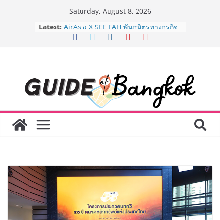
Skip
Saturday, August 8, 2026
to
Latest:
AirAsia X SEE FAH พันธมิตรทางธุรกิจ
content
ยาวนานกว่า 20 ปี ต่อยอดเสิร์ฟความ
อร่อย ยกเมนูระดับตำนาน “ข้าวหน้าไก่
ราชวงศ์” พุ่งทะยานสู่น่านฟ้า
BEDO เดินหน้าจัดกิจกรรมเจรจาธุรกิจ
“BIO TRADE CONNECT 2026” ยก
ระดับผลิตภัณฑ์ท้องถิ่นสู่ตลาดเชิง
พาณิชย์อย่างยั่งยืน
LORDNINE จัดศึกคนดังสายเกม ไทย
ปะทะ ฟิลิปปินส์ ใน “Rise of the Tenth
Lord” เปิดสงครามกิลด์ข้ามประเทศ
ฉลองเซิร์ฟเวอร์ใหม่ เฮเลนา
Guangzhou Yinghao School เผยวิสัย
ทัศน์การศึกษาที่พร้อมรับอนาคต “เราไม่
ได้เตรียมนักเรียนเพียงเพื่อก้าวเข้าสู่
มหาวิทยาลัยเท่านั้น แต่ยังเตรียมพวก
เขาให้พร้อมเป็นผู้กำหนดอนาคต”
8.8 “ซูเลียน” รวมพลังนักธุรกิจทั่ว
ประเทศ จัดประชุมใหญ่แห่งปี พบ CEO
“ดร.ปิยะวัฒน์” ถ่ายทอดวิสัยทัศน์ธุรกิจ