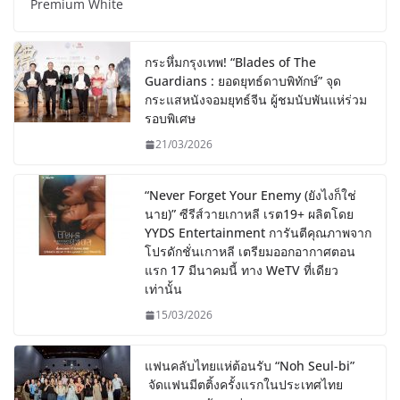
Premium White
กระหึ่มกรุงเทพ! “Blades of The
Guardians : ยอดยุทธ์ดาบพิทักษ์” จุด
กระแสหนังจอมยุทธ์จีน ผู้ชมนับพันแห่ร่วม
รอบพิเศษ
21/03/2026
“Never Forget Your Enemy (ยังไงก็ใช่
นาย)” ซีรีส์วายเกาหลี เรต19+ ผลิตโดย
YYDS Entertainment การันตีคุณภาพจาก
โปรดักชั่นเกาหลี เตรียมออกอากาศตอน
แรก 17 มีนาคมนี้ ทาง WeTV ที่เดียว
เท่านั้น
15/03/2026
แฟนคลับไทยแห่ต้อนรับ “Noh Seul-bi”
จัดแฟนมีตติ้งครั้งแรกในประเทศไทย