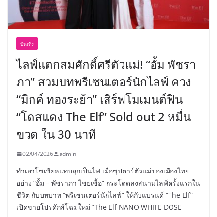
บันเทิง
ไลฟ์แตกสมศักดิ์ศรีตัวแม่! “อั้ม พัชรา
ภา” สวมบทพรีเซนเตอร์นักไลฟ์ ควง
“มิกค์ ทองระย้า” เสิร์ฟโมเมนต์ฟิน
“โดสแดง The Elf” Sold out 2 หมื่น
ขวด ใน 30 นาที
02/04/2026
admin
ทำเอาโซเชียลแทบลุกเป็นไฟ เมื่อซุปตาร์ตัวแม่ของเมืองไทย
อย่าง “อั้ม – พัชราภา ไชยเชื้อ” กระโดดลงสนามไลฟ์ครั้งแรกใน
ชีวิต กับบทบาท “พรีเซนเตอร์นักไลฟ์” ให้กับแบรนด์ “The Elf”
เปิดขายโปรดักส์โฉมใหม่ “The Elf NANO WHITE DOSE