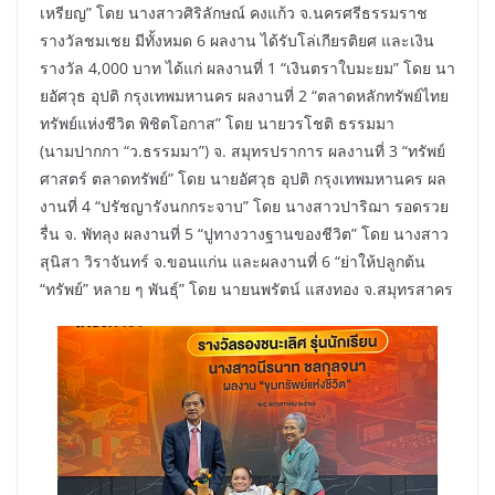
เหรียญ” โดย นางสาวศิริลักษณ์ คงแก้ว จ.นครศรีธรรมราช
รางวัลชมเชย มีทั้งหมด 6 ผลงาน ได้รับโล่เกียรติยศ และเงิน
รางวัล 4,000 บาท ได้แก่ ผลงานที่ 1 “เงินตราใบมะยม” โดย นา
ยอัศวุธ อุปติ กรุงเทพมหานคร ผลงานที่ 2 “ตลาดหลักทรัพย์ไทย
ทรัพย์แห่งชีวิต พิชิตโอกาส” โดย นายวรโชติ ธรรมมา
(นามปากกา “ว.ธรรมมา”) จ. สมุทรปราการ ผลงานที่ 3 “ทรัพย์
ศาสตร์ ตลาดทรัพย์” โดย นายอัศวุธ อุปติ กรุงเทพมหานคร ผล
งานที่ 4 “ปรัชญารังนกกระจาบ” โดย นางสาวปาริฌา รอดรวย
รื่น จ. พัทลุง ผลงานที่ 5 “ปูทางวางฐานของชีวิต” โดย นางสาว
สุนิสา วิราจันทร์ จ.ขอนแก่น และผลงานที่ 6 “ย่าให้ปลูกต้น
“ทรัพย์” หลาย ๆ พันธุ์” โดย นายนพรัตน์ แสงทอง จ.สมุทรสาคร