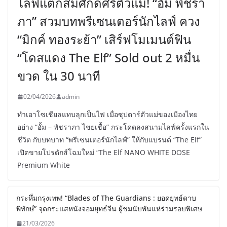
ไลฟ์แตกสมศักดิ์ศรีตัวแม่! “อั้ม พัชรา
ภา” สวมบทพรีเซนเตอร์นักไลฟ์ ควง
“มิกค์ ทองระย้า” เสิร์ฟโมเมนต์ฟิน
“โดสแดง The Elf” Sold out 2 หมื่น
ขวด ใน 30 นาที
02/04/2026
admin
ทำเอาโซเชียลแทบลุกเป็นไฟ เมื่อซุปตาร์ตัวแม่ของเมืองไทย
อย่าง “อั้ม – พัชราภา ไชยเชื้อ” กระโดดลงสนามไลฟ์ครั้งแรกใน
ชีวิต กับบทบาท “พรีเซนเตอร์นักไลฟ์” ให้กับแบรนด์ “The Elf”
เปิดขายโปรดักส์โฉมใหม่ “The Elf NANO WHITE DOSE
Premium White
กระหึ่มกรุงเทพ! “Blades of The Guardians : ยอดยุทธ์ดาบ
พิทักษ์” จุดกระแสหนังจอมยุทธ์จีน ผู้ชมนับพันแห่ร่วมรอบพิเศษ
21/03/2026