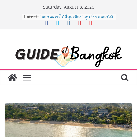
Skip
Saturday, August 8, 2026
to
Latest:
BEDO เดินหน้าจัดกิจกรรมเจรจาธุรกิจ
content
“BIO TRADE CONNECT 2026” ยก
ระดับผลิตภัณฑ์ท้องถิ่นสู่ตลาดเชิง
พาณิชย์อย่างยั่งยืน
“ตลาดดอกไม้สี่มุมเมือง” ศูนย์รวมดอกไม้
สด ดอกไม้ประดิษฐ์ พวงมาลัย และสังฆ
ภัณฑ์ครบวงจร ขอเชิญเลือกซื้อมาลัย
และของขวัญต้อนรับวันแม่ เปิดให้
บริการทุกวันตลอด 24 ชั่วโมง
Guangzhou Yinghao School เผยวิสัย
ทัศน์การศึกษาที่พร้อมรับอนาคต “เราไม่
ได้เตรียมนักเรียนเพียงเพื่อก้าวเข้าสู่
มหาวิทยาลัยเท่านั้น แต่ยังเตรียมพวก
เขาให้พร้อมเป็นผู้กำหนดอนาคต”
8.8 “ซูเลียน” รวมพลังนักธุรกิจทั่ว
ประเทศ จัดประชุมใหญ่แห่งปี พบ CEO
“ดร.ปิยะวัฒน์” ถ่ายทอดวิสัยทัศน์ธุรกิจ
พร้อมฟรีคอนเสิร์ต “โชค รถแห่” ยกวง
AirAsia X SEE FAH พันธมิตรทางธุรกิจ
ยาวนานกว่า 20 ปี ต่อยอดเสิร์ฟความ