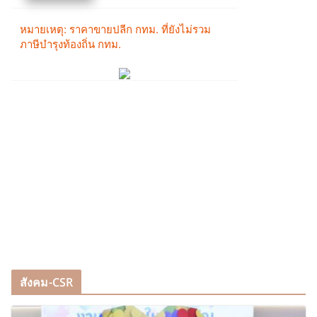
สังคม-CSR