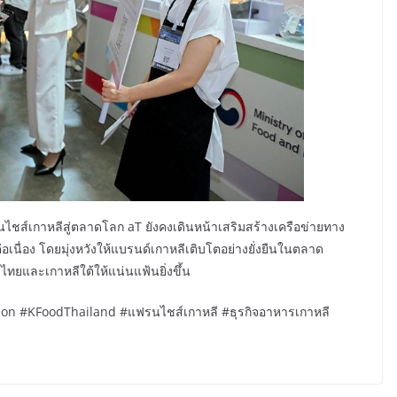
ไชส์เกาหลีสู่ตลาดโลก aT ยังคงเดินหน้าเสริมสร้างเครือข่ายทาง
่อเนื่อง โดยมุ่งหวังให้แบรนด์เกาหลีเติบโตอย่างยั่งยืนในตลาด
ยและเกาหลีใต้ให้แน่นแฟ้นยิ่งขึ้น
on #KFoodThailand #แฟรนไชส์เกาหลี #ธุรกิจอาหารเกาหลี