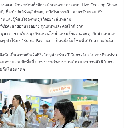
ของแต่ละร้าน พร้อมทั้งมีการนำเสนออาหารแบบ Live Cooking Show
ิ, ต็อกโบกิเสิร์ฟคู่ไก่ทอด, หม้อไฟเกาหลี และจาจังมยอน ซึ่ง
านและผู้ที่สนใจลงทุนธุรกิจอย่างล้นหลาม
นเซอร์ชื่อดังสายอาหารอย่าง คุณแพทและคุณไกด์ จาก
ูต่างๆ จากทั้ง 8 ธุรกิจแฟรนไชส์ และพร้อมร่วมพูดคุยกับตัวแทนแฟ
งๆ ทำให้บูธ “Korea Pavillion” เป็นหนึ่งในโซนที่ได้รับความสนใจ
ึงนับเป็นความสำเร็จที่ยิ่งใหญ่สำหรับ aT ในการโปรโมทธุรกิจแฟรน
อนความร่วมมือที่แข็งแกร่งระหว่างประเทศไทยและเกาหลีใต้ในการ
วมกันในอนาคต