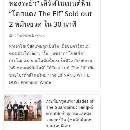
ทองระย้า” เสิร์ฟโมเมนต์ฟิน
“โดสแดง The Elf” Sold out
2 หมื่นขวด ใน 30 นาที
02/04/2026
admin
ทำเอาโซเชียลแทบลุกเป็นไฟ เมื่อซุปตาร์ตัวแม่
ของเมืองไทยอย่าง “อั้ม – พัชราภา ไชยเชื้อ”
กระโดดลงสนามไลฟ์ครั้งแรกในชีวิต กับบทบาท
“พรีเซนเตอร์นักไลฟ์” ให้กับแบรนด์ “The Elf” เปิด
ขายโปรดักส์โฉมใหม่ “The Elf NANO WHITE
DOSE Premium White
กระหึ่มกรุงเทพ! “Blades of
The Guardians : ยอดยุทธ์
ดาบพิทักษ์” จุดกระแสหนัง
จอมยุทธ์จีน ผู้ชมนับพันแห่
ร่วมรอบพิเศษ