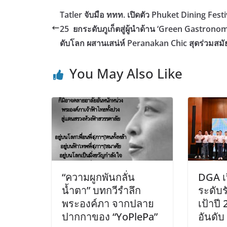
Tatler จับมือ ททท. เปิดตัว Phuket Dining Festi
25 ยกระดับภูเก็ตสู่ผู้นำด้าน ‘Green Gastrono
ดับโลก ผสานเสน่ห์ Peranakan Chic สุดร่วมสมั
You May Also Like
“ความผูกพันกลั่น
DGA เ
น้ำตา” บทกวีรำลึก
ระดับรั
พระองค์ภา จากปลาย
เป้าปี
ปากกาของ “YoPlePa”
อันดั