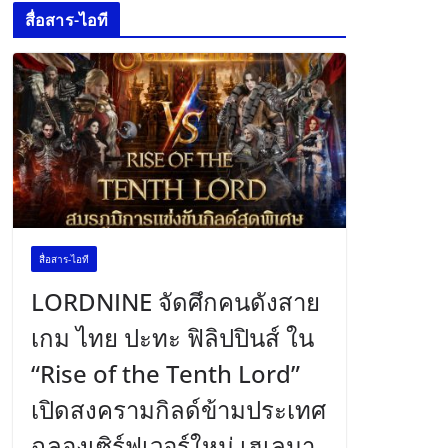
สื่อสาร-ไอที
สื่อสาร-ไอที
LORDNINE จัดศึกคนดังสาย
เกม ไทย ปะทะ ฟิลิปปินส์ ใน
“Rise of the Tenth Lord”
เปิดสงครามกิลด์ข้ามประเทศ
ฉลองเซิร์ฟเวอร์ใหม่ เฮเลนา