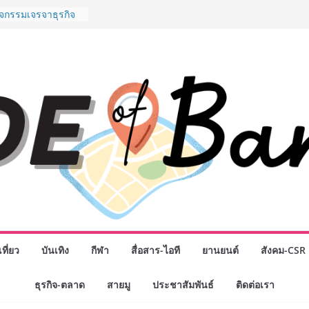
พันธมิตรทางธุรกิจ
ต่อยอดเสิร์ฟความ
ำนาน “ข้าวหน้าไก่
ู่น่านฟ้า
ิจกรรมเจรจาธุรกิจ
ECT 2026” ยก
ิ่นสู่ตลาดเชิง
นดังสายเกม ไทย
 “Rise of the Tenth
ิลด์ข้ามประเทศ
่ เฮเลนา
o School เผยวิสัย
้อมรับอนาคต “เราไม่
งเพื่อก้าวเข้าสู่
 แต่ยังเตรียมพวก
้กำหนดอนาคต”
งนักธุรกิจทั่ว
ที่ยว
บันเทิง
กีฬา
สื่อสาร-ไอที
ยานยนต์
สังคม-CSR
หญ่แห่งปี พบ CEO
อดวิสัยทัศน์ธุรกิจ
ธุรกิจ-ตลาด
สายมู
ประชาสัมพันธ์
ติดต่อเรา
“โชค รถแห่” ยกวง