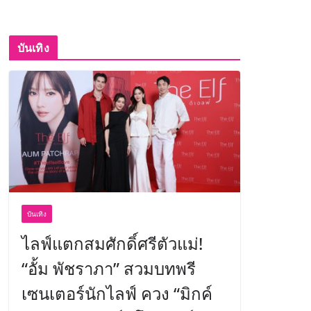
บันเทิง
บันเทิง
ไลฟ์แตกสมศักดิ์ศรีตัวแม่!
“อั้ม พัชราภา” สวมบทพรี
เซนเตอร์นักไลฟ์ ควง “มิกค์