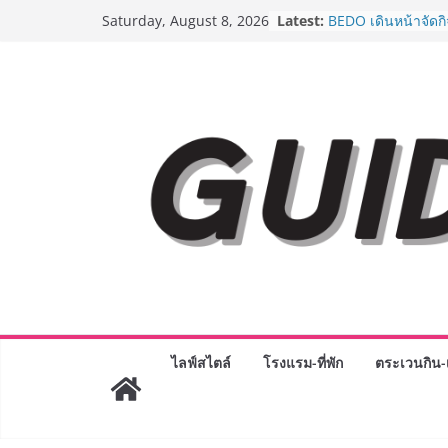
Skip
AirAsia X SEE FAH 
Latest:
Saturday, August 8, 2026
ยาวนานกว่า 20 ปี 
to
อร่อย ยกเมนูระดับต
content
ราชวงศ์” พุ่งทะยานส
BEDO เดินหน้าจัดก
“BIO TRADE CONN
ระดับผลิตภัณฑ์ท้องถ
พาณิชย์อย่างยั่งยืน
LORDNINE จัดศึกค
ปะทะ ฟิลิปปินส์ ใน
Lord” เปิดสงครามก
ฉลองเซิร์ฟเวอร์ใหม
Guangzhou Yingha
ทัศน์การศึกษาที่พร
ได้เตรียมนักเรียนเพีย
มหาวิทยาลัยเท่านั้น
เขาให้พร้อมเป็นผู
8.8 “ซูเลียน” รวมพลั
ไลฟ์สไตล์
โรงแรม-ที่พัก
ตระเวนกิน-เ
ประเทศ จัดประชุมใ
“ดร.ปิยะวัฒน์” ถ่ายท
พร้อมฟรีคอนเสิร์ต 