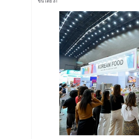
ขึ้นโดย aT