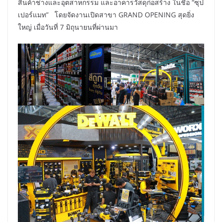
สินค้าช่างและอุตสาหกรรม และอาคารวัสดุก่อสร้าง ในชื่อ “ซุป
เปอร์แมท” โดยจัดงานเปิดสาขา GRAND OPENING สุดยิ่ง
ใหญ่ เมื่อวันที่ 7 มิถุนายนที่ผ่านมา