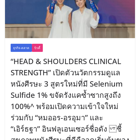
ธุรกิจ-ตลาด
บิวตี้
“HEAD & SHOULDERS CLINICAL
STRENGTH” เปิดตัวนวัตกรรมดูแล
หนังศีรษะ 3 สูตรใหม่ที่มี Selenium
Sulfide 1% ขจัดรังแคซ้ำซากสูงถึง
100%^ พร้อมเปิดความเข้าใจใหม่
ร่วมกับ “หมออร-อรอุมา” และ
“เอิร์ธฐา” อินฟลูเอนเซอร์ชื่อดัง ชี้
สุขภาพหนังศีรษะที่ดีคือจุดเริ่มต้นของ