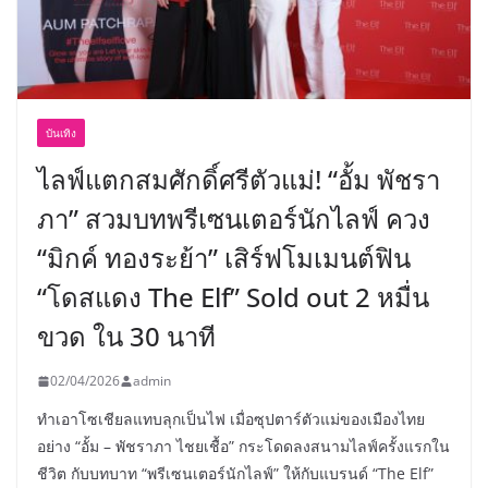
บันเทิง
ไลฟ์แตกสมศักดิ์ศรีตัวแม่! “อั้ม พัชรา
ภา” สวมบทพรีเซนเตอร์นักไลฟ์ ควง
“มิกค์ ทองระย้า” เสิร์ฟโมเมนต์ฟิน
“โดสแดง The Elf” Sold out 2 หมื่น
ขวด ใน 30 นาที
02/04/2026
admin
ทำเอาโซเชียลแทบลุกเป็นไฟ เมื่อซุปตาร์ตัวแม่ของเมืองไทย
อย่าง “อั้ม – พัชราภา ไชยเชื้อ” กระโดดลงสนามไลฟ์ครั้งแรกใน
ชีวิต กับบทบาท “พรีเซนเตอร์นักไลฟ์” ให้กับแบรนด์ “The Elf”