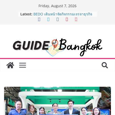
Skip
Friday, August 7, 2026
AirAsia X SEE FAH พันธมิตรทางธุรกิจ
to
Latest:
ยาวนานกว่า 20 ปี ต่อยอดเสิร์ฟความ
content
อร่อย ยกเมนูระดับตำนาน “ข้าวหน้าไก่
ราชวงศ์” พุ่งทะยานสู่น่านฟ้า
BEDO เดินหน้าจัดกิจกรรมเจรจาธุรกิจ
“BIO TRADE CONNECT 2026” ยก
ระดับผลิตภัณฑ์ท้องถิ่นสู่ตลาดเชิง
พาณิชย์อย่างยั่งยืน
“ตลาดดอกไม้สี่มุมเมือง” ศูนย์รวมดอกไม้
สด ดอกไม้ประดิษฐ์ พวงมาลัย และสังฆ
ภัณฑ์ครบวงจร ขอเชิญเลือกซื้อมาลัย
และของขวัญต้อนรับวันแม่ เปิดให้
บริการทุกวันตลอด 24 ชั่วโมง
Guangzhou Yinghao School เผยวิสัย
ทัศน์การศึกษาที่พร้อมรับอนาคต “เราไม่
ได้เตรียมนักเรียนเพียงเพื่อก้าวเข้าสู่
มหาวิทยาลัยเท่านั้น แต่ยังเตรียมพวก
เขาให้พร้อมเป็นผู้กำหนดอนาคต”
8.8 “ซูเลียน” รวมพลังนักธุรกิจทั่ว
ประเทศ จัดประชุมใหญ่แห่งปี พบ CEO
“ดร.ปิยะวัฒน์” ถ่ายทอดวิสัยทัศน์ธุรกิจ