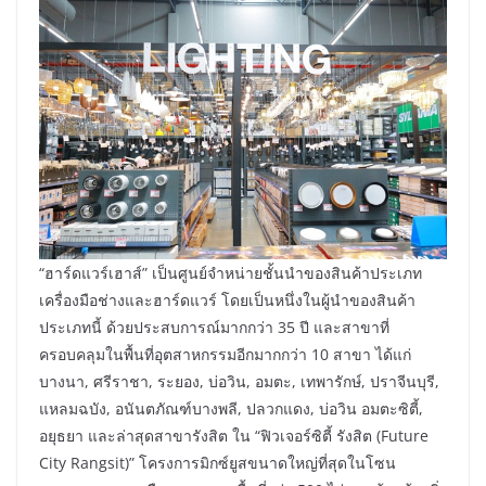
“ฮาร์ดแวร์เฮาส์” เป็นศูนย์จำหน่ายชั้นนำของสินค้าประเภท
เครื่องมือช่างและฮาร์ดแวร์ โดยเป็นหนึ่งในผู้นำของสินค้า
ประเภทนี้ ด้วยประสบการณ์มากกว่า 35 ปี และสาขาที่
ครอบคลุมในพื้นที่อุตสาหกรรมอีกมากกว่า 10 สาขา ได้แก่
บางนา, ศรีราชา, ระยอง, บ่อวิน, อมตะ, เทพารักษ์, ปราจีนบุรี,
แหลมฉบัง, อนันตภัณฑ์บางพลี, ปลวกแดง, บ่อวิน อมตะซิตี้,
อยุธยา และล่าสุดสาขารังสิต ใน “ฟิวเจอร์ซิตี้ รังสิต (Future
City Rangsit)” โครงการมิกซ์ยูสขนาดใหญ่ที่สุดในโซน