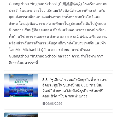
Guangzhou Yinghao School (广州英豪学校) โรงเรียนเอกชน
ประจำในนครกว่างโจว เปิดเผยวิสัยทัศน์ด้านการศึกษาสำหรับ
ยุคแห่งการเปลี่ยนแปลงอย่างรวดเร็วทั้งทางเทคโนโลยีและ
สังคม โดยมุ่งพัฒนาจากสถานศึกษาในรูปแบบดั้งเดิมไปสู่ระบบ
นิเวศการเรียนรู้ที่ครอบคลุม ซึ่งส่งเสริมพัฒนาการของนักเรียน
ทั้งด้านวิชาการ คุณธรรม สังคม และอารมณ์ พร้อมเตรียมความ
พร้อมสำหรับการศึกษาระดับอุดมศึกษาทั้งในประเทศจีนและทั่ว
โลกMr. Michael Li ผู้อำนวยการฝ่ายนานาชาติของ
Guangzhou Yinghao School กล่าวว่า ความสำเร็จทางการ
ศึกษาในศตวรรษที่
8.8 “ซูเลียน” รวมพลังนักธุรกิจทั่วประเทศ
จัดประชุมใหญ่แห่งปี พบ CEO “ดร.ปิยะ
วัฒน์” ถ่ายทอดวิสัยทัศน์ธุรกิจ พร้อมฟรี
คอนเสิร์ต “โชค รถแห่” ยกวง
06/08/2026