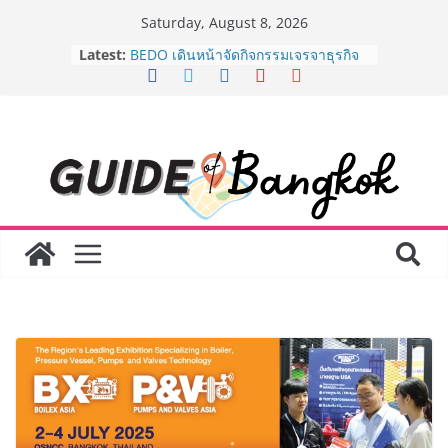
Skip
Saturday, August 8, 2026
to
Latest:
AirAsia X SEE FAH พันธมิตรทางธุรกิจ
content
ยาวนานกว่า 20 ปี ต่อยอดเสิร์ฟความ
อร่อย ยกเมนูระดับตำนาน “ข้าวหน้าไก่
ราชวงศ์” พุ่งทะยานสู่น่านฟ้า
BEDO เดินหน้าจัดกิจกรรมเจรจาธุรกิจ
“BIO TRADE CONNECT 2026” ยก
ระดับผลิตภัณฑ์ท้องถิ่นสู่ตลาดเชิง
พาณิชย์อย่างยั่งยืน
LORDNINE จัดศึกคนดังสายเกม ไทย
ปะทะ ฟิลิปปินส์ ใน “Rise of the Tenth
Lord” เปิดสงครามกิลด์ข้ามประเทศ
ฉลองเซิร์ฟเวอร์ใหม่ เฮเลนา
Guangzhou Yinghao School เผยวิสัย
ทัศน์การศึกษาที่พร้อมรับอนาคต “เราไม่
ได้เตรียมนักเรียนเพียงเพื่อก้าวเข้าสู่
มหาวิทยาลัยเท่านั้น แต่ยังเตรียมพวก
เขาให้พร้อมเป็นผู้กำหนดอนาคต”
8.8 “ซูเลียน” รวมพลังนักธุรกิจทั่ว
ประเทศ จัดประชุมใหญ่แห่งปี พบ CEO
“ดร.ปิยะวัฒน์” ถ่ายทอดวิสัยทัศน์ธุรกิจ