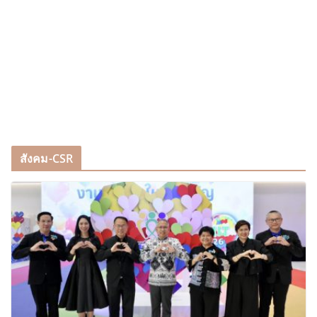
สังคม-CSR