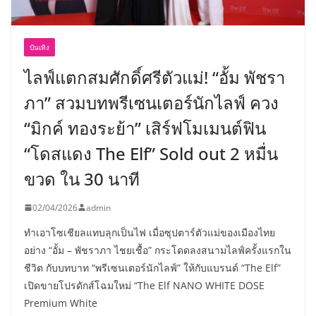
บันเทิง
ไลฟ์แตกสมศักดิ์ศรีตัวแม่! “อั้ม พัชรา
ภา” สวมบทพรีเซนเตอร์นักไลฟ์ ควง
“มิกค์ ทองระย้า” เสิร์ฟโมเมนต์ฟิน
“โดสแดง The Elf” Sold out 2 หมื่น
ขวด ใน 30 นาที
02/04/2026
admin
ทำเอาโซเชียลแทบลุกเป็นไฟ เมื่อซุปตาร์ตัวแม่ของเมืองไทย
อย่าง “อั้ม – พัชราภา ไชยเชื้อ” กระโดดลงสนามไลฟ์ครั้งแรกใน
ชีวิต กับบทบาท “พรีเซนเตอร์นักไลฟ์” ให้กับแบรนด์ “The Elf”
เปิดขายโปรดักส์โฉมใหม่ “The Elf NANO WHITE DOSE
Premium White