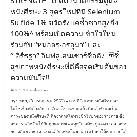
STRENGTH” เปิดตัวนวัตกรรมดูแล
หนังศีรษะ 3 สูตรใหม่ที่มี Selenium
Sulfide 1% ขจัดรังแคซ้ำซากสูงถึง
100%^ พร้อมเปิดความเข้าใจใหม่
ร่วมกับ “หมออร-อรอุมา” และ
“เอิร์ธฐา” อินฟลูเอนเซอร์ชื่อดัง ชี้
สุขภาพหนังศีรษะที่ดีคือจุดเริ่มต้นของ
ความมั่นใจ!!
10/07/2026
admin
กรุงเทพฯ, (8 กรกฎาคม 2569) – การมีรังแคบนหนังศีรษะจะ
ไม่ใช่เรื่องที่ต้องอับอายอีกต่อไป เพราะแท้จริงแล้วรังแคเป็น
ภาวะของหนังศีรษะที่เกิดจากกลไกทางชีววิทยาของร่างกาย ซึ่ง
สามารถเกิดขึ้นได้กับทุกคน ทุกเพศทุกวัย แม้จะดูแลความสะอาด
อย่างดีแล้วก็ตาม และแม้รังแคจะไม่สามารถรักษาให้หายขาดได้