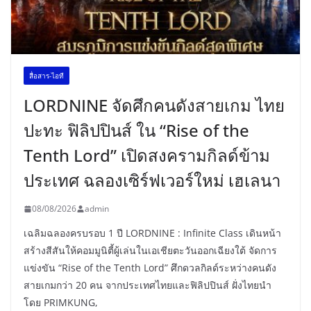
สื่อสาร-ไอที
LORDNINE จัดศึกคนดังสายเกม ไทย
ปะทะ ฟิลิปปินส์ ใน “Rise of the
Tenth Lord” เปิดสงครามกิลด์ข้าม
ประเทศ ฉลองเซิร์ฟเวอร์ใหม่ เฮเลนา
08/08/2026
admin
เฉลิมฉลองครบรอบ 1 ปี LORDNINE : Infinite Class เดินหน้า
สร้างสีสันให้คอมมูนิตี้ผู้เล่นในเอเชียตะวันออกเฉียงใต้ จัดการ
แข่งขัน “Rise of the Tenth Lord” ศึกดวลกิลด์ระหว่างคนดัง
สายเกมกว่า 20 คน จากประเทศไทยและฟิลิปปินส์ ฝั่งไทยนำ
โดย PRIMKUNG,