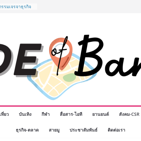
ันธมิตรทางธุรกิจ
อยอดเสิร์ฟความ
นาน “ข้าวหน้าไก่
น่านฟ้า
กรรมเจรจาธุรกิจ
CT 2026” ยก
นสู่ตลาดเชิง
ดังสายเกม ไทย
Rise of the Tenth
ลด์ข้ามประเทศ
 เฮเลนา
School เผยวิสัย
มรับอนาคต “เราไม่
พื่อก้าวเข้าสู่
แต่ยังเตรียมพวก
ำหนดอนาคต”
นักธุรกิจทั่ว
ที่ยว
บันเทิง
กีฬา
สื่อสาร-ไอที
ยานยนต์
สังคม-CSR
ญ่แห่งปี พบ CEO
ดวิสัยทัศน์ธุรกิจ
ธุรกิจ-ตลาด
สายมู
ประชาสัมพันธ์
ติดต่อเรา
โชค รถแห่” ยกวง