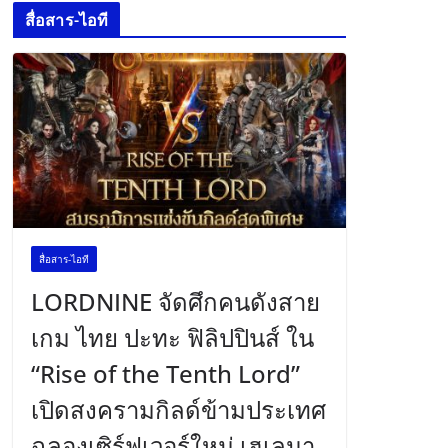
สื่อสาร-ไอที
สื่อสาร-ไอที
LORDNINE จัดศึกคนดังสาย
เกม ไทย ปะทะ ฟิลิปปินส์ ใน
“Rise of the Tenth Lord”
เปิดสงครามกิลด์ข้ามประเทศ
ฉลองเซิร์ฟเวอร์ใหม่ เฮเลนา