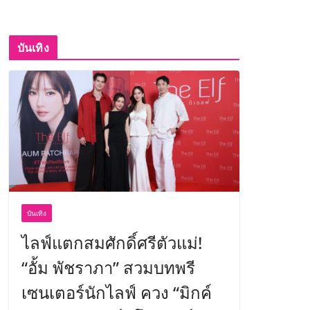
บันเทิง
บันเทิง
ไลฟ์แตกสมศักดิ์ศรีตัวแม่!
“อั้ม พัชราภา” สวมบทพรี
เซนเตอร์นักไลฟ์ ควง “มิกค์