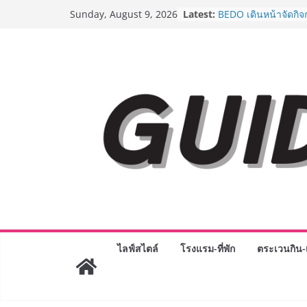
Skip
AirAsia X SEE FAH พ
Latest:
Sunday, August 9, 2026
ยาวนานกว่า 20 ปี ต่
to
อร่อย ยกเมนูระดับตำ
content
ราชวงศ์” พุ่งทะยานสู่
BEDO เดินหน้าจัดกิจ
“BIO TRADE CONNE
ระดับผลิตภัณฑ์ท้องถิ่
พาณิชย์อย่างยั่งยืน
LORDNINE จัดศึกคน
ปะทะ ฟิลิปปินส์ ใน “
Lord” เปิดสงครามกิ
ฉลองเซิร์ฟเวอร์ใหม่
Guangzhou Yinghao 
ทัศน์การศึกษาที่พร้อ
ได้เตรียมนักเรียนเพียงเ
มหาวิทยาลัยเท่านั้น 
เขาให้พร้อมเป็นผู้ก
8.8 “ซูเลียน” รวมพลัง
ไลฟ์สไตล์
โรงแรม-ที่พัก
ตระเวนกิน-เ
ประเทศ จัดประชุมให
“ดร.ปิยะวัฒน์” ถ่ายทอ
พร้อมฟรีคอนเสิร์ต “