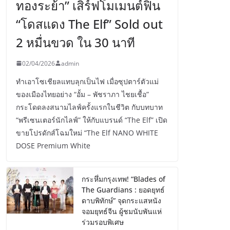
ทองระย้า” เสิร์ฟโมเมนต์ฟิน
“โดสแดง The Elf” Sold out
2 หมื่นขวด ใน 30 นาที
02/04/2026
admin
ทำเอาโซเชียลแทบลุกเป็นไฟ เมื่อซุปตาร์ตัวแม่
ของเมืองไทยอย่าง “อั้ม – พัชราภา ไชยเชื้อ”
กระโดดลงสนามไลฟ์ครั้งแรกในชีวิต กับบทบาท
“พรีเซนเตอร์นักไลฟ์” ให้กับแบรนด์ “The Elf” เปิด
ขายโปรดักส์โฉมใหม่ “The Elf NANO WHITE
DOSE Premium White
กระหึ่มกรุงเทพ! “Blades of
The Guardians : ยอดยุทธ์
ดาบพิทักษ์” จุดกระแสหนัง
จอมยุทธ์จีน ผู้ชมนับพันแห่
ร่วมรอบพิเศษ