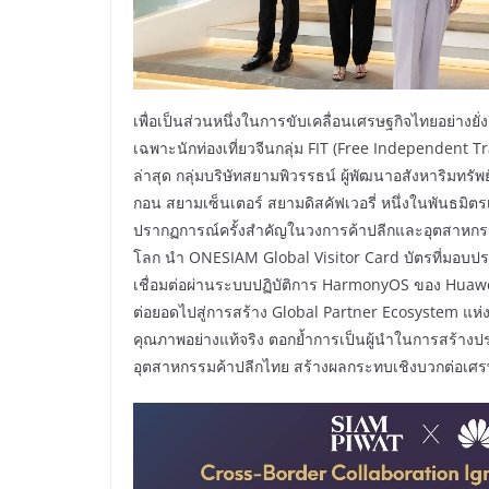
เพื่อเป็นส่วนหนึ่งในการขับเคลื่อนเศรษฐกิจไทยอย่างยั่ง
เฉพาะนักท่องเที่ยวจีนกลุ่ม FIT (Free Independent Trave
ล่าสุด กลุ่มบริษัทสยามพิวรรธน์ ผู้พัฒนาอสังหาริมทรั
กอน สยามเซ็นเตอร์ สยามดิสคัฟเวอรี่ หนึ่งในพันธมิต
ปรากฏการณ์ครั้งสำคัญในวงการค้าปลีกและอุตสาหกรรม
โลก นำ ONESIAM Global Visitor Card บัตรที่มอบประส
เชื่อมต่อผ่านระบบปฏิบัติการ HarmonyOS ของ Huawei ท
ต่อยอดไปสู่การสร้าง Global Partner Ecosystem แห
คุณภาพอย่างแท้จริง ตอกย้ำการเป็นผู้นำในการสร้างป
อุตสาหกรรมค้าปลีกไทย สร้างผลกระทบเชิงบวกต่อเศรษฐ