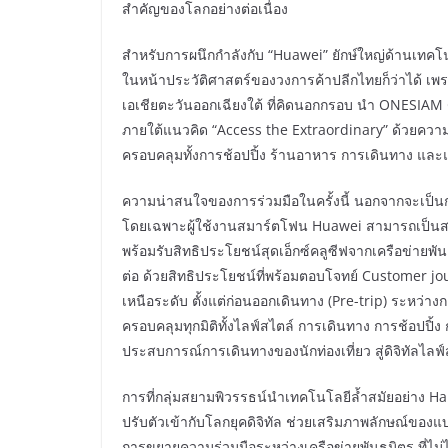
สำคัญของโลกอย่างต่อเนื่อง
สำหรับการผนึกกำลังกับ “Huawei” ยักษ์ใหญ่ด้านเทคโน
ในหน้าประวัติศาสตร์ของวงการค้าปลีกไทยก็ว่าได้ เพ
เอเชียตะวันออกเฉียงใต้ ที่คิดนอกกรอบ นำ ONESIAM G
ภายใต้แนวคิด “Access the Extraordinary” ด้วยความมุ
ครอบคลุมทั้งการช้อปปิ้ง ร้านอาหาร การเดินทาง และแห
ความน่าสนใจของการร่วมมือในครั้งนี้ นอกจากจะเป็นกา
โดยเฉพาะผู้ใช้งานสมาร์ตโฟน Huawei สามารถเป็นสม
พร้อมรับสิทธิประโยชน์สุดเอ็กซ์คลูซีฟจากเครือข่ายพ
ต่อ ด้วยสิทธิประโยชน์ที่พร้อมตอบโจทย์ Customer jo
เหนือระดับ ตั้งแต่ก่อนออกเดินทาง (Pre-trip) ระหว่างก
ครอบคลุมทุกมิติทั้งไลฟ์สไตล์ การเดินทาง การช้อปปิ้
ประสบการณ์การเดินทางของนักท่องเที่ยว สู่ดิจิทัลไลฟ์
การที่กลุ่มสยามพิวรรธน์นำเทคโนโลยีล้ำสมัยอย่าง H
ปรับตัวเข้ากับโลกยุคดิจิทัล ช่วยเสริมภาพลักษณ์ของแบ
การขยายความร่วมมือระหว่างเครือข่ายพันธมิตร ที่ไม่ได