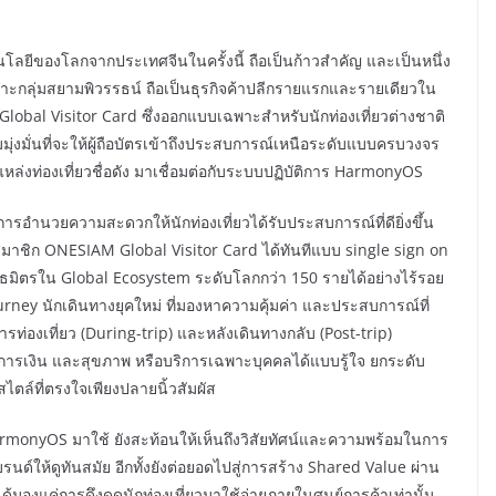
โลยีของโลกจากประเทศจีนในครั้งนี้ ถือเป็นก้าวสำคัญ และเป็นหนึ่ง
ราะกลุ่มสยามพิวรรธน์ ถือเป็นธุรกิจค้าปลีกรายแรกและรายเดียวใน
lobal Visitor Card ซึ่งออกแบบเฉพาะสำหรับนักท่องเที่ยวต่างชาติ
่งมั่นที่จะให้ผู้ถือบัตรเข้าถึงประสบการณ์เหนือระดับแบบครบวงจร
ล่งท่องเที่ยวชื่อดัง มาเชื่อมต่อกับระบบปฏิบัติการ HarmonyOS
รอำนวยความสะดวกให้นักท่องเที่ยวได้รับประสบการณ์ที่ดียิ่งขึ้น
าชิก ONESIAM Global Visitor Card ได้ทันทีแบบ single sign on
ันธมิตรใน Global Ecosystem ระดับโลกกว่า 150 รายได้อย่างไร้รอย
urney นักเดินทางยุคใหม่ ที่มองหาความคุ้มค่า และประสบการณ์ที่
ารท่องเที่ยว (During-trip) และหลังเดินทางกลับ (Post-trip)
ง การเงิน และสุขภาพ หรือบริการเฉพาะบุคคลได้แบบรู้ใจ ยกระดับ
สไตล์ที่ตรงใจเพียงปลายนิ้วสัมผัส
armonyOS มาใช้ ยังสะท้อนให้เห็นถึงวิสัยทัศน์และความพร้อมในการ
รนด์ให้ดูทันสมัย อีกทั้งยังต่อยอดไปสู่การสร้าง Shared Value ผ่าน
้มองแค่การดึงดูดนักท่องเที่ยวมาใช้จ่ายภายในศูนย์การค้าเท่านั้น