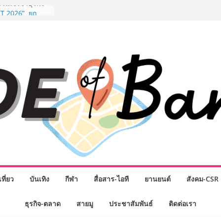
รรมเจรจาธุรกิจ
T 2026” ยก
สู่ตลาดเชิง
” ศูนย์รวมดอกไม้
งมาลัย และสังฆ
ลือกซื้อมาลัย
ม่ เปิดให้
ั่วโมง
chool เผยวิสัย
รับอนาคต “เราไม่
่อก้าวเข้าสู่
่ยังเตรียมพวก
หนดอนาคต”
กธุรกิจทั่ว
แห่งปี พบ CEO
ิสัยทัศน์ธุรกิจ
ค รถแห่” ยกวง
ที่ยว
บันเทิง
กีฬา
สื่อสาร-ไอที
ยานยนต์
สังคม-CSR
นธมิตรทางธุรกิจ
ยอดเสิร์ฟความ
ธุรกิจ-ตลาด
สายมู
ประชาสัมพันธ์
ติดต่อเรา
าน “ข้าวหน้าไก่
่านฟ้า