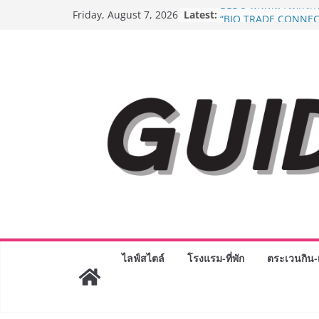
Skip
Latest:
BEDO เดินหน้าจัดกิจก
Friday, August 7, 2026
to
“BIO TRADE CONNEC
ระดับผลิตภัณฑ์ท้องถิ่น
content
พาณิชย์อย่างยั่งยืน
“ตลาดดอกไม้สี่มุมเมือง
สด ดอกไม้ประดิษฐ์ พว
ภัณฑ์ครบวงจร ขอเชิญเ
และของขวัญต้อนรับวันแ
บริการทุกวันตลอด 24 ช
Guangzhou Yinghao S
ทัศน์การศึกษาที่พร้อม
ได้เตรียมนักเรียนเพียงเพื
มหาวิทยาลัยเท่านั้น แต
เขาให้พร้อมเป็นผู้กำ
8.8 “ซูเลียน” รวมพลังนั
ประเทศ จัดประชุมใหญ่
“ดร.ปิยะวัฒน์” ถ่ายทอดว
พร้อมฟรีคอนเสิร์ต “โช
ไลฟ์สไตล์
โรงแรม-ที่พัก
ตระเวนกิน-เ
AirAsia X SEE FAH พั
ยาวนานกว่า 20 ปี ต่อ
อร่อย ยกเมนูระดับตำน
ราชวงศ์” พุ่งทะยานสู่น