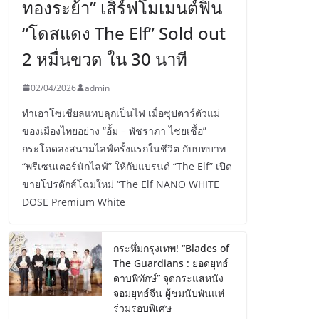
ทองระย้า” เสิร์ฟโมเมนต์ฟิน
“โดสแดง The Elf” Sold out
2 หมื่นขวด ใน 30 นาที
02/04/2026
admin
ทำเอาโซเชียลแทบลุกเป็นไฟ เมื่อซุปตาร์ตัวแม่
ของเมืองไทยอย่าง “อั้ม – พัชราภา ไชยเชื้อ”
กระโดดลงสนามไลฟ์ครั้งแรกในชีวิต กับบทบาท
“พรีเซนเตอร์นักไลฟ์” ให้กับแบรนด์ “The Elf” เปิด
ขายโปรดักส์โฉมใหม่ “The Elf NANO WHITE
DOSE Premium White
กระหึ่มกรุงเทพ! “Blades of
The Guardians : ยอดยุทธ์
ดาบพิทักษ์” จุดกระแสหนัง
จอมยุทธ์จีน ผู้ชมนับพันแห่
ร่วมรอบพิเศษ