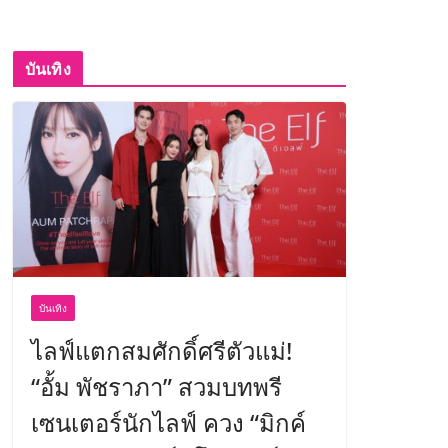
บันเทิง
บันเทิง
ไลฟ์แตกสมศักดิ์ศรีตัวแม่!
“อั้ม พัชราภา” สวมบทพรี
เซนเตอร์นักไลฟ์ ควง “มิกค์