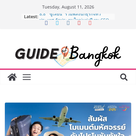
Skip
Tuesday, August 11, 2026
to
Latest:
8.8 “ซูเลียน” รวมพลังนักธุรกิจทั่ว
content
ประเทศ จัดประชุมใหญ่แห่งปี พบ CEO
“ดร.ปิยะวัฒน์” ถ่ายทอดวิสัยทัศน์ธุรกิจ
พร้อมฟรีคอนเสิร์ต “โชค รถแห่” ยกวง
AirAsia X SEE FAH พันธมิตรทางธุรกิจ
ยาวนานกว่า 20 ปี ต่อยอดเสิร์ฟความ
อร่อย ยกเมนูระดับตำนาน “ข้าวหน้าไก่
ราชวงศ์” พุ่งทะยานสู่น่านฟ้า
BEDO จัดงาน Thailand Nature
Positive Forum 2026 ภายใต้หัวข้อ
การขับเคลื่อนภาคธุรกิจสู่อนาคต
ธรรมชาติเชิงบวก
LORDNINE จัดศึกคนดังสายเกม ไทย
ปะทะ ฟิลิปปินส์ ใน “Rise of the Tenth
Lord” เปิดสงครามกิลด์ข้ามประเทศ
ฉลองเซิร์ฟเวอร์ใหม่ เฮเลนา
Guangzhou Yinghao School เผยวิสัย
ทัศน์การศึกษาที่พร้อมรับอนาคต “เราไม่
ได้เตรียมนักเรียนเพียงเพื่อก้าวเข้าสู่
มหาวิทยาลัยเท่านั้น แต่ยังเตรียมพวก