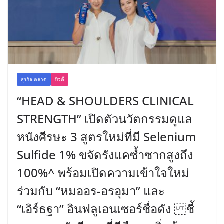
ธุรกิจ-ตลาด
บิวตี้
“HEAD & SHOULDERS CLINICAL
STRENGTH” เปิดตัวนวัตกรรมดูแล
หนังศีรษะ 3 สูตรใหม่ที่มี Selenium
Sulfide 1% ขจัดรังแคซ้ำซากสูงถึง
100%^ พร้อมเปิดความเข้าใจใหม่
ร่วมกับ “หมออร-อรอุมา” และ
“เอิร์ธฐา” อินฟลูเอนเซอร์ชื่อดัง ชี้