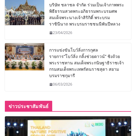
บริษัท ชลาชล จำกัด ร่วมเป็นเจ้าภาพพระ
พิธีธรรมสวดพระอภิธรรมพระบรมศพ
สมเด็จพระนางเจ้าสิริกิติ์ พระบรม
ราชินีนาถ พระบรมราชชนนีพันปีหลวง
23/04/2026
การแข่งขันโบว์ลิ่งการกุศล
รายการ“โบว์ลิ่ง กลิ้งช่วยดาวน์” ชิงถ้วย
พระราชทาน สมเด็จพระกนิษฐาธิราชเจ้า
กรมสมเด็จพระเทพรัตนราชสุดา สยาม
บรมราชกุมารี
06/03/2026
ข่าวประชาสัมพันธ์