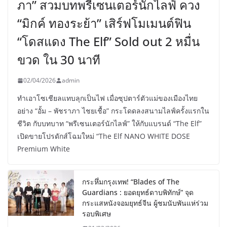
ภา” สวมบทพรีเซนเตอร์นักไลฟ์ ควง
“มิกค์ ทองระย้า” เสิร์ฟโมเมนต์ฟิน
“โดสแดง The Elf” Sold out 2 หมื่น
ขวด ใน 30 นาที
02/04/2026
admin
ทำเอาโซเชียลแทบลุกเป็นไฟ เมื่อซุปตาร์ตัวแม่ของเมืองไทย
อย่าง “อั้ม – พัชราภา ไชยเชื้อ” กระโดดลงสนามไลฟ์ครั้งแรกใน
ชีวิต กับบทบาท “พรีเซนเตอร์นักไลฟ์” ให้กับแบรนด์ “The Elf”
เปิดขายโปรดักส์โฉมใหม่ “The Elf NANO WHITE DOSE
Premium White
กระหึ่มกรุงเทพ! “Blades of The
Guardians : ยอดยุทธ์ดาบพิทักษ์” จุด
กระแสหนังจอมยุทธ์จีน ผู้ชมนับพันแห่ร่วม
รอบพิเศษ