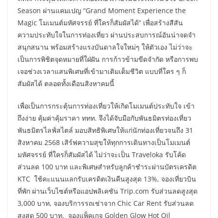
Season ผ่านแคมเปญ “Grand Moment Experience the
Magic โมเมนต์มหัศจรรย์ ที่ใครก็สัมผัสได้” เพื่อสร้างสีสัน
ความประทับใจในการท่องเที่ยว ผ่านประสบการณ์อันน่าจดจำ
สนุกสนาน พร้อมสร้างแรงบันดาลใจใหม่ๆ ให้ตัวเอง ไม่ว่าจะ
เป็นการพิชิตจุดหมายที่ใฝ่ฝัน การก้าวข้ามขีดจำกัด หรือการพบ
เจอช่วงเวลาแสนพิเศษที่เข้ามาเติมเต็มชีวิต แบบที่ใคร ๆ ก็
สัมผัสได้ ตลอดทั้งเดือนสิงหาคมนี้
เพื่อเป็นการกระตุ้นการท่องเที่ยวให้เกิดโมเมนต์ประทับใจ เข้า
ถึงง่าย คุ้มค่าคุ้มราคา ททท. จึงได้จับมือกับพันธมิตรท่องเที่ยว
พันธมิตรไลฟ์สไตล์ มอบสิทธิพิเศษให้แก่นักท่องเที่ยวจนถึง 31
สิงหาคม 2568 เสิร์ฟความสุขให้ทุกการเดินทางเป็นโมเมนต์
มหัศจรรย์ ที่ใครก็สัมผัสได้ ไม่ว่าจะเป็น Traveloka รับโค้ด
ส่วนลด 100 บาท และพิเศษสำหรับลูกค้าชำระผ่านบัตรเครดิต
KTC ใช้คะแนนแลกรับเครดิตเงินคืนสูงสุด 13%, จองเที่ยวบิน
ที่พัก ผ่านเว็บไซต์หรือแอปพลิเคชัน Trip.com รับส่วนลดสูงสุด
3,000 บาท, จองบริการรถเช่าจาก Chic Car Rent รับส่วนลด
สูงสุด 500 บาท, จองแพ็คเกจ Golden Glow Hot Oil