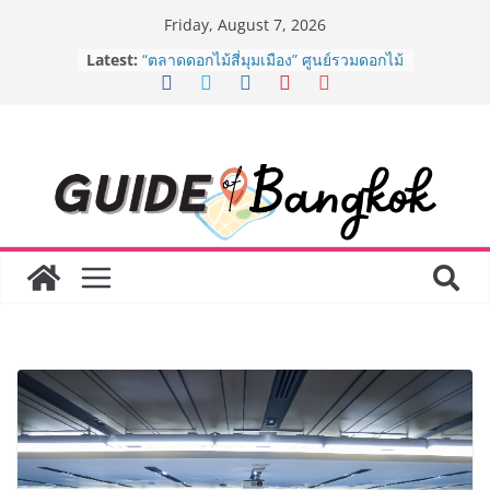
Skip
Friday, August 7, 2026
to
Latest:
“ตลาดดอกไม้สี่มุมเมือง” ศูนย์รวมดอกไม้
content
สด ดอกไม้ประดิษฐ์ พวงมาลัย และสังฆ
ภัณฑ์ครบวงจร ขอเชิญเลือกซื้อมาลัย
และของขวัญต้อนรับวันแม่ เปิดให้
บริการทุกวันตลอด 24 ชั่วโมง
ครั้งแรกของไทย ส่งอุปกรณ์วิทยาศาสตร์
“CE-7 MATCH” ฝีมือคนไทย ร่วมภารกิจ
สำรวจดวงจันทร์ 24 สิงหาคมนี้
8.8 “ซูเลียน” รวมพลังนักธุรกิจทั่ว
ประเทศ จัดประชุมใหญ่แห่งปี พบ CEO
“ดร.ปิยะวัฒน์” ถ่ายทอดวิสัยทัศน์ธุรกิจ
พร้อมฟรีคอนเสิร์ต “โชค รถแห่” ยกวง
AirAsia X SEE FAH พันธมิตรทางธุรกิจ
ยาวนานกว่า 20 ปี ต่อยอดเสิร์ฟความ
อร่อย ยกเมนูระดับตำนาน “ข้าวหน้าไก่
ราชวงศ์” พุ่งทะยานสู่น่านฟ้า
BEDO เดินหน้าจัดกิจกรรมเจรจาธุรกิจ
“BIO TRADE CONNECT 2026” ยก
ระดับผลิตภัณฑ์ท้องถิ่นสู่ตลาดเชิง
พาณิชย์อย่างยั่งยืน