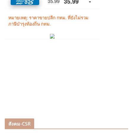
สังคม-CSR