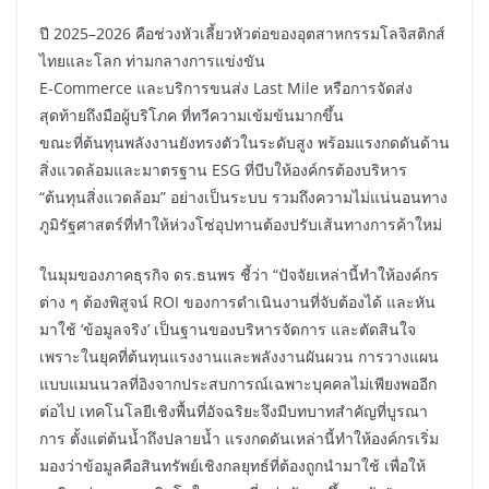
ปี 2025–2026 คือช่วงหัวเลี้ยวหัวต่อของอุตสาหกรรมโลจิสติกส์
ไทยและโลก ท่ามกลางการแข่งขัน
E-Commerce และบริการขนส่ง Last Mile หรือการจัดส่ง
สุดท้ายถึงมือผู้บริโภค ที่ทวีความเข้มข้นมากขึ้น
ขณะที่ต้นทุนพลังงานยังทรงตัวในระดับสูง พร้อมแรงกดดันด้าน
สิ่งแวดล้อมและมาตรฐาน ESG ที่บีบให้องค์กรต้องบริหาร
“ต้นทุนสิ่งแวดล้อม” อย่างเป็นระบบ รวมถึงความไม่แน่นอนทาง
ภูมิรัฐศาสตร์ที่ทำให้ห่วงโซ่อุปทานต้องปรับเส้นทางการค้าใหม่
ในมุมของภาคธุรกิจ ดร.ธนพร ชี้ว่า “ปัจจัยเหล่านี้ทำให้องค์กร
ต่าง ๆ ต้องพิสูจน์ ROI ของการดำเนินงานที่จับต้องได้ และหัน
มาใช้ ‘ข้อมูลจริง’ เป็นฐานของบริหารจัดการ และตัดสินใจ
เพราะในยุคที่ต้นทุนแรงงานและพลังงานผันผวน การวางแผน
แบบแมนนวลที่อิงจากประสบการณ์เฉพาะบุคคลไม่เพียงพออีก
ต่อไป เทคโนโลยีเชิงพื้นที่อัจฉริยะจึงมีบทบาทสำคัญที่บูรณา
การ ตั้งแต่ต้นน้ำถึงปลายน้ำ แรงกดดันเหล่านี้ทำให้องค์กรเริ่ม
มองว่าข้อมูลคือสินทรัพย์เชิงกลยุทธ์ที่ต้องถูกนำมาใช้ เพื่อให้