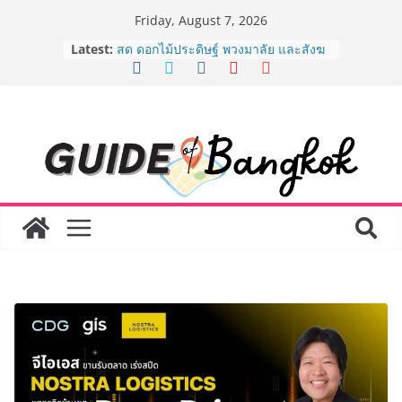
Skip
Friday, August 7, 2026
to
Latest:
“ตลาดดอกไม้สี่มุมเมือง” ศูนย์รวมดอกไม้
content
สด ดอกไม้ประดิษฐ์ พวงมาลัย และสังฆ
ภัณฑ์ครบวงจร ขอเชิญเลือกซื้อมาลัย
และของขวัญต้อนรับวันแม่ เปิดให้
บริการทุกวันตลอด 24 ชั่วโมง
ครั้งแรกของไทย ส่งอุปกรณ์วิทยาศาสตร์
“CE-7 MATCH” ฝีมือคนไทย ร่วมภารกิจ
สำรวจดวงจันทร์ 24 สิงหาคมนี้
8.8 “ซูเลียน” รวมพลังนักธุรกิจทั่ว
ประเทศ จัดประชุมใหญ่แห่งปี พบ CEO
“ดร.ปิยะวัฒน์” ถ่ายทอดวิสัยทัศน์ธุรกิจ
พร้อมฟรีคอนเสิร์ต “โชค รถแห่” ยกวง
AirAsia X SEE FAH พันธมิตรทางธุรกิจ
ยาวนานกว่า 20 ปี ต่อยอดเสิร์ฟความ
อร่อย ยกเมนูระดับตำนาน “ข้าวหน้าไก่
ราชวงศ์” พุ่งทะยานสู่น่านฟ้า
BEDO เดินหน้าจัดกิจกรรมเจรจาธุรกิจ
“BIO TRADE CONNECT 2026” ยก
ระดับผลิตภัณฑ์ท้องถิ่นสู่ตลาดเชิง
พาณิชย์อย่างยั่งยืน