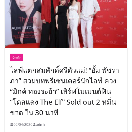
บันเทิง
ไลฟ์แตกสมศักดิ์ศรีตัวแม่! “อั้ม พัชรา
ภา” สวมบทพรีเซนเตอร์นักไลฟ์ ควง
“มิกค์ ทองระย้า” เสิร์ฟโมเมนต์ฟิน
“โดสแดง The Elf” Sold out 2 หมื่น
ขวด ใน 30 นาที
02/04/2026
admin