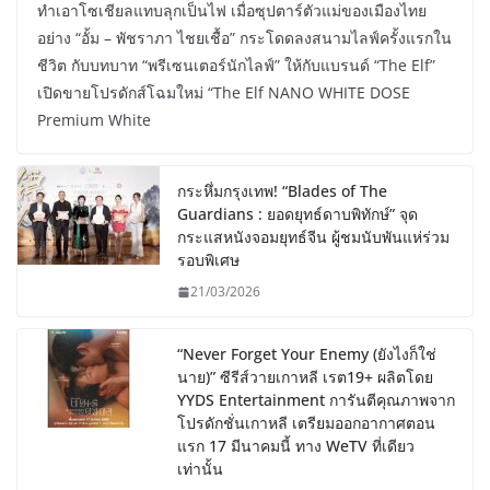
ทำเอาโซเชียลแทบลุกเป็นไฟ เมื่อซุปตาร์ตัวแม่ของเมืองไทย
อย่าง “อั้ม – พัชราภา ไชยเชื้อ” กระโดดลงสนามไลฟ์ครั้งแรกใน
ชีวิต กับบทบาท “พรีเซนเตอร์นักไลฟ์” ให้กับแบรนด์ “The Elf”
เปิดขายโปรดักส์โฉมใหม่ “The Elf NANO WHITE DOSE
Premium White
กระหึ่มกรุงเทพ! “Blades of The
Guardians : ยอดยุทธ์ดาบพิทักษ์” จุด
กระแสหนังจอมยุทธ์จีน ผู้ชมนับพันแห่ร่วม
รอบพิเศษ
21/03/2026
“Never Forget Your Enemy (ยังไงก็ใช่
นาย)” ซีรีส์วายเกาหลี เรต19+ ผลิตโดย
YYDS Entertainment การันตีคุณภาพจาก
โปรดักชั่นเกาหลี เตรียมออกอากาศตอน
แรก 17 มีนาคมนี้ ทาง WeTV ที่เดียว
เท่านั้น