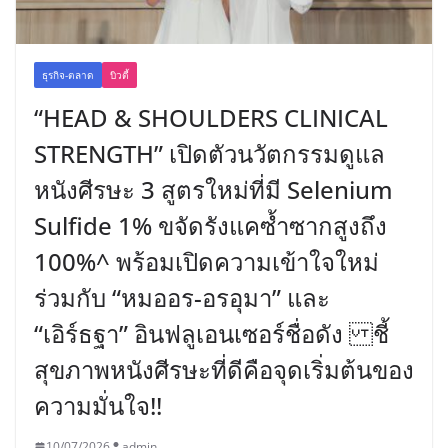
ธุรกิจ-ตลาด
บิวตี้
“HEAD & SHOULDERS CLINICAL
STRENGTH” เปิดตัวนวัตกรรมดูแล
หนังศีรษะ 3 สูตรใหม่ที่มี Selenium
Sulfide 1% ขจัดรังแคซ้ำซากสูงถึง
100%^ พร้อมเปิดความเข้าใจใหม่
ร่วมกับ “หมออร-อรอุมา” และ
“เอิร์ธฐา” อินฟลูเอนเซอร์ชื่อดัง ชี้
สุขภาพหนังศีรษะที่ดีคือจุดเริ่มต้นของ
ความมั่นใจ!!
10/07/2026
admin