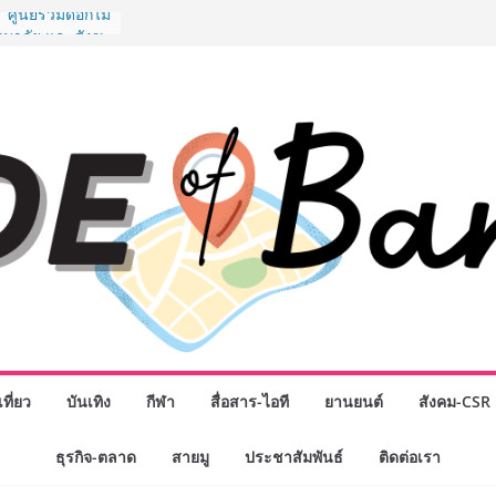
” ศูนย์รวมดอกไม้
งมาลัย และสังฆ
ลือกซื้อมาลัย
ม่ เปิดให้
ั่วโมง
ปกรณ์วิทยาศาสตร์
ไทย ร่วมภารกิจ
หาคมนี้
กธุรกิจทั่ว
แห่งปี พบ CEO
ิสัยทัศน์ธุรกิจ
ค รถแห่” ยกวง
นธมิตรทางธุรกิจ
ยอดเสิร์ฟความ
าน “ข้าวหน้าไก่
่านฟ้า
รรมเจรจาธุรกิจ
T 2026” ยก
ที่ยว
บันเทิง
กีฬา
สื่อสาร-ไอที
ยานยนต์
สังคม-CSR
สู่ตลาดเชิง
ธุรกิจ-ตลาด
สายมู
ประชาสัมพันธ์
ติดต่อเรา