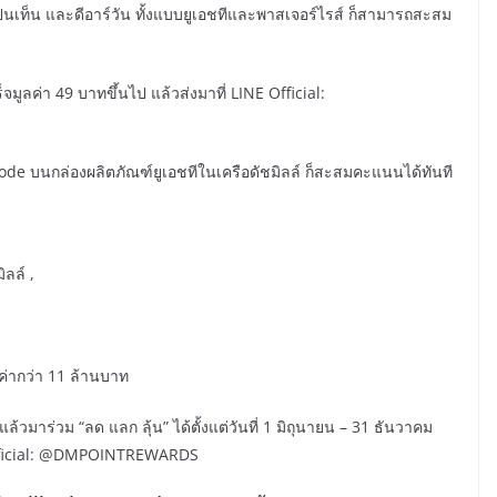
ัส, โปนเท็น และดีอาร์วัน ทั้งแบบยูเอชทีและพาสเจอร์ไรส์ ก็สามารถสะสม
็จมูลค่า 49 บาทขึ้นไป แล้วส่งมาที่ LINE Official:
ode บนกล่องผลิตภัณฑ์ยูเอชทีในเครือดัชมิลล์ ก็สะสมคะแนนได้ทันที
ิลล์ ,
ค่ากว่า 11 ล้านบาท
าร่วม “ลด แลก ลุ้น” ได้ตั้งแต่วันที่ 1 มิถุนายน – 31 ธันวาคม
E Official: @DMPOINTREWARDS