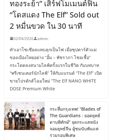
ทองระย้า” เสิร์ฟโมเมนต์ฟิน
“โดสแดง The Elf” Sold out
2 หมื่นขวด ใน 30 นาที
02/04/2026
admin
ทำเอาโซเชียลแทบลุกเป็นไฟ เมื่อซุปตาร์ตัวแม่
ของเมืองไทยอย่าง “อั้ม – พัชราภา ไชยเชื้อ”
กระโดดลงสนามไลฟ์ครั้งแรกในชีวิต กับบทบาท
“พรีเซนเตอร์นักไลฟ์” ให้กับแบรนด์ “The Elf” เปิด
ขายโปรดักส์โฉมใหม่ “The Elf NANO WHITE
DOSE Premium White
กระหึ่มกรุงเทพ! “Blades of
The Guardians : ยอดยุทธ์
ดาบพิทักษ์” จุดกระแสหนัง
จอมยุทธ์จีน ผู้ชมนับพันแห่
ร่วมรอบพิเศษ