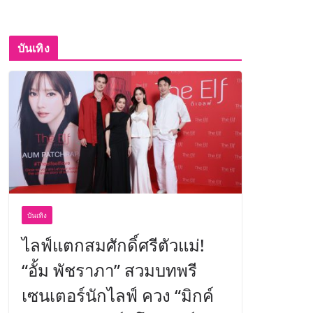
บันเทิง
บันเทิง
ไลฟ์แตกสมศักดิ์ศรีตัวแม่!
“อั้ม พัชราภา” สวมบทพรี
เซนเตอร์นักไลฟ์ ควง “มิกค์