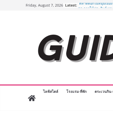
Skip
Latest:
“ตลาดดอกไม้สี่มุมเมือง
Friday, August 7, 2026
to
สด ดอกไม้ประดิษฐ์ พว
ภัณฑ์ครบวงจร ขอเชิญเ
content
และของขวัญต้อนรับวันแ
บริการทุกวันตลอด 24 ช
ครั้งแรกของไทย ส่งอุ
“CE-7 MATCH” ฝีมือคน
สำรวจดวงจันทร์ 24 สิง
8.8 “ซูเลียน” รวมพลังนั
ประเทศ จัดประชุมใหญ่
“ดร.ปิยะวัฒน์” ถ่ายทอดว
พร้อมฟรีคอนเสิร์ต “โช
AirAsia X SEE FAH พั
ยาวนานกว่า 20 ปี ต่อ
อร่อย ยกเมนูระดับตำน
ราชวงศ์” พุ่งทะยานสู่น
BEDO เดินหน้าจัดกิจก
“BIO TRADE CONNEC
ไลฟ์สไตล์
โรงแรม-ที่พัก
ตระเวนกิน-เ
ระดับผลิตภัณฑ์ท้องถิ่น
พาณิชย์อย่างยั่งยืน