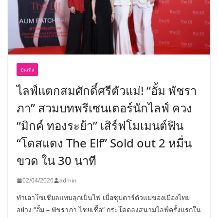
บันเทิง
ไลฟ์แตกสมศักดิ์ศรีตัวแม่! “อั้ม พัชรา
ภา” สวมบทพรีเซนเตอร์นักไลฟ์ ควง
“มิกค์ ทองระย้า” เสิร์ฟโมเมนต์ฟิน
“โดสแดง The Elf” Sold out 2 หมื่น
ขวด ใน 30 นาที
02/04/2026
admin
ทำเอาโซเชียลแทบลุกเป็นไฟ เมื่อซุปตาร์ตัวแม่ของเมืองไทย
อย่าง “อั้ม – พัชราภา ไชยเชื้อ” กระโดดลงสนามไลฟ์ครั้งแรกใน