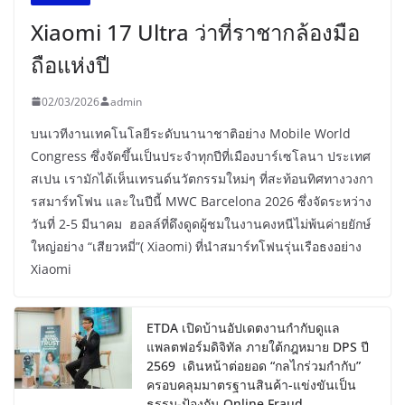
Xiaomi 17 Ultra ว่าที่ราชากล้องมือ
ถือแห่งปี
02/03/2026
admin
บนเวทีงานเทคโนโลยีระดับนานาชาติอย่าง Mobile World
Congress ซึ่งจัดขึ้นเป็นประจำทุกปีที่เมืองบาร์เซโลนา ประเทศ
สเปน เรามักได้เห็นเทรนด์นวัตกรรมใหม่ๆ ที่สะท้อนทิศทางวงกา
รสมาร์ทโฟน และในปีนี้ MWC Barcelona 2026 ซึ่งจัดระหว่าง
วันที่ 2-5 มีนาคม ฮอลล์ที่ดึงดูดผู้ชมในงานคงหนีไม่พ้นค่ายยักษ์
ใหญ่อย่าง “เสียวหมี่”( Xiaomi) ที่นำสมาร์ทโฟนรุ่นเรือธงอย่าง
Xiaomi
ETDA เปิดบ้านอัปเดตงานกำกับดูแล
แพลตฟอร์มดิจิทัล ภายใต้กฎหมาย DPS ปี
2569 เดินหน้าต่อยอด “กลไกร่วมกำกับ”
ครอบคลุมมาตรฐานสินค้า-แข่งขันเป็น
ธรรม-ป้องกัน Online Fraud