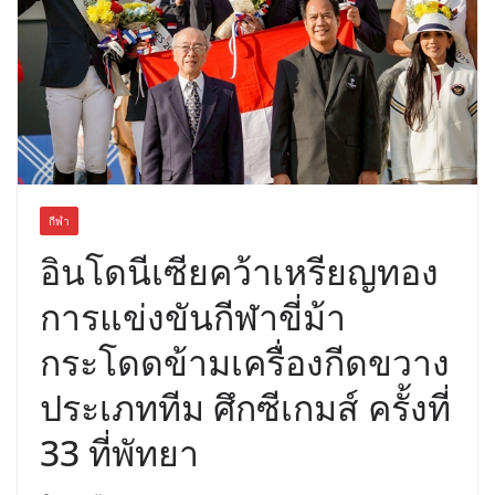
บริการทุกวันตลอด 24 ชั่วโมง
ครั้งแรกของไทย ส่งอุปกรณ์วิทยาศาสตร์
“CE-7 MATCH” ฝีมือคนไทย ร่วมภารกิจ
สำรวจดวงจันทร์ 24 สิงหาคมนี้
กีฬา
อินโดนีเซียคว้าเหรียญทอง
การแข่งขันกีฬาขี่ม้า
กระโดดข้ามเครื่องกีดขวาง
ประเภททีม ศึกซีเกมส์ ครั้งที่
33 ที่พัทยา