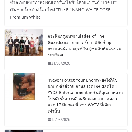
ชีวิต กับบทบาท “พรีเซนเตอร์นักไลฟ์” ให้กับแบรนด์ “The Elf”
เปิดขายโปรดักส์โฉมใหม่ “The Elf NANO WHITE DOSE
Premium White
กระหึ่มกรุงเทพ! “Blades of The
Guardians : ยอดยุทธ์ดาบพิทักษ์” จุด
กระแสหนังจอมยุทธ์จีน ผู้ชมนับพันแห่ร่วม
รอบพิเศษ
21/03/2026
“Never Forget Your Enemy (ยังไงก็ใช่
นาย)” ซีรีส์วายเกาหลี เรต19+ ผลิตโดย
YYDS Entertainment การันตีคุณภาพจาก
โปรดักชั่นเกาหลี เตรียมออกอากาศตอน
แรก 17 มีนาคมนี้ ทาง WeTV ที่เดียว
เท่านั้น
15/03/2026