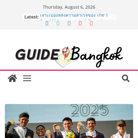
Skip
Thursday, August 6, 2026
to
Latest:
เจาะเบื้องหลังความสำเร็จของ The 1
content
Day 2026 จากแคมเปญสู่ Shopping
Phenomenon ของไทย เมื่อ
Experience-driven Loyalty พลิก
“ประสบการณ์” สู่แรงขับเคลื่อนการใช้
จ่าย ผสาน Ecosystem ที่แข็งแกร่งของ
กลุ่มเซ็นทรัล สร้างยอดขายสูงสุดในรอบ
3 ปี
กรมการท่องเที่ยวเดินหน้าสร้าง Green
Coach รุ่นใหม่ ขับเคลื่อนการท่องเที่ยว
ไทยสู่มาตรฐานสากล ภายใต้ Thailand
Green Tourism Plan 2030
BEDO เดินหน้าจัดกิจกรรมเจรจาธุรกิจ
“BIO TRADE CONNECT 2026” ยก
ระดับผลิตภัณฑ์ท้องถิ่นสู่ตลาดเชิง
พาณิชย์อย่างยั่งยืน
“ตลาดดอกไม้สี่มุมเมือง” ศูนย์รวมดอกไม้
สด ดอกไม้ประดิษฐ์ พวงมาลัย และสังฆ
ภัณฑ์ครบวงจร ขอเชิญเลือกซื้อมาลัย
และของขวัญต้อนรับวันแม่ เปิดให้