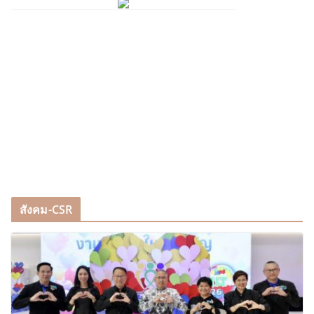
สังคม-CSR