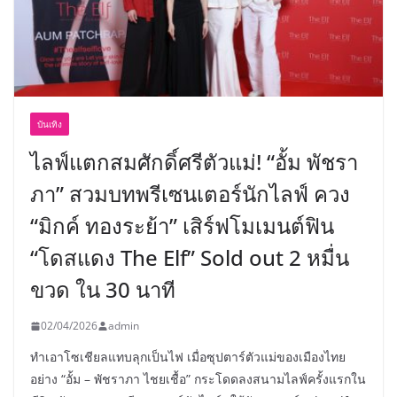
บันเทิง
ไลฟ์แตกสมศักดิ์ศรีตัวแม่! “อั้ม พัชรา
ภา” สวมบทพรีเซนเตอร์นักไลฟ์ ควง
“มิกค์ ทองระย้า” เสิร์ฟโมเมนต์ฟิน
“โดสแดง The Elf” Sold out 2 หมื่น
ขวด ใน 30 นาที
02/04/2026
admin
ทำเอาโซเชียลแทบลุกเป็นไฟ เมื่อซุปตาร์ตัวแม่ของเมืองไทย
อย่าง “อั้ม – พัชราภา ไชยเชื้อ” กระโดดลงสนามไลฟ์ครั้งแรกใน