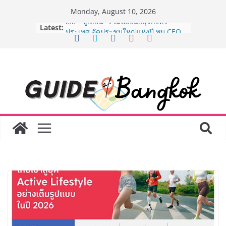
Skip
Monday, August 10, 2026
to
Latest:
8.8 “ซูเลียน” รวมพลังนักธุรกิจทั่ว
content
ประเทศ จัดประชุมใหญ่แห่งปี พบ CEO
“ดร.ปิยะวัฒน์” ถ่ายทอดวิสัยทัศน์ธุรกิจ
พร้อมฟรีคอนเสิร์ต “โชค รถแห่” ยกวง
AirAsia X SEE FAH พันธมิตรทางธุรกิจ
ยาวนานกว่า 20 ปี ต่อยอดเสิร์ฟความ
อร่อย ยกเมนูระดับตำนาน “ข้าวหน้าไก่
ราชวงศ์” พุ่งทะยานสู่น่านฟ้า
BEDO จัดงาน Thailand Nature
Positive Forum 2026 ภายใต้หัวข้อ
การขับเคลื่อนภาคธุรกิจสู่อนาคต
ธรรมชาติเชิงบวก
LORDNINE จัดศึกคนดังสายเกม ไทย
ปะทะ ฟิลิปปินส์ ใน “Rise of the Tenth
Lord” เปิดสงครามกิลด์ข้ามประเทศ
ฉลองเซิร์ฟเวอร์ใหม่ เฮเลนา
Guangzhou Yinghao School เผยวิสัย
ทัศน์การศึกษาที่พร้อมรับอนาคต “เราไม่
ได้เตรียมนักเรียนเพียงเพื่อก้าวเข้าสู่
มหาวิทยาลัยเท่านั้น แต่ยังเตรียมพวก