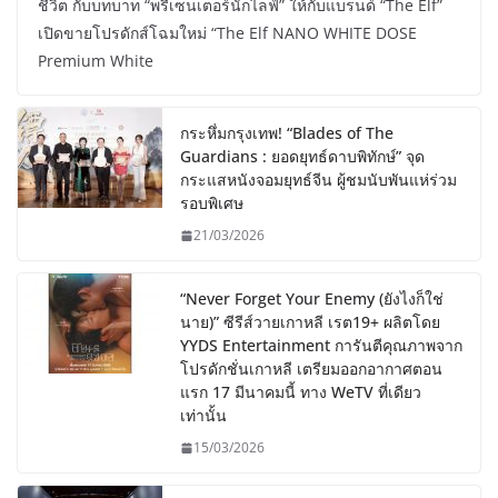
ชีวิต กับบทบาท “พรีเซนเตอร์นักไลฟ์” ให้กับแบรนด์ “The Elf”
เปิดขายโปรดักส์โฉมใหม่ “The Elf NANO WHITE DOSE
Premium White
กระหึ่มกรุงเทพ! “Blades of The
Guardians : ยอดยุทธ์ดาบพิทักษ์” จุด
กระแสหนังจอมยุทธ์จีน ผู้ชมนับพันแห่ร่วม
รอบพิเศษ
21/03/2026
“Never Forget Your Enemy (ยังไงก็ใช่
นาย)” ซีรีส์วายเกาหลี เรต19+ ผลิตโดย
YYDS Entertainment การันตีคุณภาพจาก
โปรดักชั่นเกาหลี เตรียมออกอากาศตอน
แรก 17 มีนาคมนี้ ทาง WeTV ที่เดียว
เท่านั้น
15/03/2026