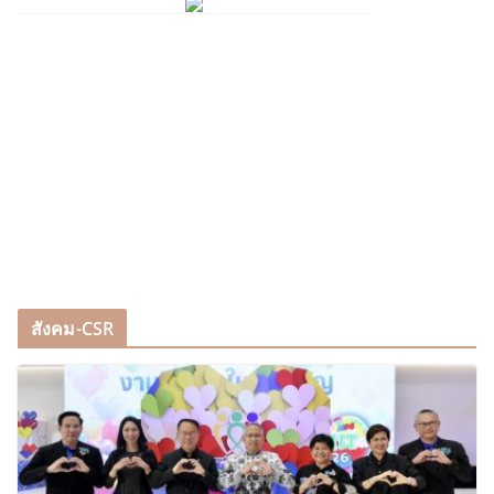
สังคม-CSR