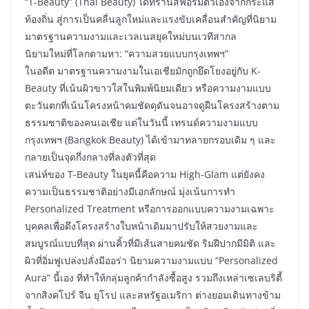
“T-Beauty” (Thai Beauty) ได้ทรานส์ฟอร์มตัวเองจากกระแส
ท้องถิ่น สู่การเป็นคลื่นลูกใหม่และแรงขับเคลื่อนสำคัญที่นิยาม
มาตรฐานความงามและเวลเนสยุคใหม่บนเวทีสากล
นิยามใหม่ที่โลกตามหา: “ความสวยแบบกรุงเทพฯ”
ในอดีต มาตรฐานความงามในเอเชียมักถูกยึดโยงอยู่กับ K-
Beauty ที่เน้นผิวขาวใสในพิมพ์นิยมเดียว หรือความงามแบบ
ตะวันตกที่เน้นโครงหน้าคมชัดดุดันจนอาจดูฝืนโครงสร้างตาม
ธรรมชาติของคนเอเชีย แต่ในวันนี้ เทรนด์ความงามแบบ
กรุงเทพฯ (Bangkok Beauty) ได้เข้ามาทลายกรอบเดิม ๆ และ
กลายเป็นจุดกึ่งกลางที่ลงตัวที่สุด
เสน่ห์ของ T-Beauty ในยุคนี้คือความ High-Glam แต่ยังคง
ความเป็นธรรมชาติอย่างมีเอกลักษณ์ มุ่งเน้นการทำ
Personalized Treatment หรือการออกแบบความงามเฉพาะ
บุคคลเพื่อดึงโครงสร้างใบหน้าเดิมมาปรับให้สวยงามและ
สมบูรณ์แบบที่สุด ผ่านคิ้วที่มีเส้นสายคมชัด ริมฝีปากมีมิติ และ
ผิวที่อิ่มฟูเปล่งปลั่งมีออร่า นิยามความงามแบบ “Personalized
Aura” นี้เอง ที่ทำให้กลุ่มลูกค้ากำลังซื้อสูง รวมถึงเหล่าเซเลบริตี้
จากสิงคโปร์ จีน ยุโรป และสหรัฐอเมริกา ต่างยอมเดินทางข้าม