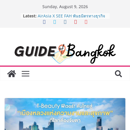
Skip
Sunday, August 9, 2026
to
Latest:
AirAsia X SEE FAH พันธมิตรทางธุรกิจ
content
ยาวนานกว่า 20 ปี ต่อยอดเสิร์ฟความ
อร่อย ยกเมนูระดับตำนาน “ข้าวหน้าไก่
ราชวงศ์” พุ่งทะยานสู่น่านฟ้า
BEDO เดินหน้าจัดกิจกรรมเจรจาธุรกิจ
“BIO TRADE CONNECT 2026” ยก
ระดับผลิตภัณฑ์ท้องถิ่นสู่ตลาดเชิง
พาณิชย์อย่างยั่งยืน
LORDNINE จัดศึกคนดังสายเกม ไทย
ปะทะ ฟิลิปปินส์ ใน “Rise of the Tenth
Lord” เปิดสงครามกิลด์ข้ามประเทศ
ฉลองเซิร์ฟเวอร์ใหม่ เฮเลนา
Guangzhou Yinghao School เผยวิสัย
ทัศน์การศึกษาที่พร้อมรับอนาคต “เราไม่
ได้เตรียมนักเรียนเพียงเพื่อก้าวเข้าสู่
มหาวิทยาลัยเท่านั้น แต่ยังเตรียมพวก
เขาให้พร้อมเป็นผู้กำหนดอนาคต”
8.8 “ซูเลียน” รวมพลังนักธุรกิจทั่ว
ประเทศ จัดประชุมใหญ่แห่งปี พบ CEO
“ดร.ปิยะวัฒน์” ถ่ายทอดวิสัยทัศน์ธุรกิจ