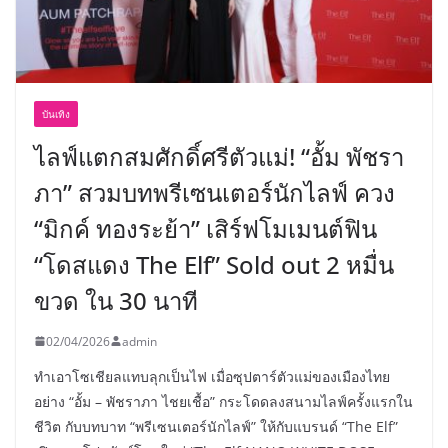
บันเทิง
ไลฟ์แตกสมศักดิ์ศรีตัวแม่! “อั้ม พัชรา
ภา” สวมบทพรีเซนเตอร์นักไลฟ์ ควง
“มิกค์ ทองระย้า” เสิร์ฟโมเมนต์ฟิน
“โดสแดง The Elf” Sold out 2 หมื่น
ขวด ใน 30 นาที
02/04/2026
admin
ทำเอาโซเชียลแทบลุกเป็นไฟ เมื่อซุปตาร์ตัวแม่ของเมืองไทย
อย่าง “อั้ม – พัชราภา ไชยเชื้อ” กระโดดลงสนามไลฟ์ครั้งแรกใน
ชีวิต กับบทบาท “พรีเซนเตอร์นักไลฟ์” ให้กับแบรนด์ “The Elf”