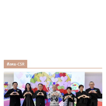
สังคม-CSR