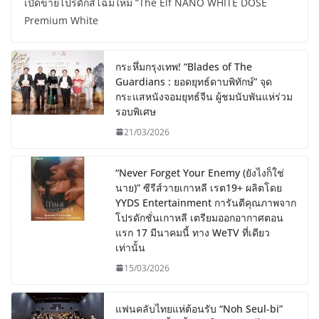
เปิดขายโปรดักส์โฉมใหม่ “The Elf NANO WHITE DOSE
Premium White
กระหึ่มกรุงเทพ! “Blades of The
Guardians : ยอดยุทธ์ดาบพิทักษ์” จุด
กระแสหนังจอมยุทธ์จีน ผู้ชมนับพันแห่ร่วม
รอบพิเศษ
21/03/2026
“Never Forget Your Enemy (ยังไงก็ใช่
นาย)” ซีรีส์วายเกาหลี เรต19+ ผลิตโดย
YYDS Entertainment การันตีคุณภาพจาก
โปรดักชั่นเกาหลี เตรียมออกอากาศตอน
แรก 17 มีนาคมนี้ ทาง WeTV ที่เดียว
เท่านั้น
15/03/2026
แฟนคลับไทยแห่ต้อนรับ “Noh Seul-bi”