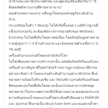
น้ำข้ามทะเลมายังประเทศไทย และพูดเป็นเสียงเดียวกันว่า “นี่
คือผลลัพธ์ความงามที่ตามหามานาน”
ส่องตัวเลขความแกร่ง: คลื่นลูกใหม่ของเศรษฐกิจระดับล้าน
ล้าน
กระแสนิยมในตัว T-Beauty ไม่ได้เกิดขึ้นลอย ๆ แต่มีรากฐานที่
แข็งแกร่งรองรับ สะท้อนชัดจากการขยายตัวของ Wellness
Economy ในไทยที่เติบโตอย่างต่อเนื่อง โดยปัจจุบันมูลค่าตลาด
รวมพุ่งสูงกว่า 1.4 ล้านล้านบาท และยังคงขยายตัวเฉลี่ยราว 5–
7% ต่อปี
เครื่องสำอางแบรนด์ไทยเขย่าบัลลังก์โลก
ไม่ใช่เพียงแค่ภาคการบริการเท่านั้น แต่ผลิตภัณฑ์สกินแคร์และ
เครื่องสำอางสัญชาติไทยกำลังสร้างปรากฏการณ์บนเวทีสากล
อย่างน่าจับตา นำโดยแบรนด์ระดับตำนานอย่าง Mistine ที่แผ่
ขยายความนิยมไปทั่วเอเชีย และ MizuMi แบรนด์สกินแคร์ยอด
ฮิตของคนรุ่นใหม่ที่เติบโตอย่างแข็งแกร่งจนสามารถปักหมุด
ขยายสาขาในประเทศมาเลเซียได้อย่างงดงาม ตลอดจนกระแส
ความนิยมของน้ำหอมแบรนด์ไทยระดับพรีเมียมอย่าง PAÑPURI
และ Journal ที่กลายเป็น Must-have Item และของฝากล้ำค่า