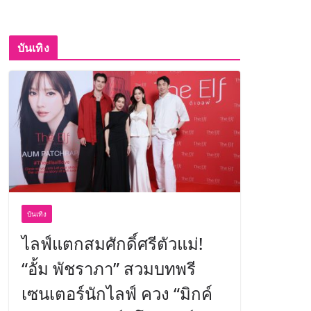
บันเทิง
บันเทิง
ไลฟ์แตกสมศักดิ์ศรีตัวแม่!
“อั้ม พัชราภา” สวมบทพรี
เซนเตอร์นักไลฟ์ ควง “มิกค์