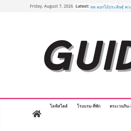
Skip
Latest:
“ตลาดดอกไม้สี่มุมเมือง
Friday, August 7, 2026
to
สด ดอกไม้ประดิษฐ์ พว
ภัณฑ์ครบวงจร ขอเชิญเ
content
และของขวัญต้อนรับวันแ
บริการทุกวันตลอด 24 ช
ครั้งแรกของไทย ส่งอุ
“CE-7 MATCH” ฝีมือคน
สำรวจดวงจันทร์ 24 สิง
8.8 “ซูเลียน” รวมพลังนั
ประเทศ จัดประชุมใหญ่
“ดร.ปิยะวัฒน์” ถ่ายทอดว
พร้อมฟรีคอนเสิร์ต “โช
AirAsia X SEE FAH พั
ยาวนานกว่า 20 ปี ต่อ
อร่อย ยกเมนูระดับตำน
ราชวงศ์” พุ่งทะยานสู่น
BEDO เดินหน้าจัดกิจก
“BIO TRADE CONNEC
ไลฟ์สไตล์
โรงแรม-ที่พัก
ตระเวนกิน-เ
ระดับผลิตภัณฑ์ท้องถิ่น
พาณิชย์อย่างยั่งยืน