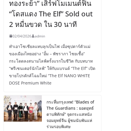
ทองระย้า” เสิร์ฟโมเมนต์ฟิน
“โดสแดง The Elf” Sold out
2 หมื่นขวด ใน 30 นาที
02/04/2026
admin
ทำเอาโซเชียลแทบลุกเป็นไฟ เมื่อซุปตาร์ตัวแม่
ของเมืองไทยอย่าง “อั้ม – พัชราภา ไชยเชื้อ”
กระโดดลงสนามไลฟ์ครั้งแรกในชีวิต กับบทบาท
“พรีเซนเตอร์นักไลฟ์” ให้กับแบรนด์ “The Elf” เปิด
ขายโปรดักส์โฉมใหม่ “The Elf NANO WHITE
DOSE Premium White
กระหึ่มกรุงเทพ! “Blades of
The Guardians : ยอดยุทธ์
ดาบพิทักษ์” จุดกระแสหนัง
จอมยุทธ์จีน ผู้ชมนับพันแห่
ร่วมรอบพิเศษ