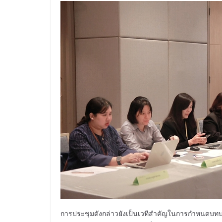
การประชุมดังกล่าวยังเป็นเวทีสำคัญในการกำหนดบทบา