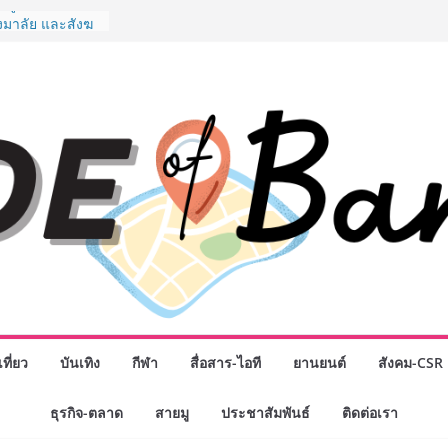
” ศูนย์รวมดอกไม้
งมาลัย และสังฆ
ลือกซื้อมาลัย
ม่ เปิดให้
ั่วโมง
ปกรณ์วิทยาศาสตร์
ไทย ร่วมภารกิจ
หาคมนี้
กธุรกิจทั่ว
แห่งปี พบ CEO
ิสัยทัศน์ธุรกิจ
ค รถแห่” ยกวง
นธมิตรทางธุรกิจ
ยอดเสิร์ฟความ
าน “ข้าวหน้าไก่
่านฟ้า
รรมเจรจาธุรกิจ
T 2026” ยก
ที่ยว
บันเทิง
กีฬา
สื่อสาร-ไอที
ยานยนต์
สังคม-CSR
สู่ตลาดเชิง
ธุรกิจ-ตลาด
สายมู
ประชาสัมพันธ์
ติดต่อเรา