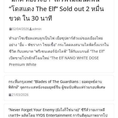
“โดสแดง The Elf” Sold out 2 หมื่น
ขวด ใน 30 นาที
02/04/2026
admin
ทำเอาโซเชียลแทบลุกเป็นไฟ เมื่อซุปตาร์ตัวแม่ของเมืองไทย
อย่าง “อั้ม – พัชราภา ไชยเชื้อ” กระโดดลงสนามไลฟ์ครั้งแรกใน
ชีวิต กับบทบาท “พรีเซนเตอร์นักไลฟ์” ให้กับแบรนด์ “The Elf”
เปิดขายโปรดักส์โฉมใหม่ “The Elf NANO WHITE DOSE
Premium White
กระหึ่มกรุงเทพ! “Blades of The Guardians : ยอดยุทธ์ดาบ
พิทักษ์” จุดกระแสหนังจอมยุทธ์จีน ผู้ชมนับพันแห่ร่วมรอบพิเศษ
21/03/2026
“Never Forget Your Enemy (ยังไงก็ใช่นาย)” ซีรีส์วายเกาหลี
เรต19+ ผลิตโดย YYDS Entertainment การันตีคุณภาพจากโป