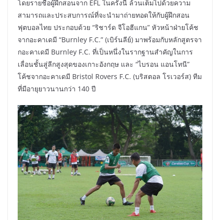
โดยรายชื่อผู้ฝึกสอนจาก EFL ในครั้งนี้ ล้วนเต็มไปด้วยความ
สามารถและประสบการณ์ที่จะนำมาถ่ายทอดให้กับผู้ฝึกสอน
ฟุตบอลไทย ประกอบด้วย “ริชาร์ด จีโอฮีแกน” หัวหน้าฝ่ายโค้ช
จากอะคาเดมี “Burnley F.C.” (เบิร์นลีย์) มาพร้อมกับหลักสูตรจา
กอะคาเดมี Burnley F.C. ที่เป็นหนึ่งในรากฐานสำคัญในการ
เลื่อนชั้นสู่ลีกสูงสุดของเกาะอังกฤษ และ “ไบรอน แอนโทนี”
โค้ชจากอะคาเดมี Bristol Rovers F.C. (บริสตอล โรเวอร์ส) ทีม
ที่มีอายุยาวนานกว่า 140 ปี