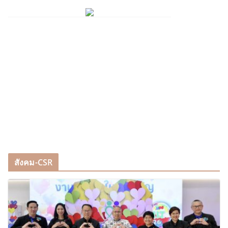
สังคม-CSR