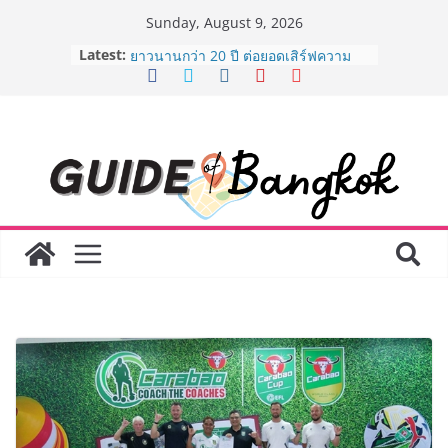
Skip
Sunday, August 9, 2026
to
Latest:
AirAsia X SEE FAH พันธมิตรทางธุรกิจ
content
ยาวนานกว่า 20 ปี ต่อยอดเสิร์ฟความ
อร่อย ยกเมนูระดับตำนาน “ข้าวหน้าไก่
ราชวงศ์” พุ่งทะยานสู่น่านฟ้า
BEDO เดินหน้าจัดกิจกรรมเจรจาธุรกิจ
“BIO TRADE CONNECT 2026” ยก
ระดับผลิตภัณฑ์ท้องถิ่นสู่ตลาดเชิง
พาณิชย์อย่างยั่งยืน
LORDNINE จัดศึกคนดังสายเกม ไทย
ปะทะ ฟิลิปปินส์ ใน “Rise of the Tenth
Lord” เปิดสงครามกิลด์ข้ามประเทศ
ฉลองเซิร์ฟเวอร์ใหม่ เฮเลนา
Guangzhou Yinghao School เผยวิสัย
ทัศน์การศึกษาที่พร้อมรับอนาคต “เราไม่
ได้เตรียมนักเรียนเพียงเพื่อก้าวเข้าสู่
มหาวิทยาลัยเท่านั้น แต่ยังเตรียมพวก
เขาให้พร้อมเป็นผู้กำหนดอนาคต”
8.8 “ซูเลียน” รวมพลังนักธุรกิจทั่ว
ประเทศ จัดประชุมใหญ่แห่งปี พบ CEO
“ดร.ปิยะวัฒน์” ถ่ายทอดวิสัยทัศน์ธุรกิจ