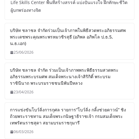
Life Skills Center พื้นที่สร้างสรรค์ แบ่งปันแรงใจ ฝึกทักษะชีวิต
ผู้บกพร่องทางจิต
บริษัท ชลาชล จำกัดร่วมเป็นเจ้าภาพในพิธีสวดพระอภิธรรมศพ
พระเดชพระคุณพระพรหมวชิรสุธี (อภิพล อภิพโล ป.ธ.5,
น.ธ.เอก)
25/06/2026
บริษัท ชลาชล จำกัด ร่วมเป็นเจ้าภาพพระพิธีธรรมสวดพระ
อภิธรรมพระบรมศพ สมเด็จพระนางเจ้าสิริกิติ์ พระบรม
ราชินีนาถ พระบรมราชชนนีพันปีหลวง
23/04/2026
การแข่งขันโบว์ลิ่งการกุศล รายการ“โบว์ลิ่ง กลิ้งช่วยดาวน์” ชิง
ถ้วยพระราชทาน สมเด็จพระกนิษฐาธิราชเจ้า กรมสมเด็จพระ
เทพรัตนราชสุดา สยามบรมราชกุมารี
06/03/2026