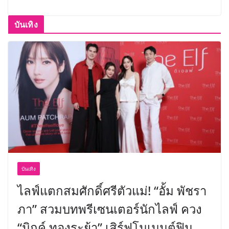
บันเทิง
บันเทิง
ไลฟ์แตกสมศักดิ์ศรีตัวแม่! “อั้ม พัชรา
ภา” สวมบทพรีเซนเตอร์นักไลฟ์ ควง
“มิกค์ ทองระย้า” เสิร์ฟโมเมนต์ฟิน