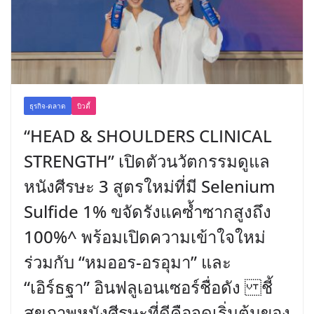
ธุรกิจ-ตลาด
บิวตี้
“HEAD & SHOULDERS CLINICAL
STRENGTH” เปิดตัวนวัตกรรมดูแล
หนังศีรษะ 3 สูตรใหม่ที่มี Selenium
Sulfide 1% ขจัดรังแคซ้ำซากสูงถึง
100%^ พร้อมเปิดความเข้าใจใหม่
ร่วมกับ “หมออร-อรอุมา” และ
“เอิร์ธฐา” อินฟลูเอนเซอร์ชื่อดัง ชี้
สุขภาพหนังศีรษะที่ดีคือจุดเริ่มต้นของ