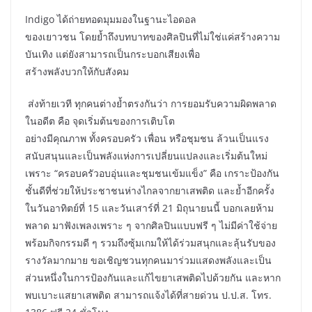
Indigo ได้ถ่ายทอดมุมมองในฐานะไอดอล
ของเยาวชน โดยย้ำถึงบทบาทของศิลปินที่ไม่ใช่แค่สร้างความ
บันเทิง แต่ยังสามารถเป็นกระบอกเสียงเพื่อ
สร้างพลังบวกให้กับสังคม
ส่งท้ายเวที ทุกคนต่างย้ำตรงกันว่า การยอมรับความผิดพลาด
ในอดีต คือ จุดเริ่มต้นของการเติบโต
อย่างมีคุณภาพ ทั้งครอบครัว เพื่อน หรือชุมชน ล้วนเป็นแรง
สนับสนุนและเป็นพลังแห่งการเปลี่ยนแปลงและเริ่มต้นใหม่
เพราะ “ครอบครัวอบอุ่นและชุมชนเข้มแข็ง” คือ เกราะป้องกัน
ชั้นดีที่ช่วยให้ประชาชนห่างไกลจากยาเสพติด และย้ำอีกครั้ง
ในวันอาทิตย์ที่ 15 และวันเสาร์ที่ 21 มิถุนายนนี้ บอกเลยห้าม
พลาด มาฟังเพลงเพราะ ๆ จากศิลปินแบบฟรี ๆ ไม่มีค่าใช้จ่าย
พร้อมกิจกรรมดี ๆ รวมถึงซุ้มเกมให้ได้ร่วมสนุกและลุ้นรับของ
รางวัลมากมาย ขอเชิญชวนทุกคนมาร่วมแสดงพลังและเป็น
ส่วนหนึ่งในการป้องกันและแก้ไขยาเสพติดไปด้วยกัน และหาก
พบเบาะแสยาเสพติด สามารถแจ้งได้ที่สายด่วน ป.ป.ส. โทร.