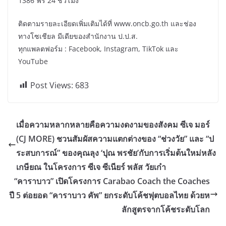
1386 ฟรี 24 ชั่วโมง
ติดตามรายละเอียดเพิ่มเติมได้ที่ www.oncb.go.th และช่อง
ทางโซเชียล มีเดียของสำนักงาน ป.ป.ส.
ทุกแพลตฟอร์ม : Facebook, Instagram, TikTok และ
YouTube
Post Views:
683
เมื่อความหลากหลายคือความงดงามของสังคม ซีเจ มอร์
(CJ MORE) ชวนสัมผัสความแตกต่างของ “ช่วงวัย” และ “ป
ระสบการณ์” ของคุณลุง ‘ปุณ พรชัย’กับการเริ่มต้นใหม่หลัง
เกษียณ ในโครงการ ซีเจ ซีเนียร์ พลัส วัยเก๋า
“คาราบาว” เปิดโครงการ Carabao Coach the Coaches
ปี 5 ต่อยอด “คาราบาว คัพ” ยกระดับโค้ชฟุตบอลไทย ด้วยห
ลักสูตรจากโค้ชระดับโลก