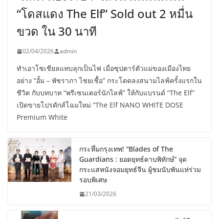
“โดสแดง The Elf” Sold out 2 หมื่น
ขวด ใน 30 นาที
02/04/2026
admin
ทำเอาโซเชียลแทบลุกเป็นไฟ เมื่อซุปตาร์ตัวแม่ของเมืองไทย
อย่าง “อั้ม – พัชราภา ไชยเชื้อ” กระโดดลงสนามไลฟ์ครั้งแรกใน
ชีวิต กับบทบาท “พรีเซนเตอร์นักไลฟ์” ให้กับแบรนด์ “The Elf”
เปิดขายโปรดักส์โฉมใหม่ “The Elf NANO WHITE DOSE
Premium White
กระหึ่มกรุงเทพ! “Blades of The
Guardians : ยอดยุทธ์ดาบพิทักษ์” จุด
กระแสหนังจอมยุทธ์จีน ผู้ชมนับพันแห่ร่วม
รอบพิเศษ
21/03/2026