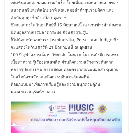
เข้มข้นและต่อยอดความสำเร็จ โดยเพิ่มความหลากหลายของ
แนวดนตรีและศิลปิน อาทิ คณะหมอลำคำผุนร่วมมิตร และ
ศิลปินลูกทุ่งชื่อดัง เบิ้ล ปทุมราช
ซึ่งจะแสดงในวันอาทิตย์ที่ 15 มิถุนายนนี้ ณ ลานข้างสำนักงาน
นิคมอุตสาหกรรมลาดกระบัง ส่วนสายวัยรุ่น
ก็ไม่น้อยหน้าพบกับวง JasmineNika, Perses และ Indigo ซึ่ง
จะแสดงในวันเสาร์ที่ 21 มิถุนายนนี้ ณ อุทยาน
100 ปี จุฬาลงกรณ์มหาวิทยาลัย โดยภายในงานยังมีการแทรก
เนื้อหาความรู้เรื่องยาเสพติด ผ่านกิจกรรมสร้างสรรค์หลาก
หลายรูปแบบ เช่น การแสดงบทละครจากคณะหมอลำ ซุ้มเกม
ในสไตล์งานวัด และกิจกรรมอินเทอร์แอคทีฟ
ที่ออกแบบมาเพื่อการเรียนรู้และความสนุกควบคู่กัน
พล.ต.ท.ภาณุรัตน์ฯ กล่าว