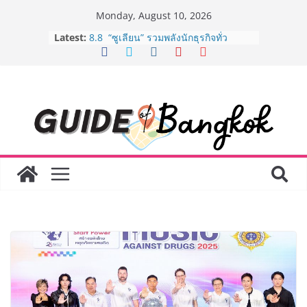
Skip
Monday, August 10, 2026
to
Latest:
8.8 “ซูเลียน” รวมพลังนักธุรกิจทั่ว
content
ประเทศ จัดประชุมใหญ่แห่งปี พบ CEO
“ดร.ปิยะวัฒน์” ถ่ายทอดวิสัยทัศน์ธุรกิจ
พร้อมฟรีคอนเสิร์ต “โชค รถแห่” ยกวง
AirAsia X SEE FAH พันธมิตรทางธุรกิจ
ยาวนานกว่า 20 ปี ต่อยอดเสิร์ฟความ
อร่อย ยกเมนูระดับตำนาน “ข้าวหน้าไก่
ราชวงศ์” พุ่งทะยานสู่น่านฟ้า
BEDO จัดงาน Thailand Nature
Positive Forum 2026 ภายใต้หัวข้อ
การขับเคลื่อนภาคธุรกิจสู่อนาคต
ธรรมชาติเชิงบวก
LORDNINE จัดศึกคนดังสายเกม ไทย
ปะทะ ฟิลิปปินส์ ใน “Rise of the Tenth
Lord” เปิดสงครามกิลด์ข้ามประเทศ
ฉลองเซิร์ฟเวอร์ใหม่ เฮเลนา
Guangzhou Yinghao School เผยวิสัย
ทัศน์การศึกษาที่พร้อมรับอนาคต “เราไม่
ได้เตรียมนักเรียนเพียงเพื่อก้าวเข้าสู่
มหาวิทยาลัยเท่านั้น แต่ยังเตรียมพวก