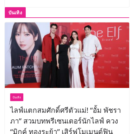
บันเทิง
บันเทิง
ไลฟ์แตกสมศักดิ์ศรีตัวแม่! “อั้ม พัชรา
ภา” สวมบทพรีเซนเตอร์นักไลฟ์ ควง
“มิกค์ ทองระย้า” เสิร์ฟโมเมนต์ฟิน