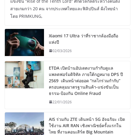
แข่งขัน “Rise of the Tenth Lord” ศึกดวลกิลด์ระหว่างคนดัง
สายเกมกว่า 20 คน จากประเทศไทยและฟิลิปปินส์ ฝั่งไทยนำ
โดย PRIMKUNG,
Xiaomi 17 Ultra ว่าที่ราชากล้องมือถือ
แห่งปี
02/03/2026
ETDA เปิดบ้านอัปเดตงานกำกับดูแล
แพลตฟอร์มดิจิทัล ภายใต้กฎหมาย DPS ปี
2569 เดินหน้าต่อยอด “กลไกร่วมกำกับ”
ครอบคลุมมาตรฐานสินค้า-แข่งขันเป็น
ธรรม-ป้องกัน Online Fraud
22/01/2026
AIS ร่วมกับ ZTE เดินหน้า 5G อัจฉริยะ เปิด
ใช้งาน AIR RAN เชิงพาณิชย์ครั้งแรกใน
ไทย ที่งานคอนเสิร์ต Big Mountain