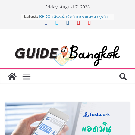
Skip
Friday, August 7, 2026
to
AirAsia X SEE FAH พันธมิตรทางธุรกิจ
Latest:
content
ยาวนานกว่า 20 ปี ต่อยอดเสิร์ฟความ
อร่อย ยกเมนูระดับตำนาน “ข้าวหน้าไก่
ราชวงศ์” พุ่งทะยานสู่น่านฟ้า
BEDO เดินหน้าจัดกิจกรรมเจรจาธุรกิจ
“BIO TRADE CONNECT 2026” ยก
ระดับผลิตภัณฑ์ท้องถิ่นสู่ตลาดเชิง
พาณิชย์อย่างยั่งยืน
“ตลาดดอกไม้สี่มุมเมือง” ศูนย์รวมดอกไม้
สด ดอกไม้ประดิษฐ์ พวงมาลัย และสังฆ
ภัณฑ์ครบวงจร ขอเชิญเลือกซื้อมาลัย
และของขวัญต้อนรับวันแม่ เปิดให้
บริการทุกวันตลอด 24 ชั่วโมง
Guangzhou Yinghao School เผยวิสัย
ทัศน์การศึกษาที่พร้อมรับอนาคต “เราไม่
ได้เตรียมนักเรียนเพียงเพื่อก้าวเข้าสู่
มหาวิทยาลัยเท่านั้น แต่ยังเตรียมพวก
เขาให้พร้อมเป็นผู้กำหนดอนาคต”
8.8 “ซูเลียน” รวมพลังนักธุรกิจทั่ว
ประเทศ จัดประชุมใหญ่แห่งปี พบ CEO