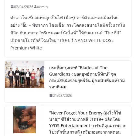
02/04/2026
admin
ทำเอาโซเชียลแทบลุกเป็นไฟ เมื่อซุปตาร์ตัวแม่ของเมืองไทย
อย่าง “อั้ม – พัชราภา ไชยเชื้อ” กระโดดลงสนามไลฟ์ครั้งแรกใน
ชีวิต กับบทบาท “พรีเซนเตอร์นักไลฟ์” ให้กับแบรนด์ “The Elf”
เปิดขายโปรดักส์โฉมใหม่ “The Elf NANO WHITE DOSE
Premium White
กระหึ่มกรุงเทพ! “Blades of The
Guardians : ยอดยุทธ์ดาบพิทักษ์” จุด
กระแสหนังจอมยุทธ์จีน ผู้ชมนับพันแห่ร่วม
รอบพิเศษ
21/03/2026
“Never Forget Your Enemy (ยังไงก็ใช่
นาย)” ซีรีส์วายเกาหลี เรต19+ ผลิตโดย
YYDS Entertainment การันตีคุณภาพจาก
โปรดักชั่นเกาหลี เตรียมออกอากาศตอน