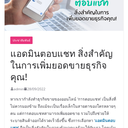
“ดร.ปิยะวัฒน์” ถ่ายทอดวิสัยทัศน์ธุรกิจ
พร้อมฟรีคอนเสิร์ต “โชค รถแห่” ยกวง
ประชาสัมพันธ์
แอดมินตอบแชท สิ่งสำคัญ
ในการเพิ่มยอดขายธุรกิจ
คุณ!
admin
28/09/2022
หากเรากำลังทำธุรกิจขายของออนไลน์ ‘การตอบแชท’ เป็นสิ่งที่
ไม่ควรมองข้าม ถึงแม้จะเป็นเรื่องเล็กในสายตาของใครหลายๆ
คน แต่การตอบแชทสามารถเพิ่มยอดขาย รวมไปถึงช่วยให้
ระบายสินค้าออกได้รวดเร็วยิ่งขึ้น ซึ่งการเลือกหา ‘
แอดมินตอบ
แชท
’ ถือเป็นสิ่งสำคัญในการเข้ามาดูแลร้านให้กับเรา โดยเน้น