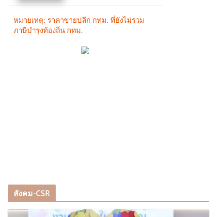
สังคม-CSR