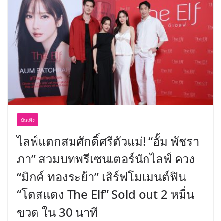
บันเทิง
ไลฟ์แตกสมศักดิ์ศรีตัวแม่! “อั้ม พัชรา
ภา” สวมบทพรีเซนเตอร์นักไลฟ์ ควง
“มิกค์ ทองระย้า” เสิร์ฟโมเมนต์ฟิน
“โดสแดง The Elf” Sold out 2 หมื่น
ขวด ใน 30 นาที