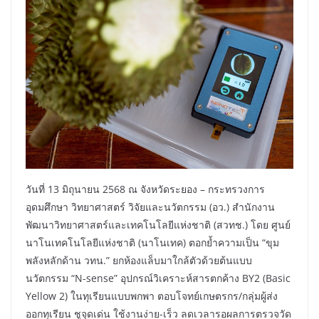
วันที่ 13 มิถุนายน 2568 ณ จังหวัดระยอง – กระทรวงการ
อุดมศึกษา วิทยาศาสตร์ วิจัยและนวัตกรรม (อว.) สำนักงาน
พัฒนาวิทยาศาสตร์และเทคโนโลยีแห่งชาติ (สวทช.) โดย ศูนย์
นาโนเทคโนโลยีแห่งชาติ (นาโนเทค) ตอกย้ำความเป็น “ขุม
พลังหลักด้าน วทน.” ยกห้องแล็บมาใกล้ตัวด้วยต้นแบบ
นวัตกรรม “N-sense” อุปกรณ์วิเคราะห์สารตกค้าง BY2 (Basic
Yellow 2) ในทุเรียนแบบพกพา ตอบโจทย์เกษตรกร/กลุ่มผู้ส่ง
ออกทุเรียน ชูจุดเด่น ใช้งานง่าย-เร็ว ลดเวลารอผลการตรวจวัด