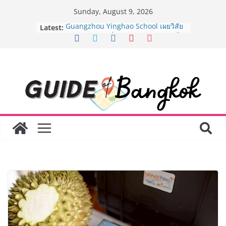
Skip
Sunday, August 9, 2026
to
Latest:
Guangzhou Yinghao School เผยวิสัย
content
ทัศน์การศึกษาที่พร้อมรับอนาคต “เราไม่
ได้เตรียมนักเรียนเพียงเพื่อก้าวเข้าสู่
มหาวิทยาลัยเท่านั้น แต่ยังเตรียมพวก
เขาให้พร้อมเป็นผู้กำหนดอนาคต”
8.8 “ซูเลียน” รวมพลังนักธุรกิจทั่ว
ประเทศ จัดประชุมใหญ่แห่งปี พบ CEO
“ดร.ปิยะวัฒน์” ถ่ายทอดวิสัยทัศน์ธุรกิจ
พร้อมฟรีคอนเสิร์ต “โชค รถแห่” ยกวง
AirAsia X SEE FAH พันธมิตรทางธุรกิจ
ยาวนานกว่า 20 ปี ต่อยอดเสิร์ฟความ
อร่อย ยกเมนูระดับตำนาน “ข้าวหน้าไก่
ราชวงศ์” พุ่งทะยานสู่น่านฟ้า
BEDO เดินหน้าจัดกิจกรรมเจรจาธุรกิจ
“BIO TRADE CONNECT 2026” ยก
ระดับผลิตภัณฑ์ท้องถิ่นสู่ตลาดเชิง
พาณิชย์อย่างยั่งยืน
LORDNINE จัดศึกคนดังสายเกม ไทย
ปะทะ ฟิลิปปินส์ ใน “Rise of the Tenth
Lord” เปิดสงครามกิลด์ข้ามประเทศ