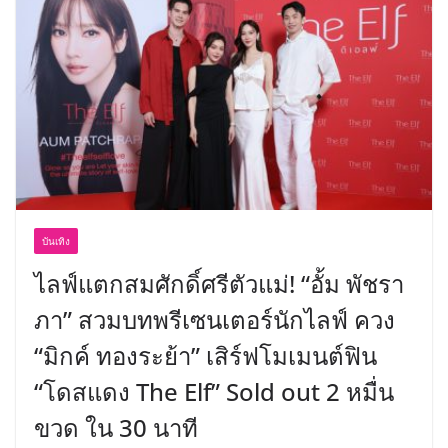
บันเทิง
ไลฟ์แตกสมศักดิ์ศรีตัวแม่! “อั้ม พัชรา
ภา” สวมบทพรีเซนเตอร์นักไลฟ์ ควง
“มิกค์ ทองระย้า” เสิร์ฟโมเมนต์ฟิน
“โดสแดง The Elf” Sold out 2 หมื่น
ขวด ใน 30 นาที