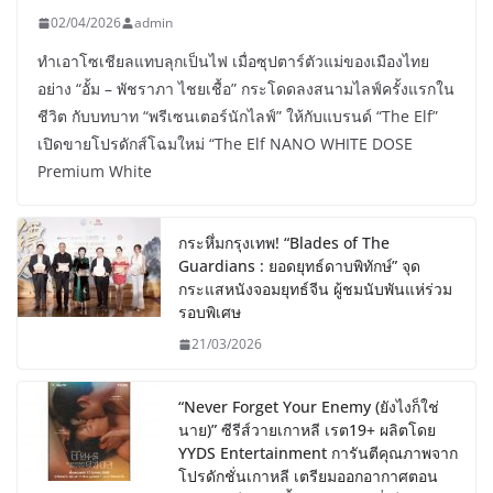
02/04/2026
admin
ทำเอาโซเชียลแทบลุกเป็นไฟ เมื่อซุปตาร์ตัวแม่ของเมืองไทย
อย่าง “อั้ม – พัชราภา ไชยเชื้อ” กระโดดลงสนามไลฟ์ครั้งแรกใน
ชีวิต กับบทบาท “พรีเซนเตอร์นักไลฟ์” ให้กับแบรนด์ “The Elf”
เปิดขายโปรดักส์โฉมใหม่ “The Elf NANO WHITE DOSE
Premium White
กระหึ่มกรุงเทพ! “Blades of The
Guardians : ยอดยุทธ์ดาบพิทักษ์” จุด
กระแสหนังจอมยุทธ์จีน ผู้ชมนับพันแห่ร่วม
รอบพิเศษ
21/03/2026
“Never Forget Your Enemy (ยังไงก็ใช่
นาย)” ซีรีส์วายเกาหลี เรต19+ ผลิตโดย
YYDS Entertainment การันตีคุณภาพจาก
โปรดักชั่นเกาหลี เตรียมออกอากาศตอน