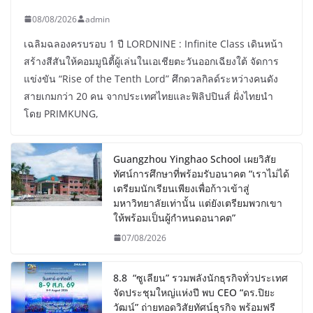
08/08/2026
admin
เฉลิมฉลองครบรอบ 1 ปี LORDNINE : Infinite Class เดินหน้า
สร้างสีสันให้คอมมูนิตี้ผู้เล่นในเอเชียตะวันออกเฉียงใต้ จัดการ
แข่งขัน “Rise of the Tenth Lord” ศึกดวลกิลด์ระหว่างคนดัง
สายเกมกว่า 20 คน จากประเทศไทยและฟิลิปปินส์ ฝั่งไทยนำ
โดย PRIMKUNG,
Guangzhou Yinghao School เผยวิสัย
ทัศน์การศึกษาที่พร้อมรับอนาคต “เราไม่ได้
เตรียมนักเรียนเพียงเพื่อก้าวเข้าสู่
มหาวิทยาลัยเท่านั้น แต่ยังเตรียมพวกเขา
ให้พร้อมเป็นผู้กำหนดอนาคต”
07/08/2026
8.8 “ซูเลียน” รวมพลังนักธุรกิจทั่วประเทศ
จัดประชุมใหญ่แห่งปี พบ CEO “ดร.ปิยะ
วัฒน์” ถ่ายทอดวิสัยทัศน์ธุรกิจ พร้อมฟรี