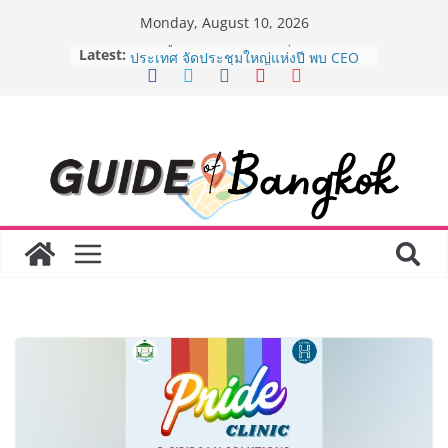
Skip
Monday, August 10, 2026
to
Latest:
8.8 “ซูเลียน” รวมพลังนักธุรกิจทั่ว
content
ประเทศ จัดประชุมใหญ่แห่งปี พบ CEO
“ดร.ปิยะวัฒน์” ถ่ายทอดวิสัยทัศน์ธุรกิจ
พร้อมฟรีคอนเสิร์ต “โชค รถแห่” ยกวง
AirAsia X SEE FAH พันธมิตรทางธุรกิจ
ยาวนานกว่า 20 ปี ต่อยอดเสิร์ฟความ
อร่อย ยกเมนูระดับตำนาน “ข้าวหน้าไก่
ราชวงศ์” พุ่งทะยานสู่น่านฟ้า
BEDO จัดงาน Thailand Nature
Positive Forum 2026 ภายใต้หัวข้อ
การขับเคลื่อนภาคธุรกิจสู่อนาคต
ธรรมชาติเชิงบวก
LORDNINE จัดศึกคนดังสายเกม ไทย
ปะทะ ฟิลิปปินส์ ใน “Rise of the Tenth
Lord” เปิดสงครามกิลด์ข้ามประเทศ
ฉลองเซิร์ฟเวอร์ใหม่ เฮเลนา
Guangzhou Yinghao School เผยวิสัย
ทัศน์การศึกษาที่พร้อมรับอนาคต “เราไม่
ได้เตรียมนักเรียนเพียงเพื่อก้าวเข้าสู่
มหาวิทยาลัยเท่านั้น แต่ยังเตรียมพวก