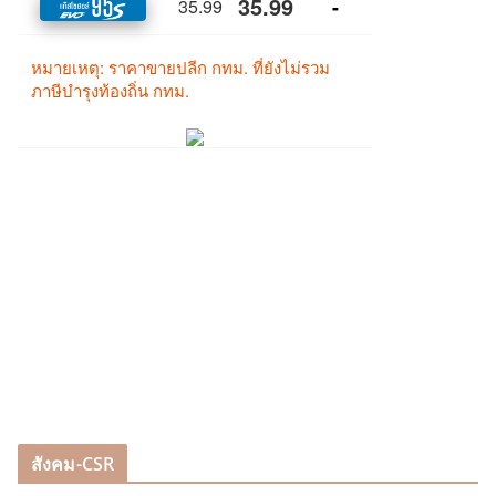
สังคม-CSR