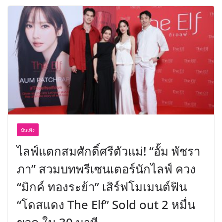
บันเทิง
ไลฟ์แตกสมศักดิ์ศรีตัวแม่! “อั้ม พัชรา
ภา” สวมบทพรีเซนเตอร์นักไลฟ์ ควง
“มิกค์ ทองระย้า” เสิร์ฟโมเมนต์ฟิน
“โดสแดง The Elf” Sold out 2 หมื่น