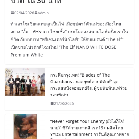
ขวด ใน 30 นาที
02/04/2026
admin
ทำเอาโซเชียลแทบลุกเป็นไฟ เมื่อซุปตาร์ตัวแม่ของเมืองไทย
อย่าง “อั้ม – พัชราภา ไชยเชื้อ” กระโดดลงสนามไลฟ์ครั้งแรกใน
ชีวิต กับบทบาท “พรีเซนเตอร์นักไลฟ์” ให้กับแบรนด์ “The Elf”
เปิดขายโปรดักส์โฉมใหม่ “The Elf NANO WHITE DOSE
Premium White
กระหึ่มกรุงเทพ! “Blades of The
Guardians : ยอดยุทธ์ดาบพิทักษ์” จุด
กระแสหนังจอมยุทธ์จีน ผู้ชมนับพันแห่ร่วม
รอบพิเศษ
21/03/2026
“Never Forget Your Enemy (ยังไงก็ใช่
นาย)” ซีรีส์วายเกาหลี เรต19+ ผลิตโดย
YYDS Entertainment การันตีคุณภาพจาก