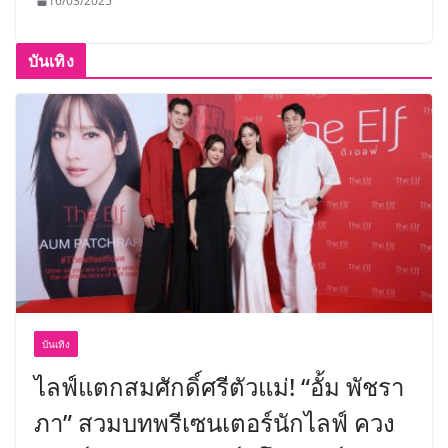
16/03/2025
บันเทิง
บันเทิง
ไลฟ์แตกสมศักดิ์ศรีตัวแม่! “อั้ม พัชรา
ภา” สวมบทพรีเซนเตอร์นักไลฟ์ ควง