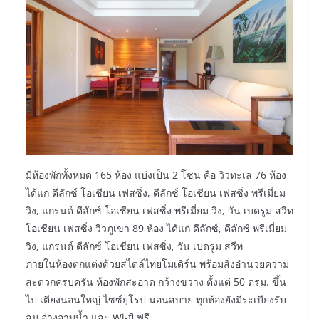
มีห้องพักทั้งหมด 165 ห้อง แบ่งเป็น 2 โซน คือ วิวทะเล 76 ห้อง
ได้แก่ ดีลักซ์ โอเชียน เฟสซิ่ง, ดีลักซ์ โอเชียน เฟสซิ่ง พรีเมี่ยม
วิง, แกรนด์ ดีลักซ์ โอเชียน เฟสซิ่ง พรีเมี่ยม วิง, วัน เบดรูม สวีท
โอเชียน เฟสซิ่ง วิวภูเขา 89 ห้อง ได้แก่ ดีลักซ์, ดีลักซ์ พรีเมี่ยม
วิง, แกรนด์ ดีลักซ์ โอเชียน เฟสซิ่ง, วัน เบดรูม สวีท
ภายในห้องตกแต่งด้วยสไตล์ไทยโมเดิร์น พร้อมสิ่งอำนวยความ
สะดวกครบครัน ห้องพักสะอาด กว้างขวาง ตั้งแต่ 50 ตรม. ขึ้น
ไป เตียงนอนใหญ่ ไซซ์ยุโรป นอนสบาย ทุกห้องยังมีระเบียงรับ
ลม อ่างอาบน้ำ และ Wi-fi ฟรี