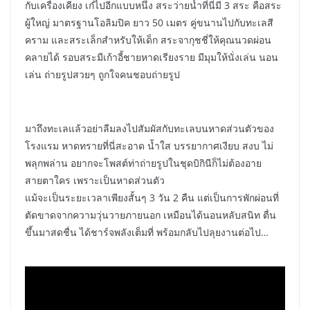
กับเครื่องเคียง เก๋ไปอีกแบบหนึ่ง สระว่ายน้ำที่นี่มี 3 สระ คือสระ
ผู้ใหญ่ มาตรฐานโอลิมปิค ยาว 50 เมตร คู่ขนานไปกับทะเลสี
คราม และสระเล็กสำหรับให้เด็ก สระจากุชชี่ให้คุณนวดผ่อน
คลายได้ รอบสระมีเก้าอี้ชายหาดเรียงราย มีมุมให้นั่งเล่น นอน
เล่น ถ่ายรูปสวยๆ ถูกใจคนชอบถ่ายรูป
มาถึงทะเลแล้วอย่าลืมลงไปสัมผัสกับทะเลบนหาดส่วนตัวของ
โรงแรม หาดทรายที่นี่สะอาด น้ำใส บรรยากาศเงียบ สงบ ไม่
พลุกพล่าน อยากจะโพสต์ท่าถ่ายรูปในชุดบิกินีก็ไม่ต้องอาย
สายตาใคร เพราะเป็นหาดส่วนตัว
แม้จะเป็นระยะเวลาเพียงสั้นๆ 3 วัน 2 คืน แต่เป็นการพักผ่อนที่
ตัดขาดจากความวุ่นวายภายนอก เหมือนได้นอนหลับสนิท ตื่น
ขึ้นมาสดชื่น ได้ชาร์จพลังเต็มที่ พร้อมกลับไปลุยงานต่อไป…