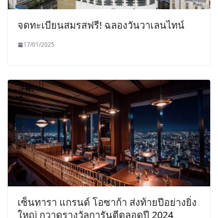
จดทะเบียนสมรสฟรี! ฉลองวันวาเลนไทน์
17/01/2025
เซ็นทารา แกรนด์ โอซาก้า ส่งท้ายปีอย่างยิ่ง
ใหญ่ กวาดรางวัลการันตีตลอดปี 2024