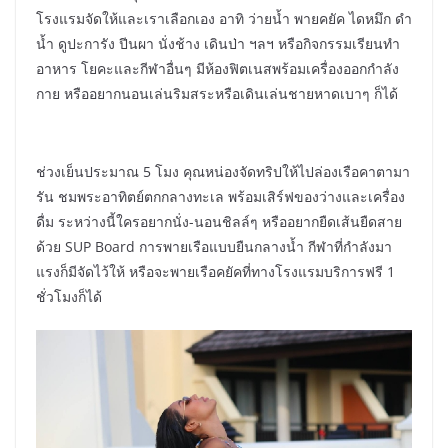
โรงแรมจัดให้และเราเลือกเอง อาทิ ว่ายน้ำ พายคยัค ไดหมึก ดำ
น้ำ ดูปะการัง ปีนผา นั่งช้าง เดินป่า ฯลฯ หรือกิจกรรมเรียนทำ
อาหาร โยคะและกีฬาอื่นๆ มีห้องฟิตเนสพร้อมเครื่องออกกำลัง
กาย หรืออยากนอนเล่นริมสระหรือเดินเล่นชายหาดเบาๆ ก็ได้
ช่วงเย็นประมาณ 5 โมง คุณหน่องจัดทริปให้ไปล่องเรือคาตามา
รัน ชมพระอาทิตย์ตกกลางทะเล พร้อมเสิร์ฟของว่างและเครื่อง
ดื่ม ระหว่างนี้ใครอยากนั่ง-นอนชิลล์ๆ หรืออยากยืดเส้นยืดสาย
ด้วย SUP Board การพายเรือแบบยืนกลางน้ำ กีฬาที่กำลังมา
แรงก็มีจัดไว้ให้ หรือจะพายเรือคยัคที่ทางโรงแรมบริการฟรี 1
ชั่วโมงก็ได้