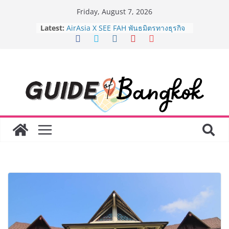
Skip
Friday, August 7, 2026
to
8.8 “ซูเลียน” รวมพลังนักธุรกิจทั่ว
Latest:
ประเทศ จัดประชุมใหญ่แห่งปี พบ CEO
content
“ดร.ปิยะวัฒน์” ถ่ายทอดวิสัยทัศน์ธุรกิจ
พร้อมฟรีคอนเสิร์ต “โชค รถแห่” ยกวง
AirAsia X SEE FAH พันธมิตรทางธุรกิจ
ยาวนานกว่า 20 ปี ต่อยอดเสิร์ฟความ
อร่อย ยกเมนูระดับตำนาน “ข้าวหน้าไก่
ราชวงศ์” พุ่งทะยานสู่น่านฟ้า
BEDO เดินหน้าจัดกิจกรรมเจรจาธุรกิจ
“BIO TRADE CONNECT 2026” ยก
ระดับผลิตภัณฑ์ท้องถิ่นสู่ตลาดเชิง
พาณิชย์อย่างยั่งยืน
“ตลาดดอกไม้สี่มุมเมือง” ศูนย์รวมดอกไม้
สด ดอกไม้ประดิษฐ์ พวงมาลัย และสังฆ
ภัณฑ์ครบวงจร ขอเชิญเลือกซื้อมาลัย
และของขวัญต้อนรับวันแม่ เปิดให้
บริการทุกวันตลอด 24 ชั่วโมง
Guangzhou Yinghao School เผยวิสัย
ทัศน์การศึกษาที่พร้อมรับอนาคต “เราไม่
ได้เตรียมนักเรียนเพียงเพื่อก้าวเข้าสู่
มหาวิทยาลัยเท่านั้น แต่ยังเตรียมพวก