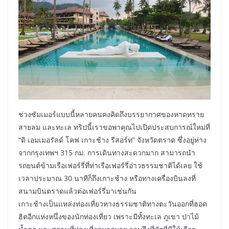
ช่วงซัมเมอร์แบบนี้หลายคนคงคิดถึงบรรยากาศของหาดทราย
สายลม และทะเล ทริปนี้เราขอพาคุณไปเปิดประสบการณ์ใหม่ที่
“ดิ เอมเมอรัลด์ โคฟ เกาะช้าง รีสอร์ท” จังหวัดตราด ซึ่งอยู่ห่าง
จากกรุงเทพฯ 315 กม. การเดินทางสะดวกมาก สามารถนำ
รถยนต์ข้ามเรือเฟอร์รี่ที่ท่าเรือเฟอร์รี่อ่าวธรรมชาติได้เลย ใช้
เวลาประมาณ 30 นาทีก็ถึงเกาะช้าง หรือทางเครื่องบินลงที่
สนามบินตราดแล้วต่อเฟอร์รี่มาเช่นกัน
เกาะช้างเป็นแหล่งท่องเที่ยวทางธรรมชาติทางตะวันออกที่ฮอด
ฮิตอีกแห่งหนึ่งของนักท่องเที่ยว เพราะมีทั้งทะเล ภูเขา ป่าไม้