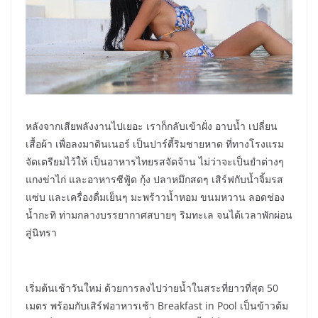
หลังจากเสียพลังงานไปเยอะ เราก็กลับเข้าฝั่ง อาบน้ำ เปลี่ยน
เสื้อผ้า เพื่อลงมาดินเนอร์ เป็นปาร์ตี้ริมชายหาด ที่ทางโรงแรม
จัดเตรียมไว้ให้ เป็นอาหารไทยรสจัดจ้าน ไม่ว่าจะเป็นยำต่างๆ
แกงข่าไก่ และอาหารซีฟู้ด กุ้ง ปลาหมึกสดๆ เสิร์ฟกับน้ำจิ้มรส
แซ่บ และเครื่องดื่มเย็นๆ มะพร้าวน้ำหอม ขนมหวาน ลอดช่อง
น้ำกะทิ ท่ามกลางบรรยากาศสบายๆ ริมทะเล จนได้เวลาพักผ่อน
สู่นิทรา
เริ่มต้นเช้าวันใหม่ ด้วยการลงไปว่ายน้ำในสระที่ยาวที่สุด 50
เมตร พร้อมกับเสิร์ฟอาหารเช้า Breakfast in Pool เป็นข้าวต้ม