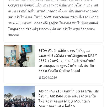
Congress ซึ่งจัดขึ้นเป็นประจำทุกปีที่เมืองบาร์เซโลนา ประเทศ
สเปน เรามักได้เห็นเทรนด์นวัตกรรมใหม่ๆ ที่สะท้อนทิศทางวงกา
รสมาร์ทโฟน และในปีนี้ MWC Barcelona 2026 ซึ่งจัดระหว่าง
วันที่ 2-5 มีนาคม ฮอลล์ที่ดึงดูดผู้ชมในงานคงหนีไม่พ้นค่ายยักษ์
ใหญ่อย่าง “เสียวหมี่”( Xiaomi) ที่นำสมาร์ทโฟนรุ่นเรือธงอย่าง
Xiaomi
ETDA เปิดบ้านอัปเดตงานกำกับดูแล
แพลตฟอร์มดิจิทัล ภายใต้กฎหมาย DPS ปี
2569 เดินหน้าต่อยอด “กลไกร่วมกำกับ”
ครอบคลุมมาตรฐานสินค้า-แข่งขันเป็น
ธรรม-ป้องกัน Online Fraud
22/01/2026
AIS ร่วมกับ ZTE เดินหน้า 5G อัจฉริยะ เปิด
ใช้งาน AIR RAN เชิงพาณิชย์ครั้งแรกใน
ไทย ที่งานคอนเสิร์ต Big Mountain
Music Festival ครั้งที่ 15