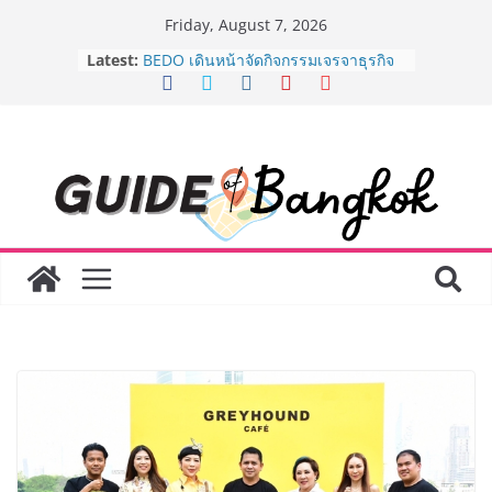
Skip
Friday, August 7, 2026
to
AirAsia X SEE FAH พันธมิตรทางธุรกิจ
Latest:
content
ยาวนานกว่า 20 ปี ต่อยอดเสิร์ฟความ
อร่อย ยกเมนูระดับตำนาน “ข้าวหน้าไก่
ราชวงศ์” พุ่งทะยานสู่น่านฟ้า
BEDO เดินหน้าจัดกิจกรรมเจรจาธุรกิจ
“BIO TRADE CONNECT 2026” ยก
ระดับผลิตภัณฑ์ท้องถิ่นสู่ตลาดเชิง
พาณิชย์อย่างยั่งยืน
“ตลาดดอกไม้สี่มุมเมือง” ศูนย์รวมดอกไม้
สด ดอกไม้ประดิษฐ์ พวงมาลัย และสังฆ
ภัณฑ์ครบวงจร ขอเชิญเลือกซื้อมาลัย
และของขวัญต้อนรับวันแม่ เปิดให้
บริการทุกวันตลอด 24 ชั่วโมง
Guangzhou Yinghao School เผยวิสัย
ทัศน์การศึกษาที่พร้อมรับอนาคต “เราไม่
ได้เตรียมนักเรียนเพียงเพื่อก้าวเข้าสู่
มหาวิทยาลัยเท่านั้น แต่ยังเตรียมพวก
เขาให้พร้อมเป็นผู้กำหนดอนาคต”
8.8 “ซูเลียน” รวมพลังนักธุรกิจทั่ว
ประเทศ จัดประชุมใหญ่แห่งปี พบ CEO