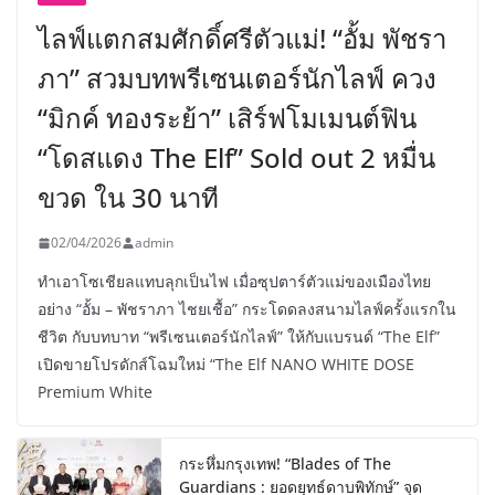
ไลฟ์แตกสมศักดิ์ศรีตัวแม่! “อั้ม พัชรา
ภา” สวมบทพรีเซนเตอร์นักไลฟ์ ควง
“มิกค์ ทองระย้า” เสิร์ฟโมเมนต์ฟิน
“โดสแดง The Elf” Sold out 2 หมื่น
ขวด ใน 30 นาที
02/04/2026
admin
ทำเอาโซเชียลแทบลุกเป็นไฟ เมื่อซุปตาร์ตัวแม่ของเมืองไทย
อย่าง “อั้ม – พัชราภา ไชยเชื้อ” กระโดดลงสนามไลฟ์ครั้งแรกใน
ชีวิต กับบทบาท “พรีเซนเตอร์นักไลฟ์” ให้กับแบรนด์ “The Elf”
เปิดขายโปรดักส์โฉมใหม่ “The Elf NANO WHITE DOSE
Premium White
กระหึ่มกรุงเทพ! “Blades of The
Guardians : ยอดยุทธ์ดาบพิทักษ์” จุด