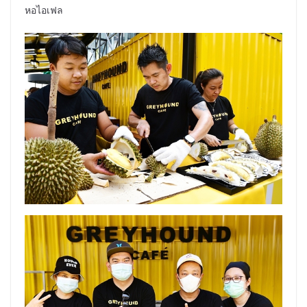
หอไอเฟล