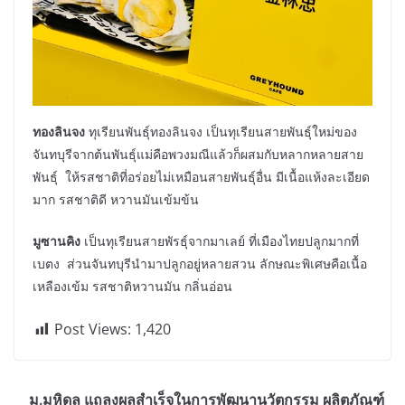
ทองลินจง
ทุเรียนพันธุ์ทองลินจง เป็นทุเรียนสายพันธุ์ใหม่ของ
จันทบุรีจากต้นพันธุ์แม่คือพวงมณีแล้วก็ผสมกับหลากหลายสาย
พันธุ์ ให้รสชาติที่อร่อยไม่เหมือนสายพันธุ์อื่น มีเนื้อแห้งละเอียด
มาก รสชาติดี หวานมันเข้มข้น
มู
ซานคิง
เป็นทุเรียนสายพัรธุ์จากมาเลย์ ที่เมืองไทยปลูกมากที่
เบตง ส่วนจันทบุรีนำมาปลูกอยู่หลายสวน ลักษณะพิเศษคือเนื้อ
เหลืองเข้ม รสชาติหวานมัน กลิ่นอ่อน
Post Views:
1,420
ม.มหิดล แถลงผลสำเร็จในการพัฒนานวัตกรรม ผลิตภัณฑ์