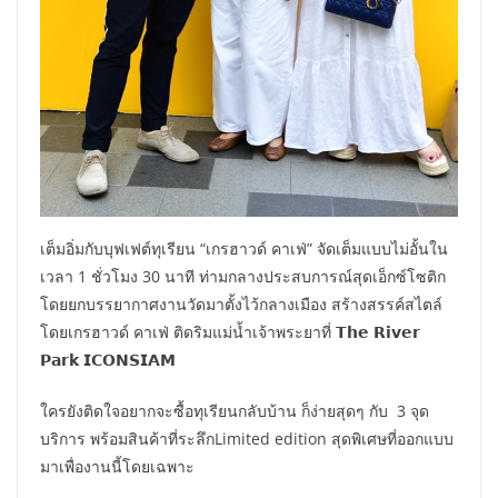
เต็มอิ่มกับบุฟเฟต์ทุเรียน “เกรฮาวด์ คาเฟ่” จัดเต็มแบบไม่อั้นใน
เวลา 1 ชั่วโมง 30 นาที ท่ามกลางประสบการณ์สุดเอ็กซ์โซติก
โดยยกบรรยากาศงานวัดมาตั้งไว้กลางเมือง สร้างสรรค์สไตล์
โดยเกรฮาวด์ คาเฟ่ ติดริมแม่น้ำเจ้าพระยาที่ 𝗧𝗵𝗲 𝗥𝗶𝘃𝗲𝗿
𝗣𝗮𝗿𝗸 𝗜𝗖𝗢𝗡𝗦𝗜𝗔𝗠
ใครยังติดใจอยากจะซื้อทุเรียนกลับบ้าน ก็ง่ายสุดๆ กับ 3 จุด
บริการ พร้อมสินค้าที่ระลึกLimited edition สุดพิเศษที่ออกแบบ
มาเพื่องานนี้โดยเฉพาะ