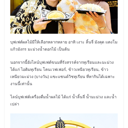
บุฟเฟต์ผลไม้มีให้เลือกหลากหลาย อาทิ เงาะ ลิ้นจี่ มังคุด แตงโม
แก้วมังกร มะม่วงน้ำดอกไม้ เป็นต้น
นอกจากนี้ยังไลน์บุฟเฟต์ขนมที่รังสรรค์จากทุเรียนและมะม่วง
ได้แก่ ไอติมทุเรียน โคนเวฟเฟอร์, ข้าวเหนียวทุเรียน, ข้าว
เหนียวมะม่วง (บางวัน) แฃะแซนด์วิชทุเรียน ที่หากินได้เฉพาะ
งานนี้เท่านั้น
ไลน์บุฟเฟต์เครื่องดื่มน้ำผลไม้ ได้แก่ น้ำลิ้นจี่ น้ำมะม่วง และน้ำ
เปล่า