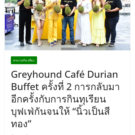
“ดร.ปิยะวัฒน์” ถ่ายทอดวิสัยทัศน์ธุรกิจ
พร้อมฟรีคอนเสิร์ต “โชค รถแห่” ยกวง
ตระเวนกิน-เที่ยว
Greyhound Café Durian
Buffet ครั้งที่ 2 การกลับมา
อีกครั้งกับการกินทุเรียน
บุฟเฟ่กันจนให้ “นิ้วเป็นสี
ทอง”