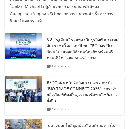
โลกMr. Michael Li ผู้อำนวยการฝ่ายนานาชาติของ
Guangzhou Yinghao School กล่าวว่า ความสำเร็จทางการ
ศึกษาในศตวรรษที่
8.8 “ซูเลียน” รวมพลังนักธุรกิจทั่วประเทศ
จัดประชุมใหญ่แห่งปี พบ CEO “ดร.ปิยะ
วัฒน์” ถ่ายทอดวิสัยทัศน์ธุรกิจ พร้อมฟรี
คอนเสิร์ต “โชค รถแห่” ยกวง
06/08/2026
BEDO เดินหน้าจัดกิจกรรมเจรจาธุรกิจ
“BIO TRADE CONNECT 2026” ยกระดับ
ผลิตภัณฑ์ท้องถิ่นสู่ตลาดเชิงพาณิชย์อย่าง
ยั่งยืน
05/08/2026
“ตลาดดอกไม้สี่มุมเมือง” ศูนย์รวมดอกไม้