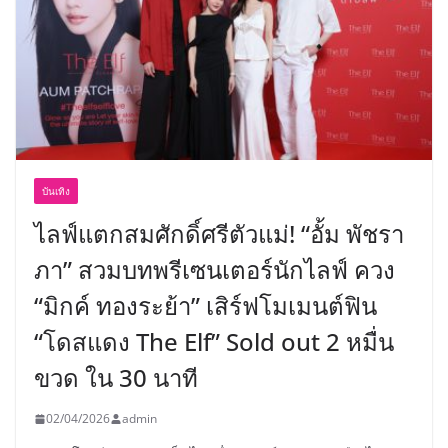
บันเทิง
ไลฟ์แตกสมศักดิ์ศรีตัวแม่! “อั้ม พัชรา
ภา” สวมบทพรีเซนเตอร์นักไลฟ์ ควง
“มิกค์ ทองระย้า” เสิร์ฟโมเมนต์ฟิน
“โดสแดง The Elf” Sold out 2 หมื่น
ขวด ใน 30 นาที
02/04/2026
admin