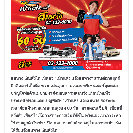
สมหวัง
เงินสั่งได้
เปิดตัว
“
เป๋าแห้ง
แจ้งสมหวัง
“
สานต่อกลยุทธ์
มิวสิคมาร์เก็ตติ้ง
ชวน
เด่นคุณ
งามเนตร พรีเซนเตอร์สุด
หล่อ
ขวัญใจพ่อค้าแม่ขายมาส่งมอบความสมหวังแก่คนไทยทั่ว
ประเทศ
พร้อมแคมเปญพิเศษ
“
เป๋าแห้ง แจ้งสมหวัง ยืดระยะ
เวลาผ่อนคืนงวดแรกนานสูงสุด
60
วัน
”
ตามคอนเซ็ปต์
“
เพื่อนที่
หวังดี
”
เพื่อสร้างโอกาสทางการเงินที่ดีขึ้น
หวังแบ่งเบาภาระค่า
ใช้จ่ายลูกค้าในช่วงเปิดเทอม
หากกำลังตกอยู่ในสภาวะเป๋าแห้ง
ให้รีบแจ้งสมหวัง
เงินสั่งได้