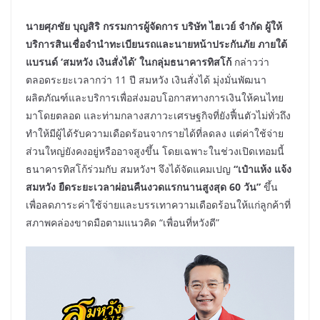
นายศุภชัย
บุญสิริ
กรรมการผู้จัดการ
บริษัท
ไฮเวย์
จำกัด
ผู้ให้
บริการสินเชื่อจำนำทะเบียนรถและนายหน้าประกันภัย
ภายใต้
แบรนด์
‘
สมหวัง
เงินสั่งได้
’
ในกลุ่มธนาคารทิสโก้
กล่าวว่า
ตลอดระยะเวลากว่า 11 ปี สมหวัง เงินสั่งได้ มุ่งมั่นพัฒนา
ผลิตภัณฑ์และบริการเพื่อส่งมอบโอกาสทางการเงินให้คนไทย
มาโดยตลอด และท่ามกลางสภาวะเศรษฐกิจที่ยังฟื้นตัวไม่ทั่วถึง
ทำให้มีผู้ได้รับความเดือดร้อนจากรายได้ที่ลดลง แต่ค่าใช้จ่าย
ส่วนใหญ่ยังคงอยู่หรืออาจสูงขึ้น โดยเฉพาะในช่วงเปิดเทอมนี้
ธนาคารทิสโก้ร่วมกับ สมหวังฯ จึงได้จัดแคมเปญ
“
เป๋าแห้ง
แจ้ง
สมหวัง
ยืดระยะเวลาผ่อนคืนงวดแรกนานสูงสุด
60
วัน
”
ขึ้น
เพื่อลดภาระค่าใช้จ่ายและบรรเทาความเดือดร้อนให้แก่ลูกค้าที่
สภาพคล่องขาดมือตามแนวคิด “เพื่อนที่หวังดี”