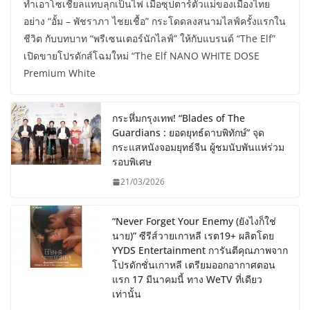
ทำเอาโซเชียลแทบลุกเป็นไฟ เมื่อซุปตาร์ตัวแม่ของเมืองไทย
อย่าง “อั้ม – พัชราภา ไชยเชื้อ” กระโดดลงสนามไลฟ์ครั้งแรกใน
ชีวิต กับบทบาท “พรีเซนเตอร์นักไลฟ์” ให้กับแบรนด์ “The Elf”
เปิดขายโปรดักส์โฉมใหม่ “The Elf NANO WHITE DOSE
Premium White
กระหึ่มกรุงเทพ! “Blades of The
Guardians : ยอดยุทธ์ดาบพิทักษ์” จุด
กระแสหนังจอมยุทธ์จีน ผู้ชมนับพันแห่ร่วม
รอบพิเศษ
21/03/2026
“Never Forget Your Enemy (ยังไงก็ใช่
นาย)” ซีรีส์วายเกาหลี เรต19+ ผลิตโดย
YYDS Entertainment การันตีคุณภาพจาก
โปรดักชั่นเกาหลี เตรียมออกอากาศตอน
แรก 17 มีนาคมนี้ ทาง WeTV ที่เดียว
เท่านั้น