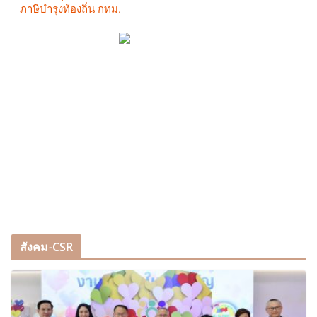
สังคม-CSR