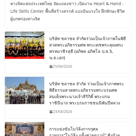
ทางจิตแห่งประเทศไทย จัดแถลงข่าว เปิดงาน Heart & Hand :
Life Skills Center พื้นที่สร้างสรรค์ แบ่งปันแรงใจ ฝึกทักษะชีวิต
ผู้บกพร่องทางจิต
บริษัท ชลาชล จำกัดร่วมเป็นเจ้าภาพในพิธี
สวดพระอภิธรรมศพ พระเดชพระคุณพระ
พรหมวชิรสุธี (อภิพล อภิพโล ป.ธ.5,
น.ธ.เอก)
25/06/2026
บริษัท ชลาชล จำกัด ร่วมเป็นเจ้าภาพพระ
พิธีธรรมสวดพระอภิธรรมพระบรมศพ
สมเด็จพระนางเจ้าสิริกิติ์ พระบรม
ราชินีนาถ พระบรมราชชนนีพันปีหลวง
23/04/2026
การแข่งขันโบว์ลิ่งการกุศล
รายการ“โบว์ลิ่ง กลิ้งช่วยดาวน์” ชิงถ้วย