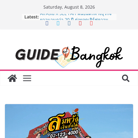
Skip
Saturday, August 8, 2026
to
Latest:
AirAsia X SEE FAH พันธมิตรทางธุรกิจ
content
ยาวนานกว่า 20 ปี ต่อยอดเสิร์ฟความ
อร่อย ยกเมนูระดับตำนาน “ข้าวหน้าไก่
ราชวงศ์” พุ่งทะยานสู่น่านฟ้า
BEDO เดินหน้าจัดกิจกรรมเจรจาธุรกิจ
“BIO TRADE CONNECT 2026” ยก
ระดับผลิตภัณฑ์ท้องถิ่นสู่ตลาดเชิง
พาณิชย์อย่างยั่งยืน
LORDNINE จัดศึกคนดังสายเกม ไทย
ปะทะ ฟิลิปปินส์ ใน “Rise of the Tenth
Lord” เปิดสงครามกิลด์ข้ามประเทศ
ฉลองเซิร์ฟเวอร์ใหม่ เฮเลนา
Guangzhou Yinghao School เผยวิสัย
ทัศน์การศึกษาที่พร้อมรับอนาคต “เราไม่
ได้เตรียมนักเรียนเพียงเพื่อก้าวเข้าสู่
มหาวิทยาลัยเท่านั้น แต่ยังเตรียมพวก
เขาให้พร้อมเป็นผู้กำหนดอนาคต”
8.8 “ซูเลียน” รวมพลังนักธุรกิจทั่ว
ประเทศ จัดประชุมใหญ่แห่งปี พบ CEO
“ดร.ปิยะวัฒน์” ถ่ายทอดวิสัยทัศน์ธุรกิจ