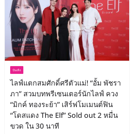
บันเทิง
ไลฟ์แตกสมศักดิ์ศรีตัวแม่! “อั้ม พัชรา
ภา” สวมบทพรีเซนเตอร์นักไลฟ์ ควง
“มิกค์ ทองระย้า” เสิร์ฟโมเมนต์ฟิน
“โดสแดง The Elf” Sold out 2 หมื่น
ขวด ใน 30 นาที