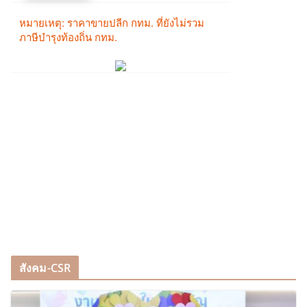
สังคม-CSR