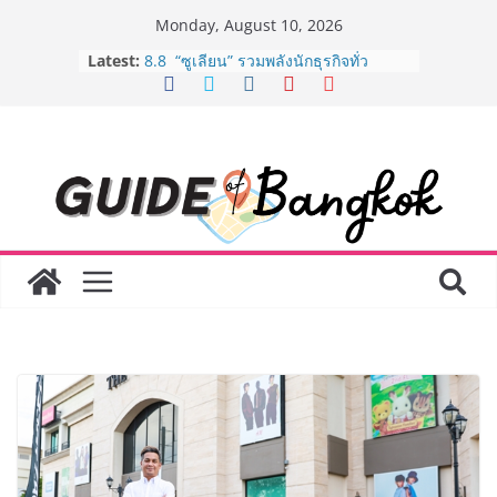
Skip
Monday, August 10, 2026
to
Latest:
8.8 “ซูเลียน” รวมพลังนักธุรกิจทั่ว
content
ประเทศ จัดประชุมใหญ่แห่งปี พบ CEO
“ดร.ปิยะวัฒน์” ถ่ายทอดวิสัยทัศน์ธุรกิจ
พร้อมฟรีคอนเสิร์ต “โชค รถแห่” ยกวง
AirAsia X SEE FAH พันธมิตรทางธุรกิจ
ยาวนานกว่า 20 ปี ต่อยอดเสิร์ฟความ
อร่อย ยกเมนูระดับตำนาน “ข้าวหน้าไก่
ราชวงศ์” พุ่งทะยานสู่น่านฟ้า
BEDO จัดงาน Thailand Nature
Positive Forum 2026 ภายใต้หัวข้อ
การขับเคลื่อนภาคธุรกิจสู่อนาคต
ธรรมชาติเชิงบวก
LORDNINE จัดศึกคนดังสายเกม ไทย
ปะทะ ฟิลิปปินส์ ใน “Rise of the Tenth
Lord” เปิดสงครามกิลด์ข้ามประเทศ
ฉลองเซิร์ฟเวอร์ใหม่ เฮเลนา
Guangzhou Yinghao School เผยวิสัย
ทัศน์การศึกษาที่พร้อมรับอนาคต “เราไม่
ได้เตรียมนักเรียนเพียงเพื่อก้าวเข้าสู่
มหาวิทยาลัยเท่านั้น แต่ยังเตรียมพวก