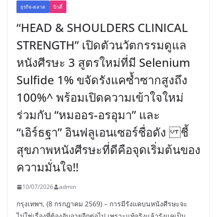
ธุรกิจ-ตลาด
บิวตี้
“HEAD & SHOULDERS CLINICAL
STRENGTH” เปิดตัวนวัตกรรมดูแล
หนังศีรษะ 3 สูตรใหม่ที่มี Selenium
Sulfide 1% ขจัดรังแคซ้ำซากสูงถึง
100%^ พร้อมเปิดความเข้าใจใหม่
ร่วมกับ “หมออร-อรอุมา” และ
“เอิร์ธฐา” อินฟลูเอนเซอร์ชื่อดัง ชี้
สุขภาพหนังศีรษะที่ดีคือจุดเริ่มต้นของ
ความมั่นใจ!!
10/07/2026
admin
กรุงเทพฯ, (8 กรกฎาคม 2569) – การมีรังแคบนหนังศีรษะจะ
ไม่ใช่เรื่องที่ต้องอับอายอีกต่อไป เพราะแท้จริงแล้วรังแคเป็น