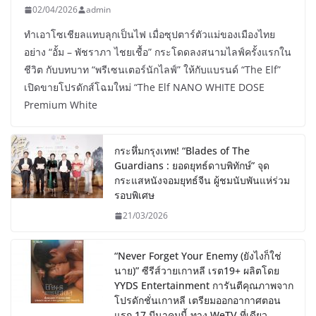
02/04/2026
admin
ทำเอาโซเชียลแทบลุกเป็นไฟ เมื่อซุปตาร์ตัวแม่ของเมืองไทย
อย่าง “อั้ม – พัชราภา ไชยเชื้อ” กระโดดลงสนามไลฟ์ครั้งแรกใน
ชีวิต กับบทบาท “พรีเซนเตอร์นักไลฟ์” ให้กับแบรนด์ “The Elf”
เปิดขายโปรดักส์โฉมใหม่ “The Elf NANO WHITE DOSE
Premium White
กระหึ่มกรุงเทพ! “Blades of The
Guardians : ยอดยุทธ์ดาบพิทักษ์” จุด
กระแสหนังจอมยุทธ์จีน ผู้ชมนับพันแห่ร่วม
รอบพิเศษ
21/03/2026
“Never Forget Your Enemy (ยังไงก็ใช่
นาย)” ซีรีส์วายเกาหลี เรต19+ ผลิตโดย
YYDS Entertainment การันตีคุณภาพจาก
โปรดักชั่นเกาหลี เตรียมออกอากาศตอน
แรก 17 มีนาคมนี้ ทาง WeTV ที่เดียว