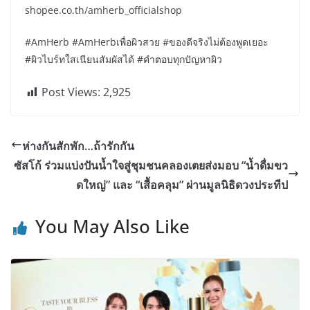
shopee.co.th/amherb_officialshop
#AmHerb #AmHerbเพื่อผิวสวย #ของดีจริงไม่ต้องพูดเยอะ
#ผิวไบร์ทใสเนียนสัมผัสได้ #คำตอบทุกปัญหาผิว
Post Views:
2,925
ห่างกันสักพัก…ถ้ารักกัน
ซัสโก้ ร่วมแบ่งปันน้ำใจสู่ชุมชนคลองเตยส่งมอบ “น้ำดื่มขว
ดใหญ่” และ “เสื้อคลุม” ผ่านมูลนิธิดวงประทีป
You May Also Like