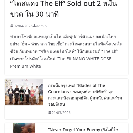
“โดสแดง The Elf” Sold out 2 หมื่น
ขวด ใน 30 นาที
02/04/2026
admin
ทำเอาโซเชียลแทบลุกเป็นไฟ เมื่อซุปตาร์ตัวแม่ของเมืองไทย
อย่าง “อั้ม – พัชราภา ไชยเชื้อ” กระโดดลงสนามไลฟ์ครั้งแรกใน
ชีวิต กับบทบาท “พรีเซนเตอร์นักไลฟ์” ให้กับแบรนด์ “The Elf”
เปิดขายโปรดักส์โฉมใหม่ “The Elf NANO WHITE DOSE
Premium White
กระหึ่มกรุงเทพ! “Blades of The
Guardians : ยอดยุทธ์ดาบพิทักษ์” จุด
กระแสหนังจอมยุทธ์จีน ผู้ชมนับพันแห่ร่วม
รอบพิเศษ
21/03/2026
“Never Forget Your Enemy (ยังไงก็ใช่