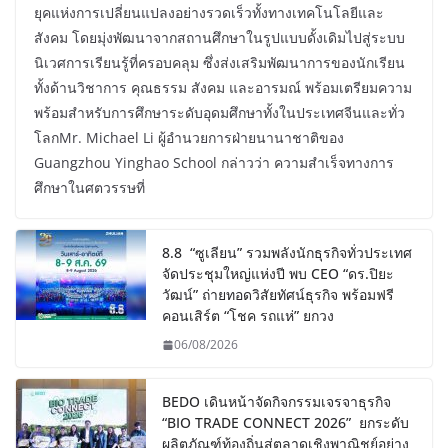
ยุคแห่งการเปลี่ยนแปลงอย่างรวดเร็วทั้งทางเทคโนโลยีและ
สังคม โดยมุ่งพัฒนาจากสถานศึกษาในรูปแบบดั้งเดิมไปสู่ระบบ
นิเวศการเรียนรู้ที่ครอบคลุม ซึ่งส่งเสริมพัฒนาการของนักเรียน
ทั้งด้านวิชาการ คุณธรรม สังคม และอารมณ์ พร้อมเตรียมความ
พร้อมสำหรับการศึกษาระดับอุดมศึกษาทั้งในประเทศจีนและทั่ว
โลกMr. Michael Li ผู้อำนวยการฝ่ายนานาชาติของ
Guangzhou Yinghao School กล่าวว่า ความสำเร็จทางการ
ศึกษาในศตวรรษที่
8.8 “ซูเลียน” รวมพลังนักธุรกิจทั่วประเทศ
จัดประชุมใหญ่แห่งปี พบ CEO “ดร.ปิยะ
วัฒน์” ถ่ายทอดวิสัยทัศน์ธุรกิจ พร้อมฟรี
คอนเสิร์ต “โชค รถแห่” ยกวง
06/08/2026
BEDO เดินหน้าจัดกิจกรรมเจรจาธุรกิจ
“BIO TRADE CONNECT 2026” ยกระดับ
ผลิตภัณฑ์ท้องถิ่นสู่ตลาดเชิงพาณิชย์อย่าง