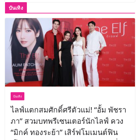
บันเทิง
บันเทิง
ไลฟ์แตกสมศักดิ์ศรีตัวแม่! “อั้ม พัชรา
ภา” สวมบทพรีเซนเตอร์นักไลฟ์ ควง
“มิกค์ ทองระย้า” เสิร์ฟโมเมนต์ฟิน