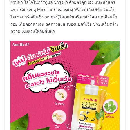
ผิวหน้า ใส่ใจในการดูแล บำรุงผิว ด้วยตัวคุณเอง แนะนำสูตร
แรก Ginseng Micellar Cleansing Water (อัมเฮิร์บ จินเส็ง
ไมเซลลาร์ คลีนซิ่ง วอเตอร์)ไมเซล่าเสริมพลังโสม ลดเลือนริ้ว
รอย เติมคอลลาเจน ลดการสะสมของแบคทีเรีย ช่วยเสริมสร้าง
ความแข็งแรงให้กับชั้นผิว