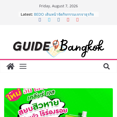
Skip
Friday, August 7, 2026
to
Latest:
BEDO เดินหน้าจัดกิจกรรมเจรจาธุรกิจ
content
“BIO TRADE CONNECT 2026” ยก
ระดับผลิตภัณฑ์ท้องถิ่นสู่ตลาดเชิง
พาณิชย์อย่างยั่งยืน
“ตลาดดอกไม้สี่มุมเมือง” ศูนย์รวมดอกไม้
สด ดอกไม้ประดิษฐ์ พวงมาลัย และสังฆ
ภัณฑ์ครบวงจร ขอเชิญเลือกซื้อมาลัย
และของขวัญต้อนรับวันแม่ เปิดให้
บริการทุกวันตลอด 24 ชั่วโมง
Guangzhou Yinghao School เผยวิสัย
ทัศน์การศึกษาที่พร้อมรับอนาคต “เราไม่
ได้เตรียมนักเรียนเพียงเพื่อก้าวเข้าสู่
มหาวิทยาลัยเท่านั้น แต่ยังเตรียมพวก
เขาให้พร้อมเป็นผู้กำหนดอนาคต”
8.8 “ซูเลียน” รวมพลังนักธุรกิจทั่ว
ประเทศ จัดประชุมใหญ่แห่งปี พบ CEO
“ดร.ปิยะวัฒน์” ถ่ายทอดวิสัยทัศน์ธุรกิจ
พร้อมฟรีคอนเสิร์ต “โชค รถแห่” ยกวง
AirAsia X SEE FAH พันธมิตรทางธุรกิจ
ยาวนานกว่า 20 ปี ต่อยอดเสิร์ฟความ