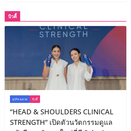
บิวตี้
ธุรกิจ-ตลาด
บิวตี้
“HEAD & SHOULDERS CLINICAL
STRENGTH” เปิดตัวนวัตกรรมดูแล