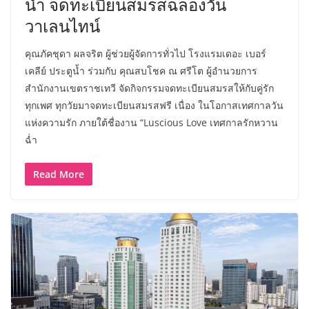
น้ำ จดทะเบียนสมรสฉลองวัน
วาเลนไทน์
คุณภัคชุดา ผลจริต ผู้ช่วยผู้จัดการทั่วไป โรงแรมเดอะ เบอร์
เคลีย์ ประตูน้ำ ร่วมกับ คุณสบโชค ณ ศรีโต ผู้อำนวยการ
สำนักงานเขตราชเทวี จัดกิจกรรมจดทะเบียนสมรสให้กับคู่รัก
ทุกเพศ ทุกวัยมาจดทะเบียนสมรสฟรี เนื่อง ในโอกาสเทศกาลวัน
แห่งความรัก ภายใต้ชื่องาน “Luscious Love เทศกาลรักหวาน
ฉ่ำ
Read More