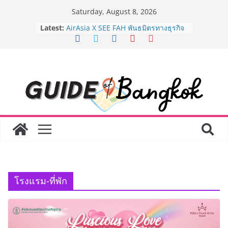
Skip
Saturday, August 8, 2026
to
Latest:
AirAsia X SEE FAH พันธมิตรทางธุรกิจ
content
ยาวนานกว่า 20 ปี ต่อยอดเสิร์ฟความ
อร่อย ยกเมนูระดับตำนาน “ข้าวหน้าไก่
ราชวงศ์” พุ่งทะยานสู่น่านฟ้า
BEDO เดินหน้าจัดกิจกรรมเจรจาธุรกิจ
“BIO TRADE CONNECT 2026” ยก
ระดับผลิตภัณฑ์ท้องถิ่นสู่ตลาดเชิง
พาณิชย์อย่างยั่งยืน
LORDNINE จัดศึกคนดังสายเกม ไทย
ปะทะ ฟิลิปปินส์ ใน “Rise of the Tenth
Lord” เปิดสงครามกิลด์ข้ามประเทศ
ฉลองเซิร์ฟเวอร์ใหม่ เฮเลนา
Guangzhou Yinghao School เผยวิสัย
ทัศน์การศึกษาที่พร้อมรับอนาคต “เราไม่
ได้เตรียมนักเรียนเพียงเพื่อก้าวเข้าสู่
โรงแรม-ที่พัก
มหาวิทยาลัยเท่านั้น แต่ยังเตรียมพวก
เขาให้พร้อมเป็นผู้กำหนดอนาคต”
8.8 “ซูเลียน” รวมพลังนักธุรกิจทั่ว
ประเทศ จัดประชุมใหญ่แห่งปี พบ CEO
“ดร.ปิยะวัฒน์” ถ่ายทอดวิสัยทัศน์ธุรกิจ