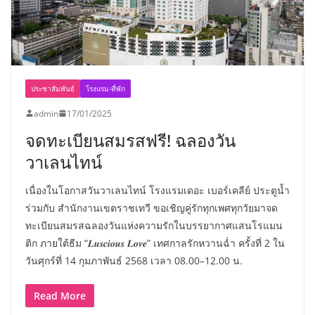
ประชาสัมพันธ์
โรงแรม-ที่พัก
admin
17/01/2025
จดทะเบียนสมรสฟรี! ฉลองวัน
วาเลนไทน์
เนื่องในโอกาสวันวาเลนไทน์ โรงแรมเดอะ เบอร์เคลีย์ ประตูน้ำ
ร่วมกับ สำนักงานเขตราชเทวี ขอเชิญคู่รักทุกเพศทุกวัยมาจด
ทะเบียนสมรสฉลองวันแห่งความรักในบรรยากาศแสนโรแมน
ติก ภายใต้ธีม “𝑳𝒖𝒔𝒄𝒊𝒐𝒖𝒔 𝑳𝒐𝒗𝒆” เทศกาลรักหวานฉ่ำ ครั้งที่ 2 ใน
วันศุกร์ที่ 14 กุมภาพันธ์ 2568 เวลา 08.00–12.00 น.
Read More