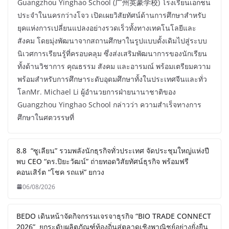
Guangzhou Yinghao School (广州英豪学校) โรงเรียนเอกชน
ประจำในนครกว่างโจว เปิดเผยวิสัยทัศน์ด้านการศึกษาสำหรับ
ยุคแห่งการเปลี่ยนแปลงอย่างรวดเร็วทั้งทางเทคโนโลยีและ
สังคม โดยมุ่งพัฒนาจากสถานศึกษาในรูปแบบดั้งเดิมไปสู่ระบบ
นิเวศการเรียนรู้ที่ครอบคลุม ซึ่งส่งเสริมพัฒนาการของนักเรียน
ทั้งด้านวิชาการ คุณธรรม สังคม และอารมณ์ พร้อมเตรียมความ
พร้อมสำหรับการศึกษาระดับอุดมศึกษาทั้งในประเทศจีนและทั่ว
โลกMr. Michael Li ผู้อำนวยการฝ่ายนานาชาติของ
Guangzhou Yinghao School กล่าวว่า ความสำเร็จทางการ
ศึกษาในศตวรรษที่
8.8 “ซูเลียน” รวมพลังนักธุรกิจทั่วประเทศ จัดประชุมใหญ่แห่งปี
พบ CEO “ดร.ปิยะวัฒน์” ถ่ายทอดวิสัยทัศน์ธุรกิจ พร้อมฟรี
คอนเสิร์ต “โชค รถแห่” ยกวง
06/08/2026
BEDO เดินหน้าจัดกิจกรรมเจรจาธุรกิจ “BIO TRADE CONNECT
2026” ยกระดับผลิตภัณฑ์ท้องถิ่นสู่ตลาดเชิงพาณิชย์อย่างยั่งยืน