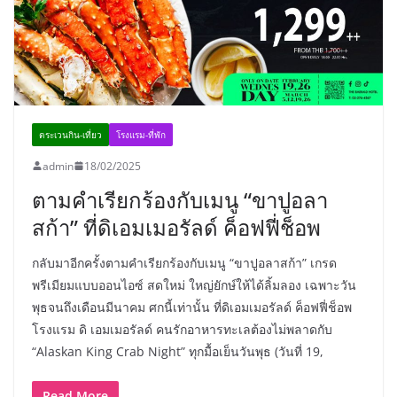
ตระเวนกิน-เที่ยว
โรงแรม-ที่พัก
admin
18/02/2025
ตามคำเรียกร้องกับเมนู “ขาปูอลา
สก้า” ที่ดิเอมเมอรัลด์ ค็อฟฟี่ช็อพ
กลับมาอีกครั้งตามคำเรียกร้องกับเมนู “ขาปูอลาสก้า” เกรด
พรีเมียมแบบออนไอซ์ สดใหม่ ใหญ่ยักษ์ให้ได้ลิ้มลอง เฉพาะวัน
พุธจนถึงเดือนมีนาคม ศกนี้เท่านั้น ที่ดิเอมเมอรัลด์ ค็อฟฟี่ช็อพ
โรงแรม ดิ เอมเมอรัลด์ คนรักอาหารทะเลต้องไม่พลาดกับ
“Alaskan King Crab Night” ทุกมื้อเย็นวันพุธ (วันที่ 19,
Read More