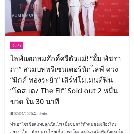
บันเทิง
ไลฟ์แตกสมศักดิ์ศรีตัวแม่! “อั้ม พัชรา
ภา” สวมบทพรีเซนเตอร์นักไลฟ์ ควง
“มิกค์ ทองระย้า” เสิร์ฟโมเมนต์ฟิน
“โดสแดง The Elf” Sold out 2 หมื่น
ขวด ใน 30 นาที
02/04/2026
admin
ทำเอาโซเชียลแทบลุกเป็นไฟ เมื่อซุปตาร์ตัวแม่ของเมืองไทย
อย่าง “อั้ม – พัชราภา ไชยเชื้อ” กระโดดลงสนามไลฟ์ครั้งแรกใน