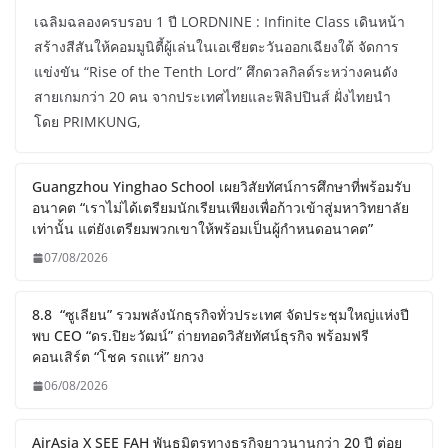
เฉลิมฉลองครบรอบ 1 ปี LORDNINE : Infinite Class เดินหน้า
สร้างสีสันให้คอมมูนิตี้ผู้เล่นในเอเชียตะวันออกเฉียงใต้ จัดการ
แข่งขัน “Rise of the Tenth Lord” ศึกดวลกิลด์ระหว่างคนดัง
สายเกมกว่า 20 คน จากประเทศไทยและฟิลิปปินส์ ฝั่งไทยนำ
โดย PRIMKUNG,
Guangzhou Yinghao School เผยวิสัยทัศน์การศึกษาที่พร้อมรับ
อนาคต “เราไม่ได้เตรียมนักเรียนเพียงเพื่อก้าวเข้าสู่มหาวิทยาลัย
เท่านั้น แต่ยังเตรียมพวกเขาให้พร้อมเป็นผู้กำหนดอนาคต”
07/08/2026
8.8 “ซูเลียน” รวมพลังนักธุรกิจทั่วประเทศ จัดประชุมใหญ่แห่งปี
พบ CEO “ดร.ปิยะวัฒน์” ถ่ายทอดวิสัยทัศน์ธุรกิจ พร้อมฟรี
คอนเสิร์ต “โชค รถแห่” ยกวง
06/08/2026
AirAsia X SEE FAH พันธมิตรทางธุรกิจยาวนานกว่า 20 ปี ต่อย