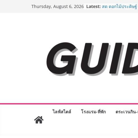
Skip
Latest:
“ตลาดดอกไม้สี่มุมเ
Thursday, August 6, 2026
to
สด ดอกไม้ประดิษฐ์
ภัณฑ์ครบวงจร ขอเช
content
และของขวัญต้อนรับ
บริการทุกวันตลอด 
ครั้งแรกของไทย ส่
“CE-7 MATCH” ฝีม
สำรวจดวงจันทร์ 24
เจาะเบื้องหลังควา
Day 2026 จากแคมเ
Phenomenon ของไท
Experience-driven
“ประสบการณ์” สู่แ
จ่าย ผสาน Ecosyst
กลุ่มเซ็นทรัล สร้
3 ปี
กรมการท่องเที่ยวเ
Coach รุ่นใหม่ ขับเ
ไลฟ์สไตล์
โรงแรม-ที่พัก
ตระเวนกิน-เ
ไทยสู่มาตรฐานสาก
Green Tourism P
BEDO เดินหน้าจัดก
“BIO TRADE CON