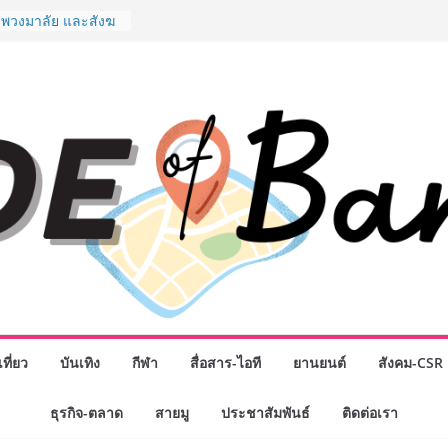
มือง” ศูนย์รวมดอกไม้
 พวงมาลัย และสังฆ
ิญเลือกซื้อมาลัย
วันแม่ เปิดให้
24 ชั่วโมง
งอุปกรณ์วิทยาศาสตร์
ือคนไทย ร่วมภารกิจ
 สิงหาคมนี้
มสำเร็จของ The 1
ปญสู่ Shopping
ย เมื่อ
 Loyalty พลิก
รงขับเคลื่อนการใช้
em ที่แข็งแกร่งของ
างยอดขายสูงสุดในรอบ
ดินหน้าสร้าง Green
คลื่อนการท่องเที่ยว
ที่ยว
บันเทิง
กีฬา
สื่อสาร-ไอที
ยานยนต์
สังคม-CSR
ล ภายใต้ Thailand
lan 2030
ธุรกิจ-ตลาด
สายมู
ประชาสัมพันธ์
ติดต่อเรา
ิจกรรมเจรจาธุรกิจ
NECT 2026” ยก