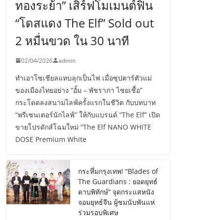
ทองระย้า” เสิร์ฟโมเมนต์ฟิน
“โดสแดง The Elf” Sold out
2 หมื่นขวด ใน 30 นาที
02/04/2026
admin
ทำเอาโซเชียลแทบลุกเป็นไฟ เมื่อซุปตาร์ตัวแม่
ของเมืองไทยอย่าง “อั้ม – พัชราภา ไชยเชื้อ”
กระโดดลงสนามไลฟ์ครั้งแรกในชีวิต กับบทบาท
“พรีเซนเตอร์นักไลฟ์” ให้กับแบรนด์ “The Elf” เปิด
ขายโปรดักส์โฉมใหม่ “The Elf NANO WHITE
DOSE Premium White
กระหึ่มกรุงเทพ! “Blades of
The Guardians : ยอดยุทธ์
ดาบพิทักษ์” จุดกระแสหนัง
จอมยุทธ์จีน ผู้ชมนับพันแห่
ร่วมรอบพิเศษ