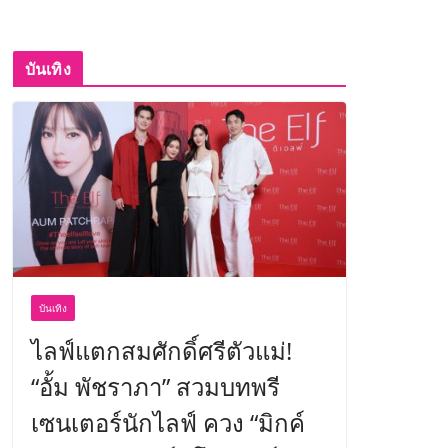
บันเทิง
บันเทิง
ไลฟ์แตกสมศักดิ์ศรีตัวแม่!
“อั้ม พัชราภา” สวมบทพรี
เซนเตอร์นักไลฟ์ ควง “มิกค์