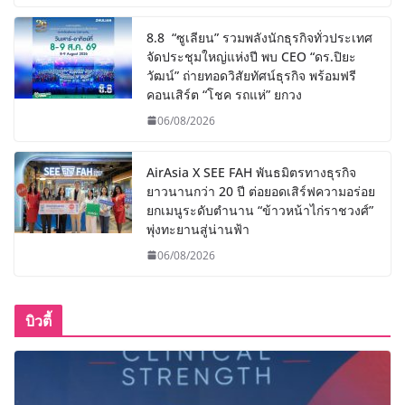
8.8 “ซูเลียน” รวมพลังนักธุรกิจทั่วประเทศ
จัดประชุมใหญ่แห่งปี พบ CEO “ดร.ปิยะ
วัฒน์” ถ่ายทอดวิสัยทัศน์ธุรกิจ พร้อมฟรี
คอนเสิร์ต “โชค รถแห่” ยกวง
06/08/2026
AirAsia X SEE FAH พันธมิตรทางธุรกิจ
ยาวนานกว่า 20 ปี ต่อยอดเสิร์ฟความอร่อย
ยกเมนูระดับตำนาน “ข้าวหน้าไก่ราชวงศ์”
พุ่งทะยานสู่น่านฟ้า
06/08/2026
บิวตี้