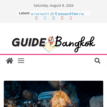
Skip
Saturday, August 8, 2026
to
Latest:
AirAsia X SEE FAH พันธมิตรทางธุรกิจ
content
ยาวนานกว่า 20 ปี ต่อยอดเสิร์ฟความ
อร่อย ยกเมนูระดับตำนาน “ข้าวหน้าไก่
ราชวงศ์” พุ่งทะยานสู่น่านฟ้า
BEDO เดินหน้าจัดกิจกรรมเจรจาธุรกิจ
“BIO TRADE CONNECT 2026” ยก
ระดับผลิตภัณฑ์ท้องถิ่นสู่ตลาดเชิง
พาณิชย์อย่างยั่งยืน
LORDNINE จัดศึกคนดังสายเกม ไทย
ปะทะ ฟิลิปปินส์ ใน “Rise of the Tenth
Lord” เปิดสงครามกิลด์ข้ามประเทศ
ฉลองเซิร์ฟเวอร์ใหม่ เฮเลนา
Guangzhou Yinghao School เผยวิสัย
ทัศน์การศึกษาที่พร้อมรับอนาคต “เราไม่
ได้เตรียมนักเรียนเพียงเพื่อก้าวเข้าสู่
มหาวิทยาลัยเท่านั้น แต่ยังเตรียมพวก
เขาให้พร้อมเป็นผู้กำหนดอนาคต”
8.8 “ซูเลียน” รวมพลังนักธุรกิจทั่ว
ประเทศ จัดประชุมใหญ่แห่งปี พบ CEO
“ดร.ปิยะวัฒน์” ถ่ายทอดวิสัยทัศน์ธุรกิจ