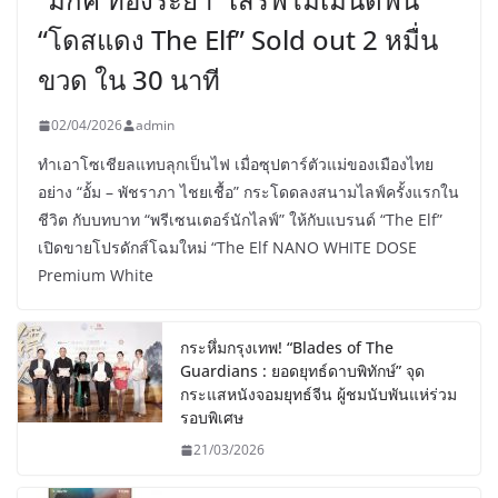
“โดสแดง The Elf” Sold out 2 หมื่น
ขวด ใน 30 นาที
02/04/2026
admin
ทำเอาโซเชียลแทบลุกเป็นไฟ เมื่อซุปตาร์ตัวแม่ของเมืองไทย
อย่าง “อั้ม – พัชราภา ไชยเชื้อ” กระโดดลงสนามไลฟ์ครั้งแรกใน
ชีวิต กับบทบาท “พรีเซนเตอร์นักไลฟ์” ให้กับแบรนด์ “The Elf”
เปิดขายโปรดักส์โฉมใหม่ “The Elf NANO WHITE DOSE
Premium White
กระหึ่มกรุงเทพ! “Blades of The
Guardians : ยอดยุทธ์ดาบพิทักษ์” จุด
กระแสหนังจอมยุทธ์จีน ผู้ชมนับพันแห่ร่วม
รอบพิเศษ
21/03/2026