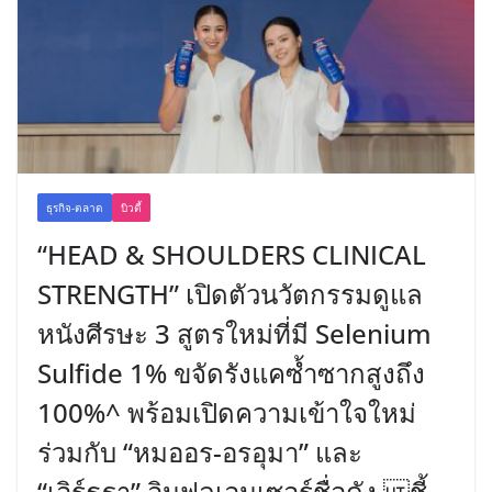
ธุรกิจ-ตลาด
บิวตี้
“HEAD & SHOULDERS CLINICAL
STRENGTH” เปิดตัวนวัตกรรมดูแล
หนังศีรษะ 3 สูตรใหม่ที่มี Selenium
Sulfide 1% ขจัดรังแคซ้ำซากสูงถึง
100%^ พร้อมเปิดความเข้าใจใหม่
ร่วมกับ “หมออร-อรอุมา” และ
“เอิร์ธฐา” อินฟลูเอนเซอร์ชื่อดัง ชี้