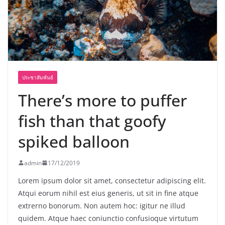
พร้อมฟรีคอนเสิร์ต “โชค รถแห่” ยกวง
ประชาสัมพันธ์
There’s more to puffer
fish than that goofy
spiked balloon
admin
17/12/2019
Lorem ipsum dolor sit amet, consectetur adipiscing elit.
Atqui eorum nihil est eius generis, ut sit in fine atque
extrerno bonorum. Non autem hoc: igitur ne illud
quidem. Atque haec coniunctio confusioque virtutum