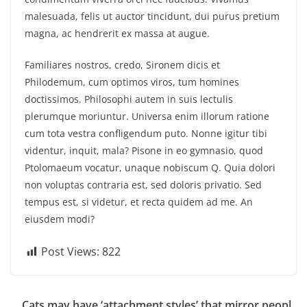
malesuada, felis ut auctor tincidunt, dui purus pretium
magna, ac hendrerit ex massa at augue.
Familiares nostros, credo, Sironem dicis et
Philodemum, cum optimos viros, tum homines
doctissimos. Philosophi autem in suis lectulis
plerumque moriuntur. Universa enim illorum ratione
cum tota vestra confligendum puto. Nonne igitur tibi
videntur, inquit, mala? Pisone in eo gymnasio, quod
Ptolomaeum vocatur, unaque nobiscum Q. Quia dolori
non voluptas contraria est, sed doloris privatio. Sed
tempus est, si videtur, et recta quidem ad me. An
eiusdem modi?
Post Views:
822
Cats may have ‘attachment styles’ that mirror peopl