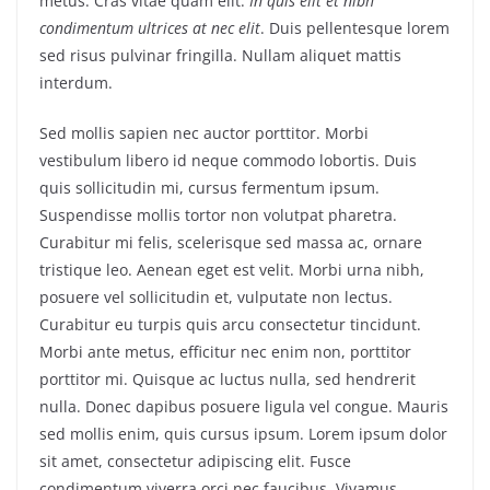
metus. Cras vitae quam elit.
In quis elit et nibh
condimentum ultrices at nec elit
. Duis pellentesque lorem
sed risus pulvinar fringilla. Nullam aliquet mattis
interdum.
Sed mollis sapien nec auctor porttitor. Morbi
vestibulum libero id neque commodo lobortis. Duis
quis sollicitudin mi, cursus fermentum ipsum.
Suspendisse mollis tortor non volutpat pharetra.
Curabitur mi felis, scelerisque sed massa ac, ornare
tristique leo. Aenean eget est velit. Morbi urna nibh,
posuere vel sollicitudin et, vulputate non lectus.
Curabitur eu turpis quis arcu consectetur tincidunt.
Morbi ante metus, efficitur nec enim non, porttitor
porttitor mi. Quisque ac luctus nulla, sed hendrerit
nulla. Donec dapibus posuere ligula vel congue. Mauris
sed mollis enim, quis cursus ipsum. Lorem ipsum dolor
sit amet, consectetur adipiscing elit. Fusce
condimentum viverra orci nec faucibus. Vivamus