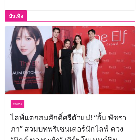
บันเทิง
บันเทิง
ไลฟ์แตกสมศักดิ์ศรีตัวแม่! “อั้ม พัชรา
ภา” สวมบทพรีเซนเตอร์นักไลฟ์ ควง
“มิกค์ ทองระย้า” เสิร์ฟโมเมนต์ฟิน