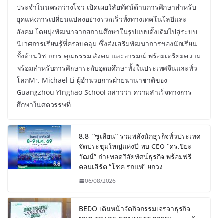
ประจำในนครกว่างโจว เปิดเผยวิสัยทัศน์ด้านการศึกษาสำหรับ
ยุคแห่งการเปลี่ยนแปลงอย่างรวดเร็วทั้งทางเทคโนโลยีและ
สังคม โดยมุ่งพัฒนาจากสถานศึกษาในรูปแบบดั้งเดิมไปสู่ระบบ
นิเวศการเรียนรู้ที่ครอบคลุม ซึ่งส่งเสริมพัฒนาการของนักเรียน
ทั้งด้านวิชาการ คุณธรรม สังคม และอารมณ์ พร้อมเตรียมความ
พร้อมสำหรับการศึกษาระดับอุดมศึกษาทั้งในประเทศจีนและทั่ว
โลกMr. Michael Li ผู้อำนวยการฝ่ายนานาชาติของ
Guangzhou Yinghao School กล่าวว่า ความสำเร็จทางการ
ศึกษาในศตวรรษที่
8.8 “ซูเลียน” รวมพลังนักธุรกิจทั่วประเทศ
จัดประชุมใหญ่แห่งปี พบ CEO “ดร.ปิยะ
วัฒน์” ถ่ายทอดวิสัยทัศน์ธุรกิจ พร้อมฟรี
คอนเสิร์ต “โชค รถแห่” ยกวง
06/08/2026
BEDO เดินหน้าจัดกิจกรรมเจรจาธุรกิจ