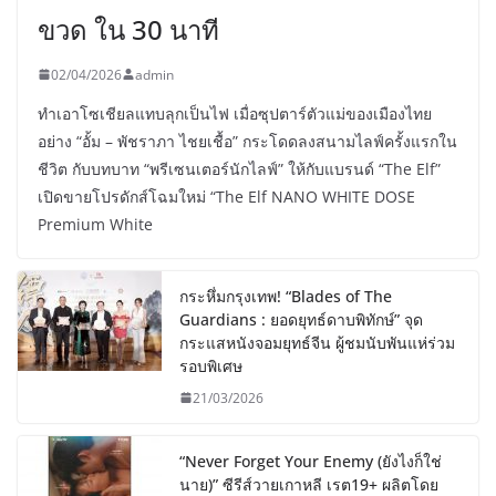
ขวด ใน 30 นาที
02/04/2026
admin
ทำเอาโซเชียลแทบลุกเป็นไฟ เมื่อซุปตาร์ตัวแม่ของเมืองไทย
อย่าง “อั้ม – พัชราภา ไชยเชื้อ” กระโดดลงสนามไลฟ์ครั้งแรกใน
ชีวิต กับบทบาท “พรีเซนเตอร์นักไลฟ์” ให้กับแบรนด์ “The Elf”
เปิดขายโปรดักส์โฉมใหม่ “The Elf NANO WHITE DOSE
Premium White
กระหึ่มกรุงเทพ! “Blades of The
Guardians : ยอดยุทธ์ดาบพิทักษ์” จุด
กระแสหนังจอมยุทธ์จีน ผู้ชมนับพันแห่ร่วม
รอบพิเศษ
21/03/2026
“Never Forget Your Enemy (ยังไงก็ใช่
นาย)” ซีรีส์วายเกาหลี เรต19+ ผลิตโดย