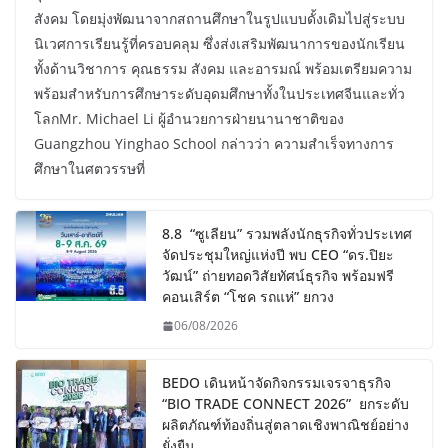
สังคม โดยมุ่งพัฒนาจากสถานศึกษาในรูปแบบดั้งเดิมไปสู่ระบบ
นิเวศการเรียนรู้ที่ครอบคลุม ซึ่งส่งเสริมพัฒนาการของนักเรียน
ทั้งด้านวิชาการ คุณธรรม สังคม และอารมณ์ พร้อมเตรียมความ
พร้อมสำหรับการศึกษาระดับอุดมศึกษาทั้งในประเทศจีนและทั่ว
โลกMr. Michael Li ผู้อำนวยการฝ่ายนานาชาติของ
Guangzhou Yinghao School กล่าวว่า ความสำเร็จทางการ
ศึกษาในศตวรรษที่
8.8 “ซูเลียน” รวมพลังนักธุรกิจทั่วประเทศ
จัดประชุมใหญ่แห่งปี พบ CEO “ดร.ปิยะ
วัฒน์” ถ่ายทอดวิสัยทัศน์ธุรกิจ พร้อมฟรี
คอนเสิร์ต “โชค รถแห่” ยกวง
06/08/2026
BEDO เดินหน้าจัดกิจกรรมเจรจาธุรกิจ
“BIO TRADE CONNECT 2026” ยกระดับ
ผลิตภัณฑ์ท้องถิ่นสู่ตลาดเชิงพาณิชย์อย่าง
ยั่งยืน