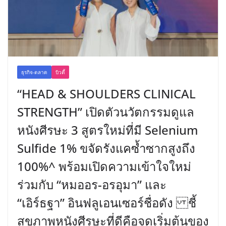
ธุรกิจ-ตลาด
บิวตี้
“HEAD & SHOULDERS CLINICAL
STRENGTH” เปิดตัวนวัตกรรมดูแล
หนังศีรษะ 3 สูตรใหม่ที่มี Selenium
Sulfide 1% ขจัดรังแคซ้ำซากสูงถึง
100%^ พร้อมเปิดความเข้าใจใหม่
ร่วมกับ “หมออร-อรอุมา” และ
“เอิร์ธฐา” อินฟลูเอนเซอร์ชื่อดัง ชี้
สุขภาพหนังศีรษะที่ดีคือจุดเริ่มต้นของ