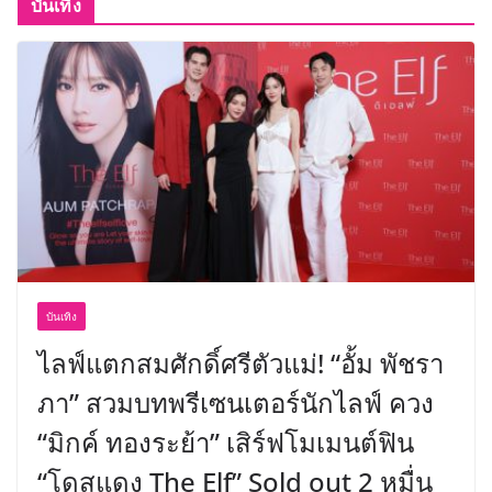
บันเทิง
บันเทิง
ไลฟ์แตกสมศักดิ์ศรีตัวแม่! “อั้ม พัชรา
ภา” สวมบทพรีเซนเตอร์นักไลฟ์ ควง
“มิกค์ ทองระย้า” เสิร์ฟโมเมนต์ฟิน
“โดสแดง The Elf” Sold out 2 หมื่น