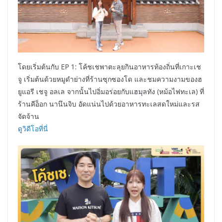
โดยเริ่มต้นกับ EP 1: โค้ชเชพาตะลุยกินอาหารท้องถิ่นที่เกาะเช
จู เริ่มต้นด้วยหมูดำย่างที่ร้านซุกซองโด และชมความงามของฮ
ยูแอรี เชจู อลเล จากนั้นไปอิ่มอร่อยกับแฮมุลทัง (หม้อไฟทะเล) ที่
ร้านคีอ็อก นานึนจิบ อัดแน่นไปด้วยอาหารทะเลสดใหม่และรส
จัดจ้าน
ดูวิดีโอที่นี่