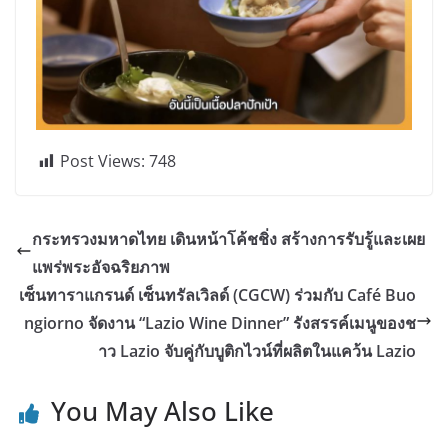
Post Views:
748
กระทรวงมหาดไทย เดินหน้าโค้ชชิ่ง สร้างการรับรู้และเผย
แพร่พระอัจฉริยภาพ
เซ็นทาราแกรนด์ เซ็นทรัลเวิลด์ (CGCW) ร่วมกับ Café Buo
ngiorno จัดงาน “Lazio Wine Dinner” รังสรรค์เมนูของช
าว Lazio จับคู่กับบูติกไวน์ที่ผลิตในแคว้น Lazio
You May Also Like