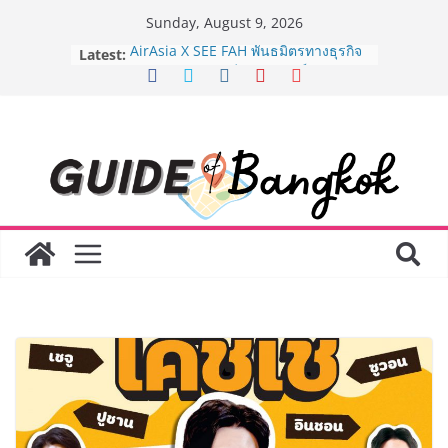
Skip
Sunday, August 9, 2026
to
Latest:
AirAsia X SEE FAH พันธมิตรทางธุรกิจ
content
ยาวนานกว่า 20 ปี ต่อยอดเสิร์ฟความ
อร่อย ยกเมนูระดับตำนาน “ข้าวหน้าไก่
ราชวงศ์” พุ่งทะยานสู่น่านฟ้า
BEDO เดินหน้าจัดกิจกรรมเจรจาธุรกิจ
“BIO TRADE CONNECT 2026” ยก
ระดับผลิตภัณฑ์ท้องถิ่นสู่ตลาดเชิง
พาณิชย์อย่างยั่งยืน
LORDNINE จัดศึกคนดังสายเกม ไทย
ปะทะ ฟิลิปปินส์ ใน “Rise of the Tenth
Lord” เปิดสงครามกิลด์ข้ามประเทศ
ฉลองเซิร์ฟเวอร์ใหม่ เฮเลนา
Guangzhou Yinghao School เผยวิสัย
ทัศน์การศึกษาที่พร้อมรับอนาคต “เราไม่
ได้เตรียมนักเรียนเพียงเพื่อก้าวเข้าสู่
มหาวิทยาลัยเท่านั้น แต่ยังเตรียมพวก
เขาให้พร้อมเป็นผู้กำหนดอนาคต”
8.8 “ซูเลียน” รวมพลังนักธุรกิจทั่ว
ประเทศ จัดประชุมใหญ่แห่งปี พบ CEO
“ดร.ปิยะวัฒน์” ถ่ายทอดวิสัยทัศน์ธุรกิจ