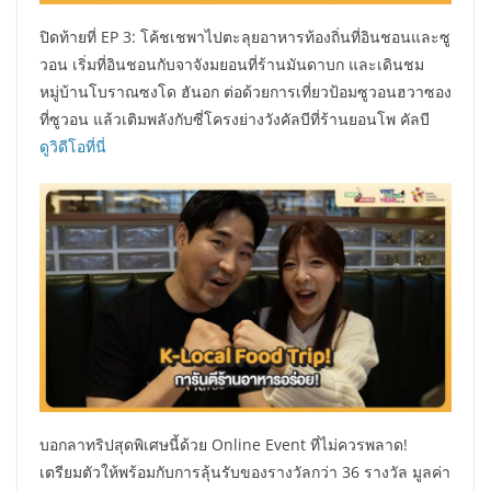
ปิดท้ายที่ EP 3: โค้ชเชพาไปตะลุยอาหารท้องถิ่นที่อินชอนและซู
วอน เริ่มที่อินชอนกับจาจังมยอนที่ร้านมันดาบก และเดินชม
หมู่บ้านโบราณซงโด ฮันอก ต่อด้วยการเที่ยวป้อมซูวอนฮวาซอง
ที่ซูวอน แล้วเติมพลังกับซี่โครงย่างวังคัลบีที่ร้านยอนโพ คัลบี
ดูวิดีโอที่นี่
บอกลาทริปสุดพิเศษนี้ด้วย Online Event ที่ไม่ควรพลาด!
เตรียมตัวให้พร้อมกับการลุ้นรับของรางวัลกว่า 36 รางวัล มูลค่า