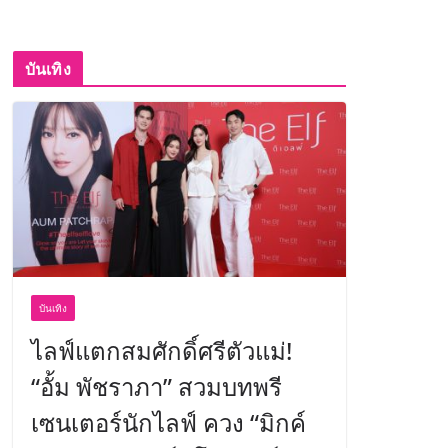
บันเทิง
บันเทิง
ไลฟ์แตกสมศักดิ์ศรีตัวแม่!
“อั้ม พัชราภา” สวมบทพรี
เซนเตอร์นักไลฟ์ ควง “มิกค์