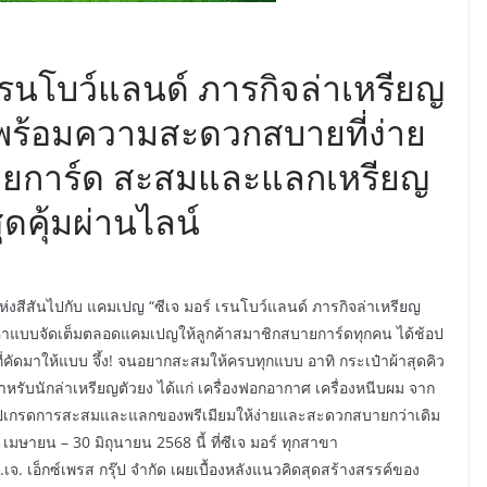
 เรนโบว์แลนด์ ภารกิจล่าเหรียญ
า พร้อมความสะดวกสบายที่ง่าย
บายการ์ด สะสมและแลกเหรียญ
ุดคุ้มผ่านไลน์
ห่งสีสันไปกับ แคมเปญ “ซีเจ มอร์ เรนโบว์แลนด์ ภารกิจล่าเหรียญ
ุ้มค่าแบบจัดเต็มตลอดแคมเปญให้ลูกค้าสมาชิกสบายการ์ดทุกคน ได้ช้อป
ี่คัดมาให้แบบ จึ้ง! จนอยากสะสมให้ครบทุกแบบ อาทิ กระเป๋าผ้าสุดคิว
สำหรับนักล่าเหรียญตัวยง ได้แก่ เครื่องฟอกอากาศ เครื่องหนีบผม จาก
อัปเกรดการสะสมและแลกของพรีเมียมให้ง่ายและสะดวกสบายกว่าเดิม
เมษายน – 30 มิถุนายน 2568 นี้ ที่ซีเจ มอร์ ทุกสาขา
เจ. เอ็กซ์เพรส กรุ๊ป จำกัด เผยเบื้องหลังแนวคิดสุดสร้างสรรค์ของ