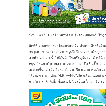
ช้อป = ล่า ซีเจ มอร์ ขนทัพความคุ้มค่าแบบจัดเต็มให้ล
สิทธิพิเศษเฉพาะสมาชิกสบายการ์ดเท่านั้น เพียงซื้อสิน
@CJMORE ก็สามารถร่วมสนุกกับกับการล่าเหรียญสายรุ้ง
สายรุ้ง นอกจากนี้ ยังมีสินค้าอัพเหรียญที่จะมาช่วยให้ภารก
หมุนเวียนมาท้าทายความไวของสายล่าถึง 5 ครั้งตลอดแ
สะดวกขึ้นกว่าเดิม โดยลูกค้าสมาชิกจะสามารถเก็บ ส
ได้ง่าย ๆ ทาง https://bit.ly/44x4V3g แล้วมาออกล่าเหร
การ ‘ล่า’ ลูกค้าที่เพิ่งเชื่อมต่อ LINE เป็นครั้งแรก รับเล