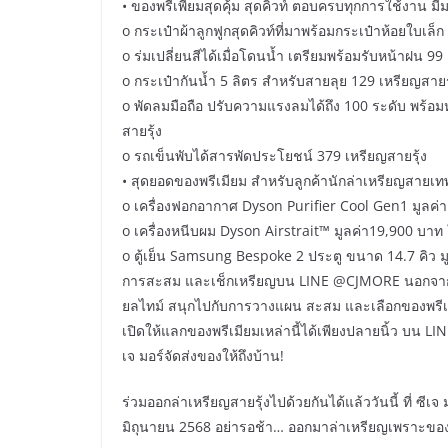
• ของพรีเพียมสุดคุ้ม สุดคิ้วท์ ตอบครบทุกการใช้งาน มี
o กระเป๋าผ้าลูกฟูกสุดคิวท์ที่มาพร้อมกระเป๋าห้อยใบเล็ก
o ร่มเปลี่ยนสีได้เมื่อโดนน้ำ เตรียมพร้อมรับหน้าฝน 99
o กระเป๋ากันน้ำ 5 ลิตร สำหรับสายลุย 129 เหรียญสายร
o พัดลมมือถือ ปรับความแรงลมได้ถึง 100 ระดับ พร้อ
สายรุ้ง
o รถเข็นพับได้สารพัดประโยชน์ 379 เหรียญสายรุ้ง
• สุดยอดของพรีเมียม สำหรับลูกค้านักล่าเหรียญสายเท
o เครื่องฟอกอากาศ Dyson Purifier Cool Gen1 มูลค่า
o เครื่องหนีบผม Dyson Airstrait™ มูลค่า19,900 บาท 
o ตู้เย็น Samsung Bespoke 2 ประตู ขนาด 14.7 คิว มู
การสะสม และเช็กเหรียญบน LINE @CJMORE นอกจากจะ
ยลไทม์ สนุกไปกับการวางแผน สะสม และเลือกของพรีเมียม
เปิดให้แลกของพรีเมียมเหล่านี้ได้เพียงปลายนิ้ว บน 
เจ มอร์จัดส่งของให้ถึงบ้าน!
ร่วมออกล่าเหรียญสายรุ้งไปด้วยกันได้แล้ววันนี้ ที่ ซีเ
มิถุนายน 2568 อย่ารอช้า… ออกมาล่าเหรียญเพราะของพร