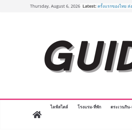
Skip
“ตลาดดอกไม้สี่มุมเ
Latest:
Thursday, August 6, 2026
สด ดอกไม้ประดิษฐ์
to
ภัณฑ์ครบวงจร ขอเช
content
และของขวัญต้อนรับ
บริการทุกวันตลอด 
ครั้งแรกของไทย ส่
“CE-7 MATCH” ฝีม
สำรวจดวงจันทร์ 24
8.8 “ซูเลียน” รวมพล
ประเทศ จัดประชุม
“ดร.ปิยะวัฒน์” ถ่าย
พร้อมฟรีคอนเสิร์ต
AirAsia X SEE FAH
ยาวนานกว่า 20 ปี 
อร่อย ยกเมนูระดับ
ราชวงศ์” พุ่งทะยาน
BEDO เดินหน้าจัดก
“BIO TRADE CON
ไลฟ์สไตล์
โรงแรม-ที่พัก
ตระเวนกิน-เ
ระดับผลิตภัณฑ์ท้องถ
พาณิชย์อย่างยั่งยืน