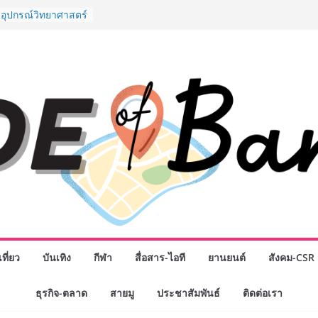
มือง” ศูนย์รวมดอกไม้
 พวงมาลัย และสังฆ
ิญเลือกซื้อมาลัย
วันแม่ เปิดให้
24 ชั่วโมง
งอุปกรณ์วิทยาศาสตร์
ือคนไทย ร่วมภารกิจ
 สิงหาคมนี้
ังนักธุรกิจทั่ว
ใหญ่แห่งปี พบ CEO
ทอดวิสัยทัศน์ธุรกิจ
 “โชค รถแห่” ยกวง
 พันธมิตรทางธุรกิจ
ต่อยอดเสิร์ฟความ
ตำนาน “ข้าวหน้าไก่
สู่น่านฟ้า
ิจกรรมเจรจาธุรกิจ
NECT 2026” ยก
ที่ยว
บันเทิง
กีฬา
สื่อสาร-ไอที
ยานยนต์
สังคม-CSR
ิ่นสู่ตลาดเชิง
ธุรกิจ-ตลาด
สายมู
ประชาสัมพันธ์
ติดต่อเรา