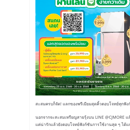
สะสมครบก็จัด! แลกของพรีเมียมสุดคิ้วตอบโจทย์ทุกฟัง
นอกจากจะสะสมเหรียญสายรุ้งบน LINE @CJMORE แล้ว
แค่น่ารักแล้วยังตอบโจทย์ฟังก์ชันการใช้งานสุด ๆ ได้แก