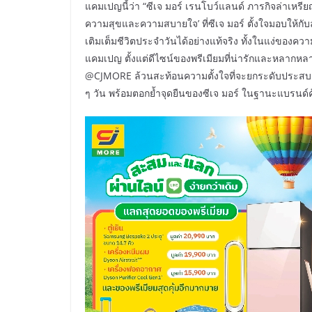
แคมเปญนี้ว่า “ซีเจ มอร์ เรนโบว์แลนด์ ภารกิจล่าเหรี
ความสุขและความสบายใจ’ ที่ซีเจ มอร์ ตั้งใจมอบให้กับลูก
เติมเต็มชีวิตประจำวันได้อย่างแท้จริง ทั้งในแง่ขอ
แคมเปญ ตั้งแต่ดีไซน์ของพรีเมียมที่น่ารักและหลากหลา
@CJMORE ล้วนสะท้อนความตั้งใจที่จะยกระดับประสบการ
ๆ วัน พร้อมตอกย้ำจุดยืนของซีเจ มอร์ ในฐานะแบรนด์ค้า