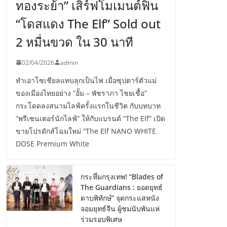
ทองระย้า” เสิร์ฟโมเมนต์ฟิน
“โดสแดง The Elf” Sold out
2 หมื่นขวด ใน 30 นาที
02/04/2026
admin
ทำเอาโซเชียลแทบลุกเป็นไฟ เมื่อซุปตาร์ตัวแม่
ของเมืองไทยอย่าง “อั้ม – พัชราภา ไชยเชื้อ”
กระโดดลงสนามไลฟ์ครั้งแรกในชีวิต กับบทบาท
“พรีเซนเตอร์นักไลฟ์” ให้กับแบรนด์ “The Elf” เปิด
ขายโปรดักส์โฉมใหม่ “The Elf NANO WHITE
DOSE Premium White
กระหึ่มกรุงเทพ! “Blades of
The Guardians : ยอดยุทธ์
ดาบพิทักษ์” จุดกระแสหนัง
จอมยุทธ์จีน ผู้ชมนับพันแห่
ร่วมรอบพิเศษ