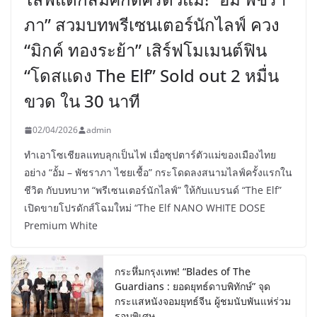
ภา” สวมบทพรีเซนเตอร์นักไลฟ์ ควง
“มิกค์ ทองระย้า” เสิร์ฟโมเมนต์ฟิน
“โดสแดง The Elf” Sold out 2 หมื่น
ขวด ใน 30 นาที
02/04/2026
admin
ทำเอาโซเชียลแทบลุกเป็นไฟ เมื่อซุปตาร์ตัวแม่ของเมืองไทย
อย่าง “อั้ม – พัชราภา ไชยเชื้อ” กระโดดลงสนามไลฟ์ครั้งแรกใน
ชีวิต กับบทบาท “พรีเซนเตอร์นักไลฟ์” ให้กับแบรนด์ “The Elf”
เปิดขายโปรดักส์โฉมใหม่ “The Elf NANO WHITE DOSE
Premium White
กระหึ่มกรุงเทพ! “Blades of The
Guardians : ยอดยุทธ์ดาบพิทักษ์” จุด
กระแสหนังจอมยุทธ์จีน ผู้ชมนับพันแห่ร่วม
รอบพิเศษ