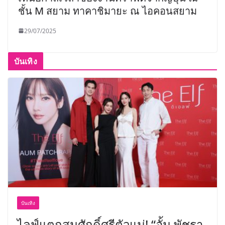
ชั้น M สยาม ทาคาชิมายะ ณ ไอคอนสยาม
29/07/2025
บันเทิง
บันเทิง
ไลฟ์แตกสมศักดิ์ศรีตัวแม่! “อั้ม พัชรา