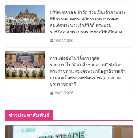
บริษัท ชลาชล จำกัด ร่วมเป็นเจ้าภาพพระ
พิธีธรรมสวดพระอภิธรรมพระบรมศพ
สมเด็จพระนางเจ้าสิริกิติ์ พระบรม
ราชินีนาถ พระบรมราชชนนีพันปีหลวง
23/04/2026
การแข่งขันโบว์ลิ่งการกุศล
รายการ“โบว์ลิ่ง กลิ้งช่วยดาวน์” ชิงถ้วย
พระราชทาน สมเด็จพระกนิษฐาธิราชเจ้า
กรมสมเด็จพระเทพรัตนราชสุดา สยาม
บรมราชกุมารี
06/03/2026
ข่าวประชาสัมพันธ์