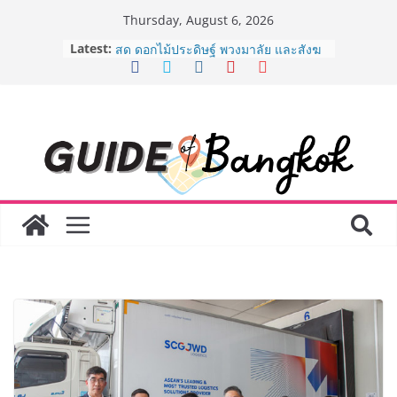
Skip
Thursday, August 6, 2026
to
Latest:
“ตลาดดอกไม้สี่มุมเมือง” ศูนย์รวมดอกไม้
content
สด ดอกไม้ประดิษฐ์ พวงมาลัย และสังฆ
ภัณฑ์ครบวงจร ขอเชิญเลือกซื้อมาลัย
และของขวัญต้อนรับวันแม่ เปิดให้
บริการทุกวันตลอด 24 ชั่วโมง
ครั้งแรกของไทย ส่งอุปกรณ์วิทยาศาสตร์
“CE-7 MATCH” ฝีมือคนไทย ร่วมภารกิจ
สำรวจดวงจันทร์ 24 สิงหาคมนี้
เจาะเบื้องหลังความสำเร็จของ The 1
Day 2026 จากแคมเปญสู่ Shopping
Phenomenon ของไทย เมื่อ
Experience-driven Loyalty พลิก
“ประสบการณ์” สู่แรงขับเคลื่อนการใช้
จ่าย ผสาน Ecosystem ที่แข็งแกร่งของ
กลุ่มเซ็นทรัล สร้างยอดขายสูงสุดในรอบ
3 ปี
กรมการท่องเที่ยวเดินหน้าสร้าง Green
Coach รุ่นใหม่ ขับเคลื่อนการท่องเที่ยว
ไทยสู่มาตรฐานสากล ภายใต้ Thailand
Green Tourism Plan 2030