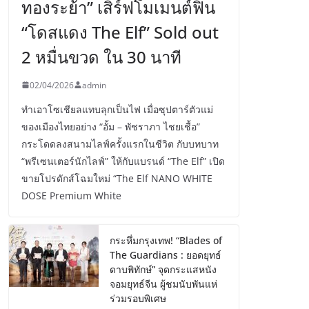
ทองระย้า” เสิร์ฟโมเมนต์ฟิน
“โดสแดง The Elf” Sold out
2 หมื่นขวด ใน 30 นาที
02/04/2026
admin
ทำเอาโซเชียลแทบลุกเป็นไฟ เมื่อซุปตาร์ตัวแม่
ของเมืองไทยอย่าง “อั้ม – พัชราภา ไชยเชื้อ”
กระโดดลงสนามไลฟ์ครั้งแรกในชีวิต กับบทบาท
“พรีเซนเตอร์นักไลฟ์” ให้กับแบรนด์ “The Elf” เปิด
ขายโปรดักส์โฉมใหม่ “The Elf NANO WHITE
DOSE Premium White
กระหึ่มกรุงเทพ! “Blades of
The Guardians : ยอดยุทธ์
ดาบพิทักษ์” จุดกระแสหนัง
จอมยุทธ์จีน ผู้ชมนับพันแห่
ร่วมรอบพิเศษ