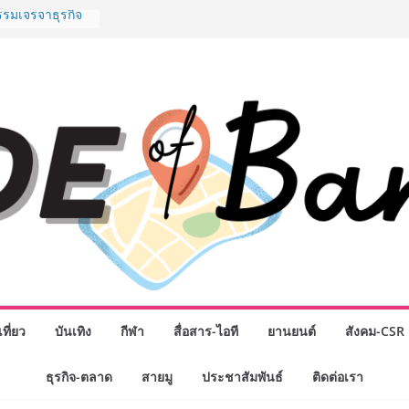
รรมเจรจาธุรกิจ
T 2026” ยก
สู่ตลาดเชิง
” ศูนย์รวมดอกไม้
งมาลัย และสังฆ
ลือกซื้อมาลัย
ม่ เปิดให้
ั่วโมง
chool เผยวิสัย
รับอนาคต “เราไม่
่อก้าวเข้าสู่
่ยังเตรียมพวก
หนดอนาคต”
กธุรกิจทั่ว
แห่งปี พบ CEO
ิสัยทัศน์ธุรกิจ
ค รถแห่” ยกวง
ที่ยว
บันเทิง
กีฬา
สื่อสาร-ไอที
ยานยนต์
สังคม-CSR
นธมิตรทางธุรกิจ
ยอดเสิร์ฟความ
ธุรกิจ-ตลาด
สายมู
ประชาสัมพันธ์
ติดต่อเรา
าน “ข้าวหน้าไก่
่านฟ้า