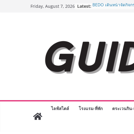
Skip
Latest:
BEDO เดินหน้าจัดกิจก
Friday, August 7, 2026
to
“BIO TRADE CONNEC
ระดับผลิตภัณฑ์ท้องถิ่น
content
พาณิชย์อย่างยั่งยืน
“ตลาดดอกไม้สี่มุมเมือง
สด ดอกไม้ประดิษฐ์ พว
ภัณฑ์ครบวงจร ขอเชิญเ
และของขวัญต้อนรับวันแ
บริการทุกวันตลอด 24 ช
Guangzhou Yinghao S
ทัศน์การศึกษาที่พร้อม
ได้เตรียมนักเรียนเพียงเพื
มหาวิทยาลัยเท่านั้น แต
เขาให้พร้อมเป็นผู้กำ
8.8 “ซูเลียน” รวมพลังนั
ประเทศ จัดประชุมใหญ่
“ดร.ปิยะวัฒน์” ถ่ายทอดว
พร้อมฟรีคอนเสิร์ต “โช
ไลฟ์สไตล์
โรงแรม-ที่พัก
ตระเวนกิน-เ
AirAsia X SEE FAH พั
ยาวนานกว่า 20 ปี ต่อ
อร่อย ยกเมนูระดับตำน
ราชวงศ์” พุ่งทะยานสู่น