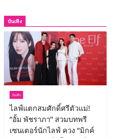
บันเทิง
บันเทิง
ไลฟ์แตกสมศักดิ์ศรีตัวแม่!
“อั้ม พัชราภา” สวมบทพรี
เซนเตอร์นักไลฟ์ ควง “มิกค์