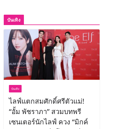
บันเทิง
บันเทิง
ไลฟ์แตกสมศักดิ์ศรีตัวแม่!
“อั้ม พัชราภา” สวมบทพรี
เซนเตอร์นักไลฟ์ ควง “มิกค์