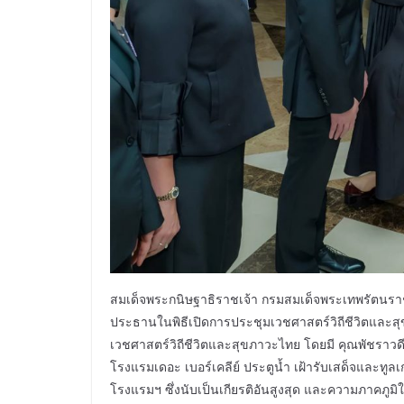
สมเด็จพระกนิษฐาธิราชเจ้า กรมสมเด็จพระเทพรัตนรา
ประธานในพิธีเปิดการประชุมเวชศาสตร์วิถีชีวิตและสุ
เวชศาสตร์วิถีชีวิตและสุขภาวะไทย โดยมี คุณพัชราวด
โรงแรมเดอะ เบอร์เคลีย์ ประตูน้ำ เฝ้ารับเสด็จและทู
โรงแรมฯ ซึ่งนับเป็นเกียรติอันสูงสุด และความภาคภูม