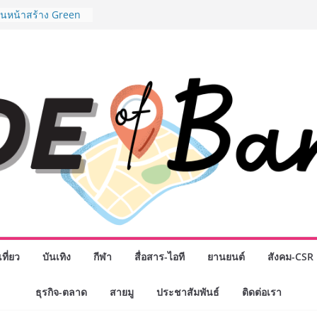
มสำเร็จของ The 1
ปญสู่ Shopping
ย เมื่อ
 Loyalty พลิก
รงขับเคลื่อนการใช้
em ที่แข็งแกร่งของ
างยอดขายสูงสุดในรอบ
ดินหน้าสร้าง Green
คลื่อนการท่องเที่ยว
ล ภายใต้ Thailand
lan 2030
ิจกรรมเจรจาธุรกิจ
NECT 2026” ยก
ิ่นสู่ตลาดเชิง
มือง” ศูนย์รวมดอกไม้
 พวงมาลัย และสังฆ
ที่ยว
บันเทิง
กีฬา
สื่อสาร-ไอที
ยานยนต์
สังคม-CSR
ิญเลือกซื้อมาลัย
วันแม่ เปิดให้
ธุรกิจ-ตลาด
สายมู
ประชาสัมพันธ์
ติดต่อเรา
24 ชั่วโมง
งอุปกรณ์วิทยาศาสตร์