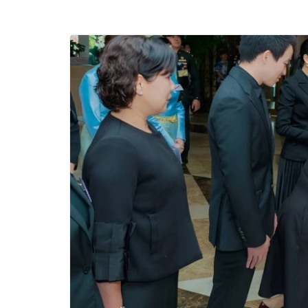
“CE-7 MATCH” ฝีม
สำรวจดวงจันทร์ 24