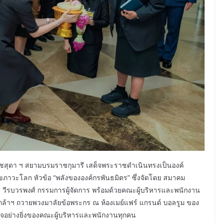
ชสุดา ฯ สยามบรมราชกุมารี เสด็จพระราชดำเนินทรงเป็นองค์
ขภาวะโลก หัวข้อ “พลังขององค์กรพันธมิตร” ซึ่งจัดโดย สมาคม
ี วีรบวรพงศ์ กรรมการผู้จัดการ พร้อมด้วยคณะผู้บริหารและพนักงาน
ลเกล้าฯ ถวายพวงมาลัยข้อพระกร ณ ห้องเมย์แฟร์ แกรนด์ บอลรูม ของ
ิใจอย่างยิ่งของคณะผู้บริหารและพนักงานทุกคน