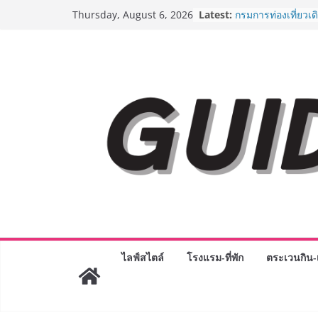
Skip
เจาะเบื้องหลังควา
Latest:
Thursday, August 6, 2026
Day 2026 จากแคมเ
to
Phenomenon ของไท
content
Experience-driven
“ประสบการณ์” สู่แ
จ่าย ผสาน Ecosyst
กลุ่มเซ็นทรัล สร้
3 ปี
กรมการท่องเที่ยวเ
Coach รุ่นใหม่ ขับเ
ไทยสู่มาตรฐานสาก
Green Tourism P
BEDO เดินหน้าจัดก
“BIO TRADE CON
ระดับผลิตภัณฑ์ท้องถ
พาณิชย์อย่างยั่งยืน
“ตลาดดอกไม้สี่มุมเ
สด ดอกไม้ประดิษฐ์
ไลฟ์สไตล์
โรงแรม-ที่พัก
ตระเวนกิน-เ
ภัณฑ์ครบวงจร ขอเช
และของขวัญต้อนรับ
บริการทุกวันตลอด 
ครั้งแรกของไทย ส่