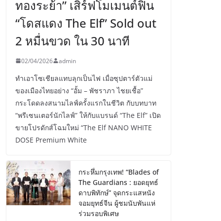
ทองระย้า” เสิร์ฟโมเมนต์ฟิน
“โดสแดง The Elf” Sold out
2 หมื่นขวด ใน 30 นาที
02/04/2026
admin
ทำเอาโซเชียลแทบลุกเป็นไฟ เมื่อซุปตาร์ตัวแม่
ของเมืองไทยอย่าง “อั้ม – พัชราภา ไชยเชื้อ”
กระโดดลงสนามไลฟ์ครั้งแรกในชีวิต กับบทบาท
“พรีเซนเตอร์นักไลฟ์” ให้กับแบรนด์ “The Elf” เปิด
ขายโปรดักส์โฉมใหม่ “The Elf NANO WHITE
DOSE Premium White
กระหึ่มกรุงเทพ! “Blades of
The Guardians : ยอดยุทธ์
ดาบพิทักษ์” จุดกระแสหนัง
จอมยุทธ์จีน ผู้ชมนับพันแห่
ร่วมรอบพิเศษ