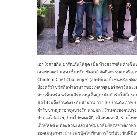
เอาใจสายกิน มาฟินกันให้สุด เมื่อ ห้างสรรพสินค้าเซ็
(ลอฟท์เตอร์ แอท เซ็นทรัล ชิดลม) จัดกิจกรรมสุดครีเอตท
Chidlom Chef Challenge” (ลอฟท์เตอร์ เซ็นทรัล ชิ
ห้องครัวโชว์สกิลทำอาหารของเหล่าซูเปอร์สตาร์และเ
ห้างเซ็นทรัล พร้อมเสิร์ฟเมนูเด็ดสูตรต้นตำรับให้ลิ้มรส
ชิคไปจนถึงร้านดังระดับตำนาน กว่า 30 ร้านดัง อาทิ
ตำรับขาหมูตรอกซุงบางรัก นายมัก , ร้านคนชงคนปรุง, เป
ปาท่องโก๋เสวย, ร้านไก่ทอดเจ๊กี, เนื้อทอดอาลี, ร้า
เอ็กซ์คลูซีฟ ที่จะชวนเหล่านักชิมมาสัมผัสรสชาติอาห
ยอดเมนูอาหารผ่านเฟซบุ๊คไลฟ์กับการโชว์ประชันฝีมือขอ