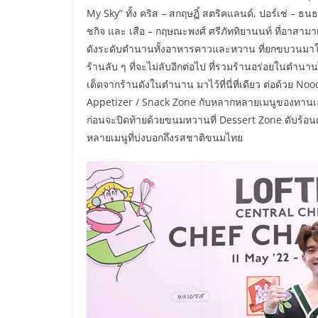
My Sky” ทั้ง คริส – สกฤษฏิ์ สตริคแลนด์, ปอร์เช่ – ธน
ชกิจ และ เสือ – กฤษณะพงศ์ ศรีภัททิยานนท์ ที่อาสามา
ดังระดับตำนานทั้งอาหารคาวและหวาน ที่ยกขบวนมาให้
ร้านลับ ๆ ที่จะไม่ลับอีกต่อไป ที่รวมร้านอร่อยในตำนาน
เด็ดจากร้านดังในตำนาน มาไว้ที่นี่ที่เดียว ต่อด้วย N
Appetizer / Snack Zone กับหลากหลายเมนูของทานเ
ก่อนจะปิดท้ายด้วยขนมหวานที่ Dessert Zone ดับร้อ
หลายเมนูที่บ่งบอกถึงรสชาติขนมไทย