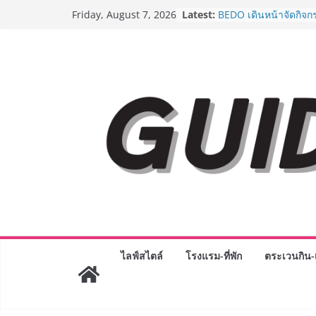
Skip
Latest:
BEDO เดินหน้าจัดกิจก
Friday, August 7, 2026
to
“BIO TRADE CONNEC
ระดับผลิตภัณฑ์ท้องถิ่น
content
พาณิชย์อย่างยั่งยืน
“ตลาดดอกไม้สี่มุมเมือง
สด ดอกไม้ประดิษฐ์ พว
ภัณฑ์ครบวงจร ขอเชิญเ
และของขวัญต้อนรับวันแ
บริการทุกวันตลอด 24 ช
Guangzhou Yinghao S
ทัศน์การศึกษาที่พร้อม
ได้เตรียมนักเรียนเพียงเพื
มหาวิทยาลัยเท่านั้น แต
เขาให้พร้อมเป็นผู้กำ
8.8 “ซูเลียน” รวมพลังนั
ประเทศ จัดประชุมใหญ่
“ดร.ปิยะวัฒน์” ถ่ายทอดว
พร้อมฟรีคอนเสิร์ต “โช
ไลฟ์สไตล์
โรงแรม-ที่พัก
ตระเวนกิน-เ
AirAsia X SEE FAH พั
ยาวนานกว่า 20 ปี ต่อ
อร่อย ยกเมนูระดับตำน
ราชวงศ์” พุ่งทะยานสู่น