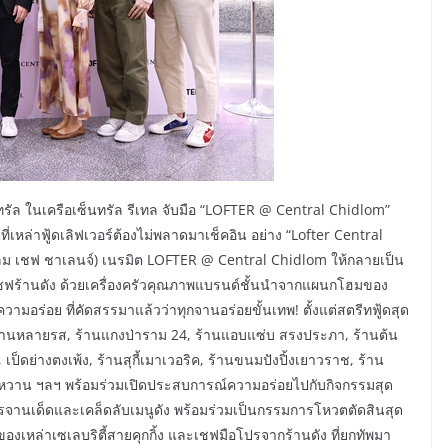
นทรัล ในเครือเซ็นทรัล รีเทล จับมือ “LOFTER @ Central Chidlom”
ี่เหล่าฟู้ดเลิฟเวอร์ต้องไม่พลาดมาเช็คอิน อย่าง “Lofter Central
ดลม เชฟ ชาเลนจ์) เนรมิต LOFTER @ Central Chidlom ให้กลายเป็น
ชฟร้านดัง ด้วยเครื่องครัวคุณภาพแบรนด์ชั้นนำจากแผนกโฮมของ
ความอร่อย ที่คัดสรรมาแล้วว่าทุกจานอร่อยขั้นเทพ! ตั้งแต่สตรีทฟู้ดสุด
 ร้านหลายรส, ร้านแกงป่าราม 24, ร้านแอบแซ่บ สรงประภา, ร้านต้น
็ดย่างตงเพ้ง, ร้านสุกี้เมาเวอริค, ร้านขนมปังปิ้งเยาวราช, ร้าน
นไทยหวาน ฯลฯ พร้อมร่วมเปิดประสบการณ์ความอร่อยไปกับกิจกรรมสุด
ารจานเด็ดและเคล็ดลับเมนูดัง พร้อมร่วมเป็นกรรมการโหวตตัดสินสุด
งเหล่าเซเลบริตี้สายคุกกิ้ง และเชฟมือโปรจากร้านดัง ที่ยกทัพมา