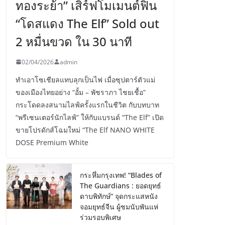
ทองระย้า” เสิร์ฟโมเมนต์ฟิน
“โดสแดง The Elf” Sold out
2 หมื่นขวด ใน 30 นาที
02/04/2026
admin
ทำเอาโซเชียลแทบลุกเป็นไฟ เมื่อซุปตาร์ตัวแม่
ของเมืองไทยอย่าง “อั้ม – พัชราภา ไชยเชื้อ”
กระโดดลงสนามไลฟ์ครั้งแรกในชีวิต กับบทบาท
“พรีเซนเตอร์นักไลฟ์” ให้กับแบรนด์ “The Elf” เปิด
ขายโปรดักส์โฉมใหม่ “The Elf NANO WHITE
DOSE Premium White
กระหึ่มกรุงเทพ! “Blades of
The Guardians : ยอดยุทธ์
ดาบพิทักษ์” จุดกระแสหนัง
จอมยุทธ์จีน ผู้ชมนับพันแห่
ร่วมรอบพิเศษ