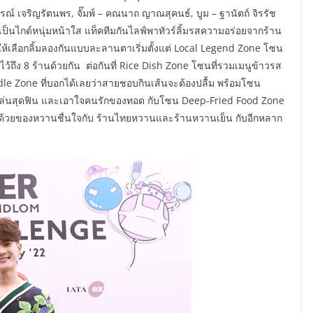
ธรณ์ เจริญรัตนพร, จั๊มพ์ – คณนาถ ญาณสุคนธ์, บูม – ฐานัตถ์ จิรรัช
เป็นไกด์หนุ่มหน้าใส แท็คทีมกันไลฟ์พาทัวร์ลิ้มรสความอร่อยจากร้าน
เลือกลิ้มลองกันแบบละลานตาเริ่มตั้งแต่ Local Legend Zone โซน
ไว้ถึง 8 ร้านด้วยกัน ต่อกันที่ Rice Dish Zone โซนที่รวมเมนูข้าวรส
oodle Zone ที่บอกได้เลยว่าสายชอบกินเส้นจะต้องปลื้ม พร้อมโซน
ล่นสุดฟิน และเอาใจคนรักของทอด กับโซน Deep-Fried Food Zone
นด้วยของหวานชื่นใจกับ ร้านไทยหวานและร้านหวานเย็น กับอีกหลาก