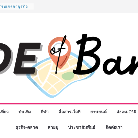
รรมเจรจาธุรกิจ
T 2026” ยก
สู่ตลาดเชิง
” ศูนย์รวมดอกไม้
งมาลัย และสังฆ
ลือกซื้อมาลัย
ม่ เปิดให้
ั่วโมง
chool เผยวิสัย
รับอนาคต “เราไม่
่อก้าวเข้าสู่
่ยังเตรียมพวก
หนดอนาคต”
กธุรกิจทั่ว
แห่งปี พบ CEO
ิสัยทัศน์ธุรกิจ
ค รถแห่” ยกวง
ที่ยว
บันเทิง
กีฬา
สื่อสาร-ไอที
ยานยนต์
สังคม-CSR
นธมิตรทางธุรกิจ
ยอดเสิร์ฟความ
ธุรกิจ-ตลาด
สายมู
ประชาสัมพันธ์
ติดต่อเรา
าน “ข้าวหน้าไก่
่านฟ้า