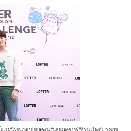
นเวอร์ไปกับเหล่านักแสดงวัยรุ่นสุดฮอตจากซีรีส์วายเรื่องดัง “You’re