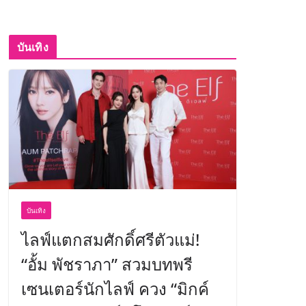
บันเทิง
บันเทิง
ไลฟ์แตกสมศักดิ์ศรีตัวแม่!
“อั้ม พัชราภา” สวมบทพรี
เซนเตอร์นักไลฟ์ ควง “มิกค์