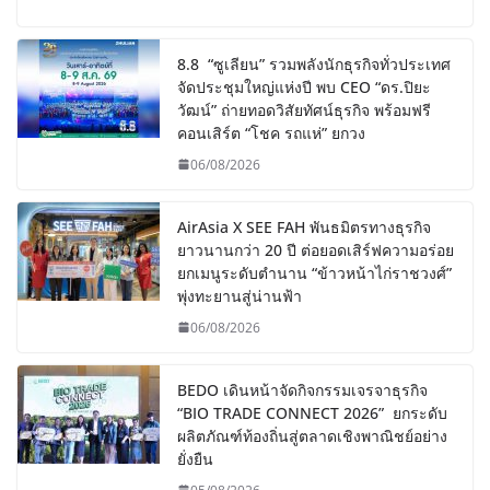
8.8 “ซูเลียน” รวมพลังนักธุรกิจทั่วประเทศ
จัดประชุมใหญ่แห่งปี พบ CEO “ดร.ปิยะ
วัฒน์” ถ่ายทอดวิสัยทัศน์ธุรกิจ พร้อมฟรี
คอนเสิร์ต “โชค รถแห่” ยกวง
06/08/2026
AirAsia X SEE FAH พันธมิตรทางธุรกิจ
ยาวนานกว่า 20 ปี ต่อยอดเสิร์ฟความอร่อย
ยกเมนูระดับตำนาน “ข้าวหน้าไก่ราชวงศ์”
พุ่งทะยานสู่น่านฟ้า
06/08/2026
BEDO เดินหน้าจัดกิจกรรมเจรจาธุรกิจ
“BIO TRADE CONNECT 2026” ยกระดับ
ผลิตภัณฑ์ท้องถิ่นสู่ตลาดเชิงพาณิชย์อย่าง
ยั่งยืน