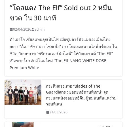
“โดสแดง The Elf” Sold out 2 หมื่น
ขวด ใน 30 นาที
02/04/2026
admin
ทำเอาโซเชียลแทบลุกเป็นไฟ เมื่อซุปตาร์ตัวแม่ของเมืองไทย
อย่าง “อั้ม – พัชราภา ไชยเชื้อ” กระโดดลงสนามไลฟ์ครั้งแรกใน
ชีวิต กับบทบาท “พรีเซนเตอร์นักไลฟ์” ให้กับแบรนด์ “The Elf”
เปิดขายโปรดักส์โฉมใหม่ “The Elf NANO WHITE DOSE
Premium White
กระหึ่มกรุงเทพ! “Blades of The
Guardians : ยอดยุทธ์ดาบพิทักษ์” จุด
กระแสหนังจอมยุทธ์จีน ผู้ชมนับพันแห่ร่วม
รอบพิเศษ
21/03/2026