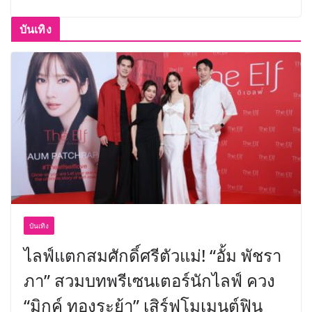
บันเทิง
บันเทิง
ไลฟ์แตกสมศักดิ์ศรีตัวแม่! “อั้ม พัชรา
ภา” สวมบทพรีเซนเตอร์นักไลฟ์ ควง
“มิกค์ ทองระย้า” เสิร์ฟโมเมนต์ฟิน