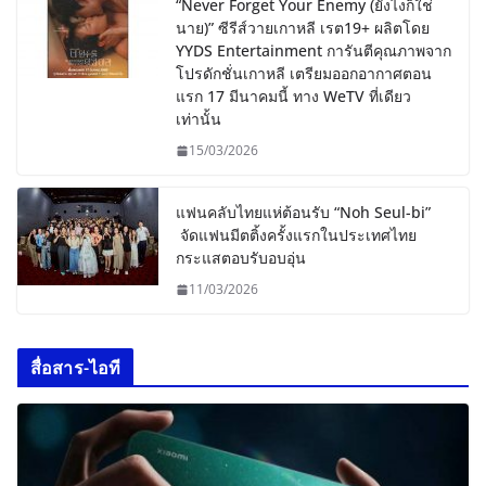
“Never Forget Your Enemy (ยังไงก็ใช่
นาย)” ซีรีส์วายเกาหลี เรต19+ ผลิตโดย
YYDS Entertainment การันตีคุณภาพจาก
โปรดักชั่นเกาหลี เตรียมออกอากาศตอน
แรก 17 มีนาคมนี้ ทาง WeTV ที่เดียว
เท่านั้น
15/03/2026
แฟนคลับไทยแห่ต้อนรับ “Noh Seul-bi”
จัดแฟนมีตติ้งครั้งแรกในประเทศไทย
กระแสตอบรับอบอุ่น
11/03/2026
สื่อสาร-ไอที