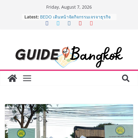
Skip
Friday, August 7, 2026
to
Latest:
BEDO เดินหน้าจัดกิจกรรมเจรจาธุรกิจ
content
“BIO TRADE CONNECT 2026” ยก
ระดับผลิตภัณฑ์ท้องถิ่นสู่ตลาดเชิง
พาณิชย์อย่างยั่งยืน
“ตลาดดอกไม้สี่มุมเมือง” ศูนย์รวมดอกไม้
สด ดอกไม้ประดิษฐ์ พวงมาลัย และสังฆ
ภัณฑ์ครบวงจร ขอเชิญเลือกซื้อมาลัย
และของขวัญต้อนรับวันแม่ เปิดให้
บริการทุกวันตลอด 24 ชั่วโมง
Guangzhou Yinghao School เผยวิสัย
ทัศน์การศึกษาที่พร้อมรับอนาคต “เราไม่
ได้เตรียมนักเรียนเพียงเพื่อก้าวเข้าสู่
มหาวิทยาลัยเท่านั้น แต่ยังเตรียมพวก
เขาให้พร้อมเป็นผู้กำหนดอนาคต”
8.8 “ซูเลียน” รวมพลังนักธุรกิจทั่ว
ประเทศ จัดประชุมใหญ่แห่งปี พบ CEO
“ดร.ปิยะวัฒน์” ถ่ายทอดวิสัยทัศน์ธุรกิจ
พร้อมฟรีคอนเสิร์ต “โชค รถแห่” ยกวง
AirAsia X SEE FAH พันธมิตรทางธุรกิจ
ยาวนานกว่า 20 ปี ต่อยอดเสิร์ฟความ