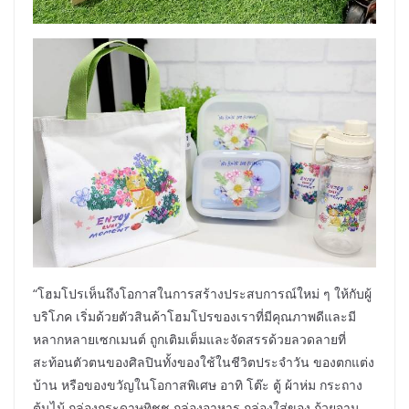
“โฮมโปรเห็นถึงโอกาสในการสร้างประสบการณ์ใหม่ ๆ ให้กับผู้
บริโภค เริ่มด้วยตัวสินค้าโฮมโปรของเราที่มีคุณภาพดีและมี
หลากหลายเซกเมนต์ ถูกเติมเต็มและจัดสรรด้วยลวดลายที่
สะท้อนตัวตนของศิลปินทั้งของใช้ในชีวิตประจำวัน ของตกแต่ง
บ้าน หรือของขวัญในโอกาสพิเศษ อาทิ โต๊ะ ตู้ ผ้าห่ม กระถาง
ต้นไม้ กล่องกระดาษทิชชู กล่องอาหาร กล่องใส่ของ ถ้วยจาน