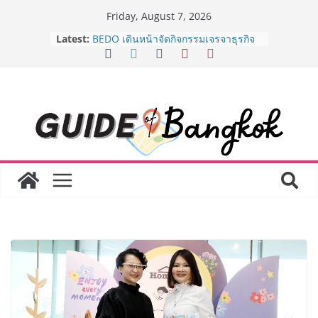
Skip
Friday, August 7, 2026
to
Latest:
BEDO เดินหน้าจัดกิจกรรมเจรจาธุรกิจ
content
“BIO TRADE CONNECT 2026” ยก
ระดับผลิตภัณฑ์ท้องถิ่นสู่ตลาดเชิง
พาณิชย์อย่างยั่งยืน
“ตลาดดอกไม้สี่มุมเมือง” ศูนย์รวมดอกไม้
สด ดอกไม้ประดิษฐ์ พวงมาลัย และสังฆ
ภัณฑ์ครบวงจร ขอเชิญเลือกซื้อมาลัย
และของขวัญต้อนรับวันแม่ เปิดให้
บริการทุกวันตลอด 24 ชั่วโมง
Guangzhou Yinghao School เผยวิสัย
ทัศน์การศึกษาที่พร้อมรับอนาคต “เราไม่
ได้เตรียมนักเรียนเพียงเพื่อก้าวเข้าสู่
มหาวิทยาลัยเท่านั้น แต่ยังเตรียมพวก
เขาให้พร้อมเป็นผู้กำหนดอนาคต”
8.8 “ซูเลียน” รวมพลังนักธุรกิจทั่ว
ประเทศ จัดประชุมใหญ่แห่งปี พบ CEO
“ดร.ปิยะวัฒน์” ถ่ายทอดวิสัยทัศน์ธุรกิจ
พร้อมฟรีคอนเสิร์ต “โชค รถแห่” ยกวง
AirAsia X SEE FAH พันธมิตรทางธุรกิจ
ยาวนานกว่า 20 ปี ต่อยอดเสิร์ฟความ