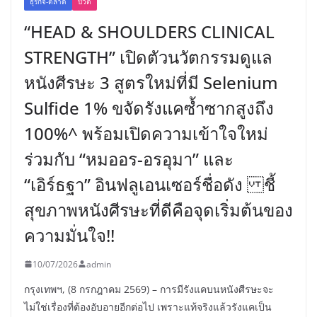
ธุรกิจ-ตลาด
บิวตี้
“HEAD & SHOULDERS CLINICAL
STRENGTH” เปิดตัวนวัตกรรมดูแล
หนังศีรษะ 3 สูตรใหม่ที่มี Selenium
Sulfide 1% ขจัดรังแคซ้ำซากสูงถึง
100%^ พร้อมเปิดความเข้าใจใหม่
ร่วมกับ “หมออร-อรอุมา” และ
“เอิร์ธฐา” อินฟลูเอนเซอร์ชื่อดัง ชี้
สุขภาพหนังศีรษะที่ดีคือจุดเริ่มต้นของ
ความมั่นใจ!!
10/07/2026
admin
กรุงเทพฯ, (8 กรกฎาคม 2569) – การมีรังแคบนหนังศีรษะจะ
ไม่ใช่เรื่องที่ต้องอับอายอีกต่อไป เพราะแท้จริงแล้วรังแคเป็น