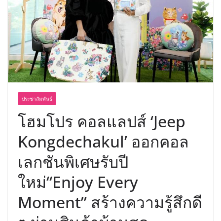
อร่อย ยกเมนูระดับตำนาน “ข้าวหน้าไก่
ราชวงศ์” พุ่งทะยานสู่น่านฟ้า
ประชาสัมพันธ์
โฮมโปร คอลแลปส์ ‘Jeep
Kongdechakul’ ออกคอล
เลกชันพิเศษรับปี
ใหม่“Enjoy Every
Moment” สร้างความรู้สึกดี