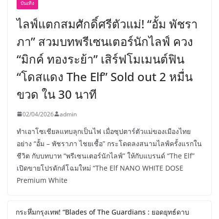
บันเทิง
ไลฟ์แตกสมศักดิ์ศรีตัวแม่! “อั้ม พัชรา
ภา” สวมบทพรีเซนเตอร์นักไลฟ์ ควง
“มิกค์ ทองระย้า” เสิร์ฟโมเมนต์ฟิน
“โดสแดง The Elf” Sold out 2 หมื่น
ขวด ใน 30 นาที
02/04/2026
admin
ทำเอาโซเชียลแทบลุกเป็นไฟ เมื่อซุปตาร์ตัวแม่ของเมืองไทย
อย่าง “อั้ม – พัชราภา ไชยเชื้อ” กระโดดลงสนามไลฟ์ครั้งแรกใน
ชีวิต กับบทบาท “พรีเซนเตอร์นักไลฟ์” ให้กับแบรนด์ “The Elf”
เปิดขายโปรดักส์โฉมใหม่ “The Elf NANO WHITE DOSE
Premium White
กระหึ่มกรุงเทพ! “Blades of The Guardians : ยอดยุทธ์ดาบ