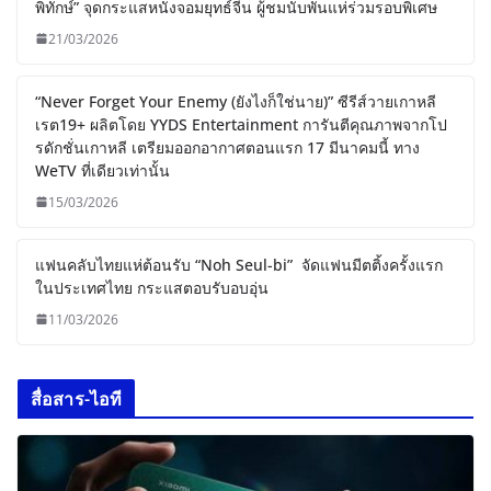
พิทักษ์” จุดกระแสหนังจอมยุทธ์จีน ผู้ชมนับพันแห่ร่วมรอบพิเศษ
21/03/2026
“Never Forget Your Enemy (ยังไงก็ใช่นาย)” ซีรีส์วายเกาหลี
เรต19+ ผลิตโดย YYDS Entertainment การันตีคุณภาพจากโป
รดักชั่นเกาหลี เตรียมออกอากาศตอนแรก 17 มีนาคมนี้ ทาง
WeTV ที่เดียวเท่านั้น
15/03/2026
แฟนคลับไทยแห่ต้อนรับ “Noh Seul-bi” จัดแฟนมีตติ้งครั้งแรก
ในประเทศไทย กระแสตอบรับอบอุ่น
11/03/2026
สื่อสาร-ไอที