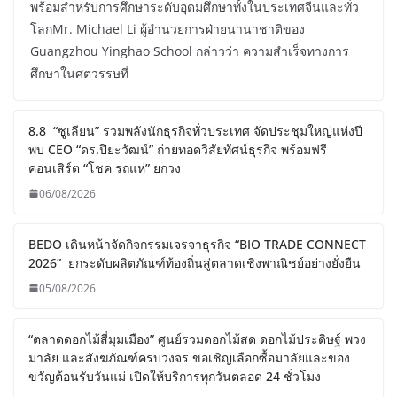
พร้อมสำหรับการศึกษาระดับอุดมศึกษาทั้งในประเทศจีนและทั่ว
โลกMr. Michael Li ผู้อำนวยการฝ่ายนานาชาติของ
Guangzhou Yinghao School กล่าวว่า ความสำเร็จทางการ
ศึกษาในศตวรรษที่
8.8 “ซูเลียน” รวมพลังนักธุรกิจทั่วประเทศ จัดประชุมใหญ่แห่งปี
พบ CEO “ดร.ปิยะวัฒน์” ถ่ายทอดวิสัยทัศน์ธุรกิจ พร้อมฟรี
คอนเสิร์ต “โชค รถแห่” ยกวง
06/08/2026
BEDO เดินหน้าจัดกิจกรรมเจรจาธุรกิจ “BIO TRADE CONNECT
2026” ยกระดับผลิตภัณฑ์ท้องถิ่นสู่ตลาดเชิงพาณิชย์อย่างยั่งยืน
05/08/2026
“ตลาดดอกไม้สี่มุมเมือง” ศูนย์รวมดอกไม้สด ดอกไม้ประดิษฐ์ พวง
มาลัย และสังฆภัณฑ์ครบวงจร ขอเชิญเลือกซื้อมาลัยและของ
ขวัญต้อนรับวันแม่ เปิดให้บริการทุกวันตลอด 24 ชั่วโมง