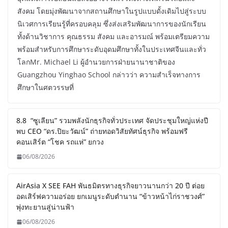
สังคม โดยมุ่งพัฒนาจากสถานศึกษาในรูปแบบดั้งเดิมไปสู่ระบบ
นิเวศการเรียนรู้ที่ครอบคลุม ซึ่งส่งเสริมพัฒนาการของนักเรียน
ทั้งด้านวิชาการ คุณธรรม สังคม และอารมณ์ พร้อมเตรียมความ
พร้อมสำหรับการศึกษาระดับอุดมศึกษาทั้งในประเทศจีนและทั่ว
โลกMr. Michael Li ผู้อำนวยการฝ่ายนานาชาติของ
Guangzhou Yinghao School กล่าวว่า ความสำเร็จทางการ
ศึกษาในศตวรรษที่
8.8 “ซูเลียน” รวมพลังนักธุรกิจทั่วประเทศ จัดประชุมใหญ่แห่งปี
พบ CEO “ดร.ปิยะวัฒน์” ถ่ายทอดวิสัยทัศน์ธุรกิจ พร้อมฟรี
คอนเสิร์ต “โชค รถแห่” ยกวง
06/08/2026
AirAsia X SEE FAH พันธมิตรทางธุรกิจยาวนานกว่า 20 ปี ต่อย
อดเสิร์ฟความอร่อย ยกเมนูระดับตำนาน “ข้าวหน้าไก่ราชวงศ์”
พุ่งทะยานสู่น่านฟ้า
06/08/2026