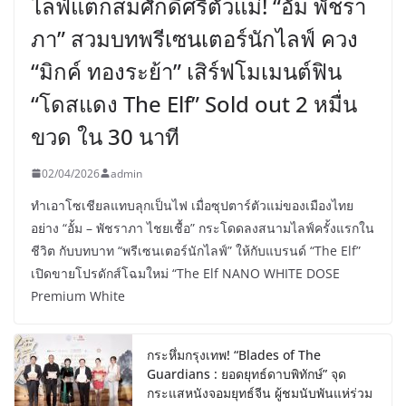
ไลฟ์แตกสมศักดิ์ศรีตัวแม่! “อั้ม พัชรา
ภา” สวมบทพรีเซนเตอร์นักไลฟ์ ควง
“มิกค์ ทองระย้า” เสิร์ฟโมเมนต์ฟิน
“โดสแดง The Elf” Sold out 2 หมื่น
ขวด ใน 30 นาที
02/04/2026
admin
ทำเอาโซเชียลแทบลุกเป็นไฟ เมื่อซุปตาร์ตัวแม่ของเมืองไทย
อย่าง “อั้ม – พัชราภา ไชยเชื้อ” กระโดดลงสนามไลฟ์ครั้งแรกใน
ชีวิต กับบทบาท “พรีเซนเตอร์นักไลฟ์” ให้กับแบรนด์ “The Elf”
เปิดขายโปรดักส์โฉมใหม่ “The Elf NANO WHITE DOSE
Premium White
กระหึ่มกรุงเทพ! “Blades of The
Guardians : ยอดยุทธ์ดาบพิทักษ์” จุด
กระแสหนังจอมยุทธ์จีน ผู้ชมนับพันแห่ร่วม