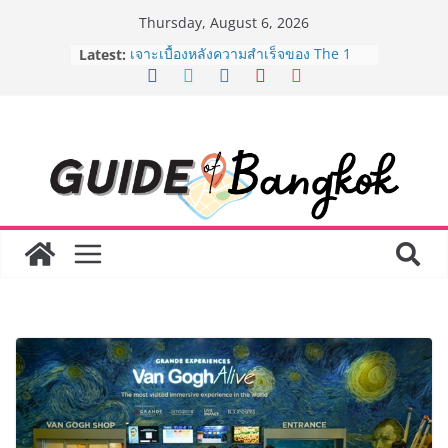
Skip
Thursday, August 6, 2026
to
Latest:
เจาะเบื้องหลังความสำเร็จของ The 1
content
Day 2026 จากแคมเปญสู่ Shopping
Phenomenon ของไทย เมื่อ
Experience-driven Loyalty พลิก
“ประสบการณ์” สู่แรงขับเคลื่อนการใช้
จ่าย ผสาน Ecosystem ที่แข็งแกร่งของ
กลุ่มเซ็นทรัล สร้างยอดขายสูงสุดในรอบ
3 ปี
กรมการท่องเที่ยวเดินหน้าสร้าง Green
Coach รุ่นใหม่ ขับเคลื่อนการท่องเที่ยว
ไทยสู่มาตรฐานสากล ภายใต้ Thailand
Green Tourism Plan 2030
BEDO เดินหน้าจัดกิจกรรมเจรจาธุรกิจ
“BIO TRADE CONNECT 2026” ยก
ระดับผลิตภัณฑ์ท้องถิ่นสู่ตลาดเชิง
พาณิชย์อย่างยั่งยืน
“ตลาดดอกไม้สี่มุมเมือง” ศูนย์รวมดอกไม้
สด ดอกไม้ประดิษฐ์ พวงมาลัย และสังฆ
ภัณฑ์ครบวงจร ขอเชิญเลือกซื้อมาลัย
และของขวัญต้อนรับวันแม่ เปิดให้