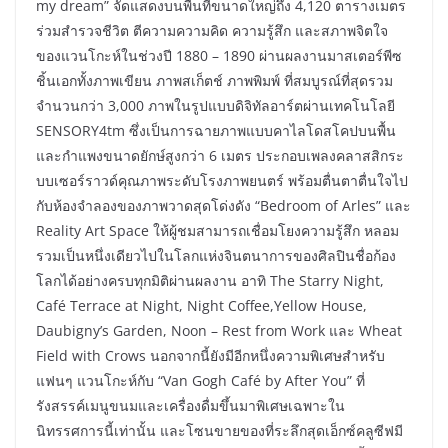
my dream” จัดแสดงบนพื้นที่ขนาดใหญ่ถึง 4,120 ตารางเมตร
ร่วมสำรวจชีวิต ตีความความคิด ความรู้สึก และสภาพจิตใจ
ของแวนโกะห์ในช่วงปี 1880 – 1890 ผ่านผลงานมาสเตอร์พีซ
ชิ้นเอกทั้งภาพเขียน ภาพสเก็ตช์ ภาพพิมพ์ ที่สมบูรณ์ที่สุดรวม
จำนวนกว่า 3,000 ภาพในรูปแบบดิจิทัลอาร์ตผ่านเทคโนโลยี
SENSORY4tm ซึ่งเป็นการฉายภาพแบบคาไลโดสโคปบนพื้น
และกำแพงขนาดยักษ์สูงกว่า 6 เมตร ประกอบเพลงคลาสสิกระ
บบเซอร์ราวด์คุณภาพระดับโรงภาพยนตร์ พร้อมตื่นตาตื่นใจไป
กับห้องจำลองของภาพวาดสุดโด่งดัง “Bedroom of Arles” และ
Reality Art Space ให้ผู้ชมสามารถเชื่อมโยงความรู้สึก หลอม
รวมเป็นหนึ่งเดียวไปในโลกแห่งจินตนาการของศิลปินชื่อก้อง
โลกได้อย่างครบทุกมิติผ่านผลงาน อาทิ The Starry Night,
Café Terrace at Night, Night Coffee,Yellow House,
Daubigny’s Garden, Noon – Rest from Work และ Wheat
Field with Crows นอกจากนี้ยังมีอีกหนึ่งความพิเศษสำหรับ
แฟนๆ แวนโกะห์กับ “Van Gogh Café by After You” ที่
รังสรรค์เมนูขนมและเครื่องดื่มขึ้นมาพิเศษเฉพาะใน
นิทรรศการนี้เท่านั้น และโซนขายของที่ระลึกสุดเอ็กซ์คลูซีฟมี