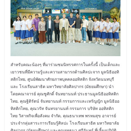
สำหรับคณะน้องๆ ที่มาร่วมชมนิทรรศการในครั้งนี้ เป็นเด็กและ
เยาวชนที่มีความรู้และความสามารถด้านศิลปะจาก มูลนิธิออทิ
สติกไทย, ศูนย์พัฒนาศักยภาพบุคคลออทิสติก จังหวัดนนทบุรี
และ โรงเรียนสาธิต มหาวิทยาลัยศิลปากร (มัธยมศึกษา) นำ
โดยคณาจารย์ คุณชูศักดิ์ จันทยานนท์ ประธานมูลนิธิออทิสติก
ไทย, คุณฐิติรัตน์ จันทยานนท์ กรรมการและเหรัญญิก มูลนิธิออ
ทิสติกไทย, คุณวรัท จันทรยานนท์ กรรมการ บริษัท ออทิสติก
ไทย วิสาหกิจเพื่อสังคม จำกัด, คุณธนาเทพ พรหมสุข อาจารย์
ประจำกลุ่มสาระการเรียนรู้ศิลปะ โรงเรียนสาธิต มหาวิทยาลัย
ศิลปากร (มัธยมศึกษา) และคุณยุทธนา ศรีจันทร์ พี่เลี้ยงปฏิบัติ