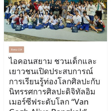
บริการทุกวันตลอด 24 ชั่วโมง
ครั้งแรกของไทย ส่งอุปกรณ์วิทยาศาสตร์
“CE-7 MATCH” ฝีมือคนไทย ร่วมภารกิจ
สำรวจดวงจันทร์ 24 สิงหาคมนี้
สังคม-CSR
ไอคอนสยาม ชวนเด็กและ
เยาวชนเปิดประสบการณ์
การเรียนรู้ท่องโลกศิลปะกับ
นิทรรศการศิลปะดิจิทัลอิม
เมอร์ซีฟระดับโลก “Van